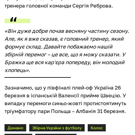
тренера головної команди Сергія Реброва.
«Він дуже добре почав весняну частину сезону.
Але, як я вже сказав, є головний тренер, який
формує склад. Давайте побажаємо нашій
збірній перемог – це все, що я можу сказати. У
Бражка ще вся кар'єра попереду, він молодий
хлопець».
Зазначимо, що у півфіналі плей-оф Україна 26
березня в іспанській Валенсії прийме Швецію. У
випадку перемоги синьо-жовті протистоятимуть
тріумфатору пари Польща – Албанія 31 березня.
Динамо
Збірна України з футболу
Колос