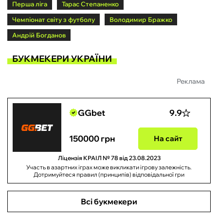
Перша ліга
Тарас Степаненко
Чемпіонат світу з футболу
Володимир Бражко
Андрій Богданов
БУКМЕКЕРИ УКРАЇНИ
Реклама
GGbet
9.9
150000 грн
На сайт
Ліцензія КРАІЛ № 78 від 23.08.2023
Участь в азартних іграх може викликати ігрову залежність.
Дотримуйтеся правил (принципів) відповідальної гри
Всі букмекери