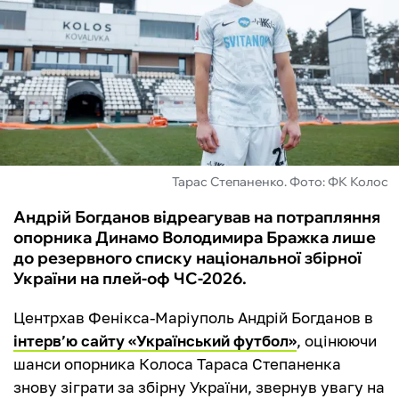
ФУТЗАЛ
ІНШІ
БУКМЕКЕРИ
Тарас Степаненко. Фото: ФК Колос
Андрій Богданов відреагував на потрапляння
опорника Динамо Володимира Бражка лише
до резервного списку національної збірної
України на плей-оф ЧС-2026.
Центрхав Фенікса-Маріуполь Андрій Богданов в
інтерв’ю сайту «Український футбол»
, оцінюючи
шанси опорника Колоса Тараса Степаненка
знову зіграти за збірну України, звернув увагу на