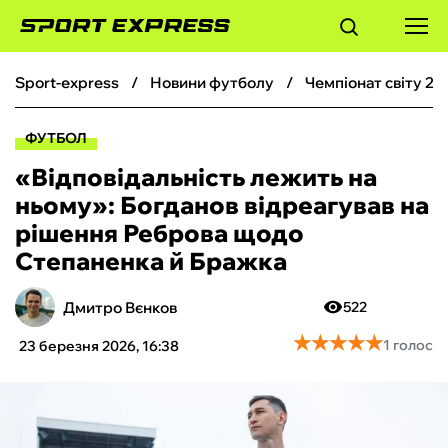
sport-express
новини футболу
чемпіонат світу 20
ФУТБОЛ
ФУТБОЛ
БАСКЕТБОЛ
«Відповідальність лежить на
ньому»: Богданов відреагував на
БОКС
рішення Реброва щодо
Степаненка й Бражка
ХОКЕЙ
Дмитро Вєнков
522
ТЕНІС
★
★
★
★
★
★
★
★
★
★
1 голос
23 березня 2026, 16:38
КІБЕРСПОРТ
ЧС-2026