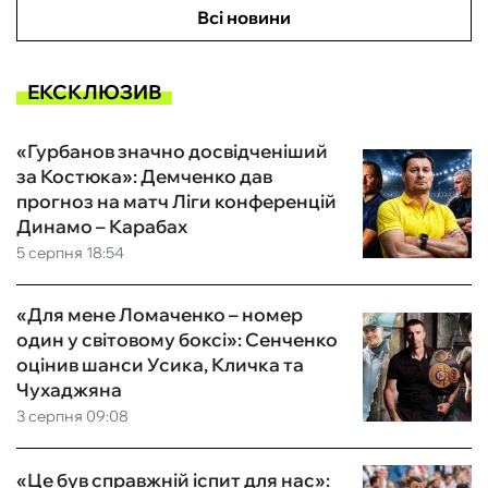
Всі новини
ЕКСКЛЮЗИВ
«Гурбанов значно досвідченіший
за Костюка»: Демченко дав
прогноз на матч Ліги конференцій
Динамо – Карабах
5 серпня 18:54
«Для мене Ломаченко – номер
один у світовому боксі»: Сенченко
оцінив шанси Усика, Кличка та
Чухаджяна
3 серпня 09:08
«Це був справжній іспит для нас»: