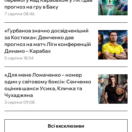
прогноз на гру в Баку
7 серпня 08:46
«Гурбанов значно досвідченіший
за Костюка»: Демченко дав
прогноз на матч Ліги конференцій
Динамо – Карабах
5 серпня 18:54
«Для мене Ломаченко – номер
один у світовому боксі»: Сенченко
оцінив шанси Усика, Кличка та
Чухаджяна
3 серпня 09:08
Всі ексклюзиви