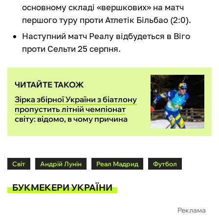
основному складі «вершкових» на матч
першого туру проти Атлетік Більбао (2:0).
Наступний матч Реалу відбудеться в Віго
проти Сельти 25 серпня.
ЧИТАЙТЕ ТАКОЖ
Зірка збірної України з біатлону
пропустить літній чемпіонат
світу: відомо, в чому причина
Світ
Андрій Лунін
Реал Мадрид
Футбол
БУКМЕКЕРИ УКРАЇНИ
Реклама