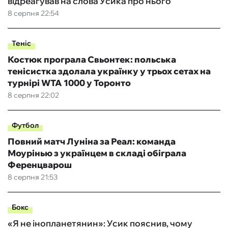
відреагував на слова Усика про нього
8 серпня 22:54
Теніс
Костюк програла Свьонтек: польська
тенісистка здолала українку у трьох сетах на
турнірі WTA 1000 у Торонто
8 серпня 22:02
Футбол
Повний матч Луніна за Реал: команда
Моурінью з українцем в складі обіграла
Ференцварош
8 серпня 21:53
Бокс
«Я не інопланетянин»: Усик пояснив, чому