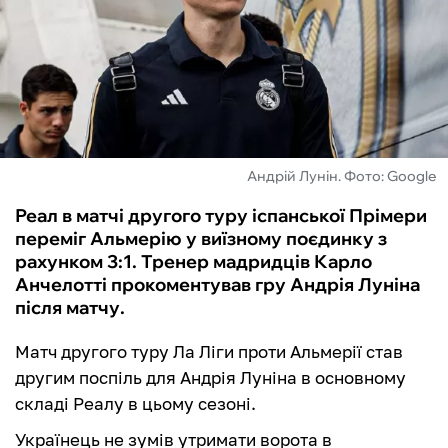
ФУТЗАЛ
ІНШІ
БУКМЕКЕРИ
Андрій Лунін. Фото: Google
Реал в матчі другого туру іспанської Прімери
переміг Альмерію у виїзному поєдинку з
рахунком 3:1. Тренер мадридців Карло
Анчелотті прокоментував гру Андрія Луніна
після матчу.
Матч другого туру Ла Ліги проти Альмерії став
другим поспіль для Андрія Луніна в основному
складі Реалу в цьому сезоні.
Українець не зумів утримати ворота в