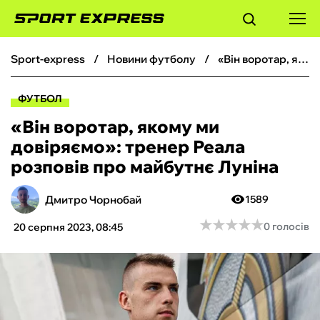
sport-express
новини футболу
«Він воротар, якому ми довіряємо»: тренер Реала розповів про майбутнє Луніна
ФУТБОЛ
ФУТБОЛ
БАСКЕТБОЛ
«Він воротар, якому ми
довіряємо»: тренер Реала
БОКС
розповів про майбутнє Луніна
ХОКЕЙ
Дмитро Чорнобай
1589
★
★
★
★
★
★
★
★
★
★
0 голосів
20 серпня 2023, 08:45
ТЕНІС
КІБЕРСПОРТ
ЧС-2026