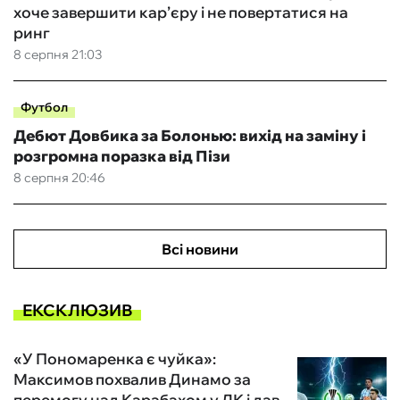
хоче завершити кар’єру і не повертатися на
ринг
8 серпня 21:03
Футбол
Дебют Довбика за Болонью: вихід на заміну і
розгромна поразка від Пізи
8 серпня 20:46
Всі новини
ЕКСКЛЮЗИВ
«У Пономаренка є чуйка»:
Максимов похвалив Динамо за
перемогу над Карабахом у ЛК і дав