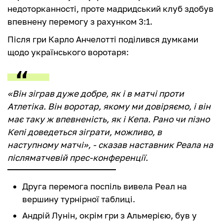
недоторканності, проте мадридський клуб здобув
впевнену перемогу з рахунком 3:1.
Після гри Карло Анчелотті поділився думками
щодо українського воротаря:
«Він зіграв дуже добре, як і в матчі проти
Атлетіка. Він воротар, якому ми довіряємо, і він
має таку ж впевненість, як і Кепа. Рано чи пізно
Кепі доведеться зіграти, можливо, в
наступному матчі», - сказав наставник Реала на
післяматчевій прес-конференції.
Друга перемога поспіль вивела Реал на
вершину турнірної таблиці.
Андрій Лунін, окрім гри з Альмерією, був у