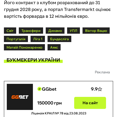
Його контракт з клубом розрахований до 31
грудня 2028 року, а портал Transfermarkt оцінює
вартість форварда в 12 мільйонів євро.
Світ
Трансфери
Динамо
УПЛ
Віктор Вацко
Португалія
Ліга 1
Бундесліга
Матвій Пономаренко
Аякс
БУКМЕКЕРИ УКРАЇНИ
Реклама
GGbet
9.9
150000 грн
На сайт
Ліцензія КРАІЛ № 78 від 23.08.2023