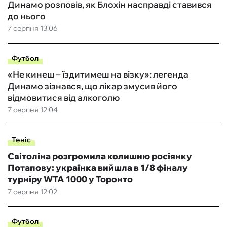
Динамо розповів, як Блохін насправді ставився
до нього
7 серпня 13:06
Футбол
«Не кинеш – їздитимеш на візку»: легенда
Динамо зізнався, що лікар змусив його
відмовитися від алкоголю
7 серпня 12:04
Теніс
Світоліна розгромила колишню росіянку
Потапову: українка вийшла в 1/8 фіналу
турніру WTA 1000 у Торонто
7 серпня 12:02
Футбол