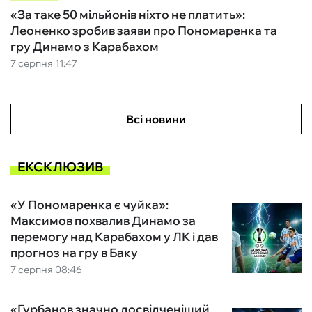
«За таке 50 мільйонів ніхто не платить»:
Леоненко зробив заяви про Пономаренка та
гру Динамо з Карабахом
7 серпня 11:47
Всі новини
ЕКСКЛЮЗИВ
«У Пономаренка є чуйка»:
Максимов похвалив Динамо за
перемогу над Карабахом у ЛК і дав
прогноз на гру в Баку
7 серпня 08:46
«Гурбанов значно досвідченіший