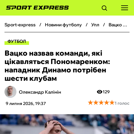
sport-express
новини футболу
упл
Вацко назвав команди, які цікавляться Пономаренком: нападник Динамо потрібен шести клубам
ФУТБОЛ
ФУТБОЛ
БАСКЕТБОЛ
Вацко назвав команди, які
цікавляться Пономаренком:
БОКС
нападник Динамо потрібен
шести клубам
ХОКЕЙ
Олександр Калінін
129
ТЕНІС
★
★
★
★
★
★
★
★
★
★
1 голос
9 липня 2026, 19:37
КІБЕРСПОРТ
ЧС-2026