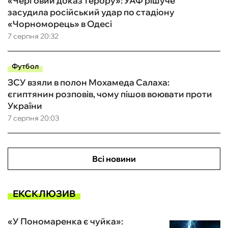
«Черговий доказ терору»: УАФ рішуче
засудила російський удар по стадіону
«Чорноморець» в Одесі
7 серпня 20:32
Футбол
ЗСУ взяли в полон Мохамеда Салаха:
єгиптянин розповів, чому пішов воювати проти
України
7 серпня 20:03
Всі новини
ЕКСКЛЮЗИВ
«У Пономаренка є чуйка»: