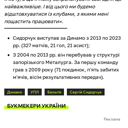
найважливіше. І від цього ми будемо
відштовхуватися із клубами, з якими мені
пощастить працювати».
Сидорчук виступав за Динамо з 2013 по 2023
рр. (327 матчів, 21 гол, 21 асист);
З 2004 по 2013 рр. він перебував у структурі
запорізького Металурга. За першу команду
грав з 2009 року (71 поєдинок, п'ять забитих
м'ячів, вісім результативних передач).
Динамо
УПЛ
Бельгія
Сергій Сидорчук
БУКМЕКЕРИ УКРАЇНИ
Реклама