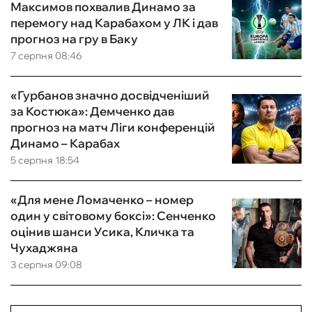
Максимов похвалив Динамо за
перемогу над Карабахом у ЛК і дав
прогноз на гру в Баку
7 серпня 08:46
«Гурбанов значно досвідченіший
за Костюка»: Демченко дав
прогноз на матч Ліги конференцій
Динамо – Карабах
5 серпня 18:54
«Для мене Ломаченко – номер
один у світовому боксі»: Сенченко
оцінив шанси Усика, Кличка та
Чухаджяна
3 серпня 09:08