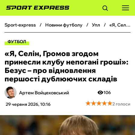
sport-express
новини футболу
упл
«Я, Селін, Громов згодом принесли клубу непогані гроші»: Безус – про відновлення першості дублюючих складів
ФУТБОЛ
ФУТБОЛ
БАСКЕТБОЛ
«Я, Селін, Громов згодом
принесли клубу непогані гроші»:
БОКС
Безус – про відновлення
першості дублюючих складів
ХОКЕЙ
Артем Войцеховський
106
ТЕНІС
★
★
★
★
★
★
★
★
★
★
2 голоси
29 червня 2026, 10:16
КІБЕРСПОРТ
ЧС-2026