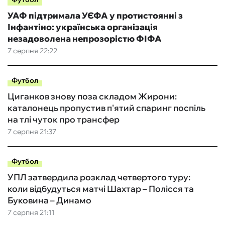
УАФ підтримала УЄФА у протистоянні з
Інфантіно: українська організація
незадоволена непрозорістю ФІФА
7 серпня 22:22
Футбол
Циганков знову поза складом Жирони:
каталонець пропустив п'ятий спаринг поспіль
на тлі чуток про трансфер
7 серпня 21:37
Футбол
УПЛ затвердила розклад четвертого туру:
коли відбудуться матчі Шахтар – Полісся та
Буковина – Динамо
7 серпня 21:11