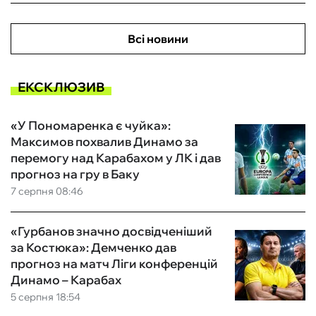
Всі новини
ЕКСКЛЮЗИВ
«У Пономаренка є чуйка»:
Максимов похвалив Динамо за
перемогу над Карабахом у ЛК і дав
прогноз на гру в Баку
7 серпня 08:46
«Гурбанов значно досвідченіший
за Костюка»: Демченко дав
прогноз на матч Ліги конференцій
Динамо – Карабах
5 серпня 18:54