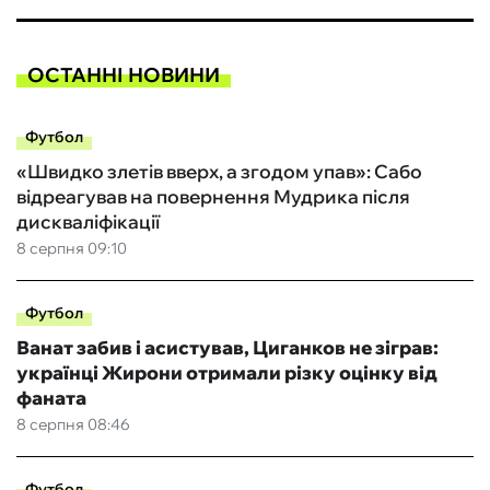
ОСТАННІ НОВИНИ
Футбол
«Швидко злетів вверх, а згодом упав»: Сабо
відреагував на повернення Мудрика після
дискваліфікації
8 серпня 09:10
Футбол
Ванат забив і асистував, Циганков не зіграв:
українці Жирони отримали різку оцінку від
фаната
8 серпня 08:46
Футбол