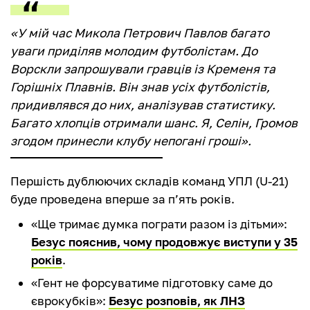
«У мій час Микола Петрович Павлов багато
уваги приділяв молодим футболістам. До
Ворскли запрошували гравців із Кременя та
Горішніх Плавнів. Він знав усіх футболістів,
придивлявся до них, аналізував статистику.
Багато хлопців отримали шанс. Я, Селін, Громов
згодом принесли клубу непогані гроші».
Першість дублюючих складів команд УПЛ (U-21)
буде проведена вперше за п’ять років.
«Ще тримає думка пограти разом із дітьми»:
Безус пояснив, чому продовжує виступи у 35
років
.
«Гент не форсуватиме підготовку саме до
єврокубків»:
Безус розповів, як ЛНЗ