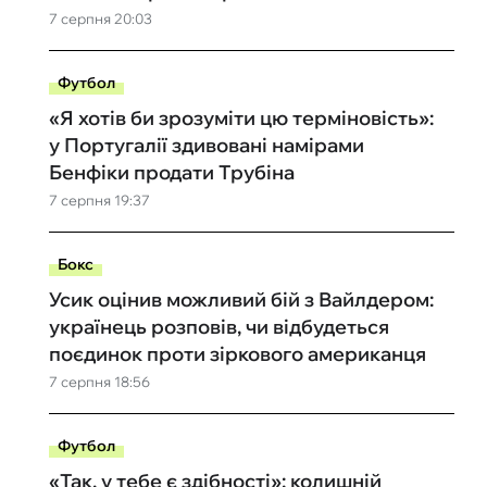
7 серпня 20:03
Футбол
«Я хотів би зрозуміти цю терміновість»:
у Португалії здивовані намірами
Бенфіки продати Трубіна
7 серпня 19:37
Бокс
Усик оцінив можливий бій з Вайлдером:
українець розповів, чи відбудеться
поєдинок проти зіркового американця
7 серпня 18:56
Футбол
«Так, у тебе є здібності»: колишній