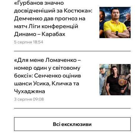
«Гурбанов значно
досвідченіший за Костюка»:
Демченко дав прогноз на
матч Ліги конференцій
Динамо – Карабах
5 серпня 18:54
«Для мене Ломаченко –
номер один у світовому
боксі»: Сенченко оцінив
шанси Усика, Кличка та
Чухаджяна
3 серпня 09:08
Всі ексклюзиви