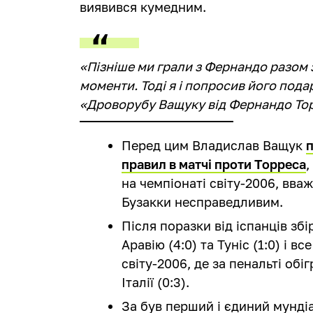
виявився кумедним.
«Пізніше ми грали з Фернандо разом за
моменти. Тоді я і попросив його пода
«Дроворубу Ващуку від Фернандо Тор
Перед цим Владислав Ващук
правил в матчі проти Торреса
,
на чемпіонаті світу-2006, вва
Бузакки несправедливим.
Після поразки від іспанців збі
Аравію (4:0) та Туніс (1:0) і 
світу-2006, де за пенальті об
Італії (0:3).
За був перший і єдиний мунді