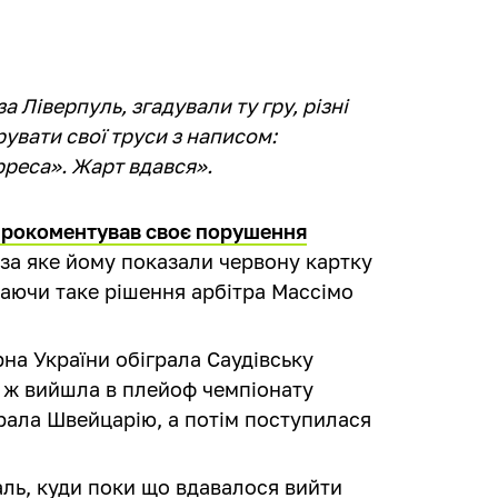
 Ліверпуль, згадували ту гру, різні
рувати свої труси з написом:
реса». Жарт вдався».
прокоментував своє порушення
 за яке йому показали червону картку
жаючи таке рішення арбітра Массімо
рна України обіграла Саудівську
все ж вийшла в плейоф чемпіонату
іграла Швейцарію, а потім поступилася
аль, куди поки що вдавалося вийти