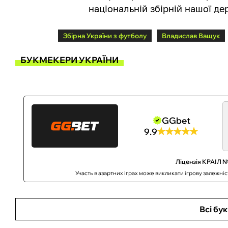
національній збірній нашої де
Збірна України з футболу
Владислав Ващук
БУКМЕКЕРИ УКРАЇНИ
GGbet
9.9
Ліцензія КРАІЛ №
Участь в азартних іграх може викликати ігрову залежні
Всі бу