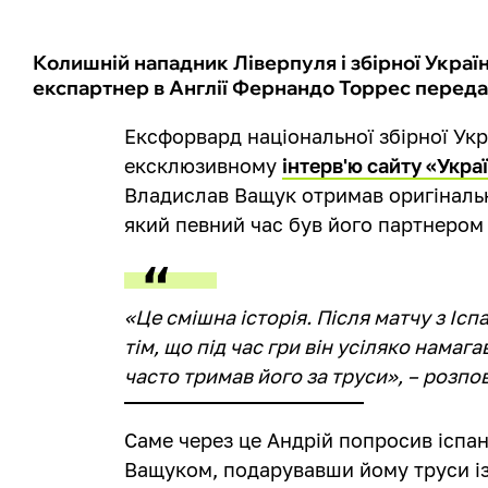
Колишній нападник Ліверпуля і збірної Україн
експартнер в Англії Фернандо Торрес перед
Ексфорвард національної збірної Ук
ексклюзивному
інтерв'ю сайту «Укр
Владислав Ващук отримав оригіналь
який певний час був його партнером 
«Це смішна історія. Після матчу з Іс
тім, що під час гри він усіляко нама
часто тримав його за труси», – розпов
Саме через це Андрій попросив ісп
Ващуком, подарувавши йому труси із