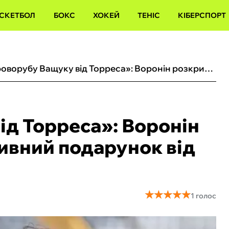
СКЕТБОЛ
БОКС
ХОКЕЙ
ТЕНІС
КІБЕРСПОРТ
«Дроворубу Ващуку від Торреса»: Воронін розкрив історію про дивний подарунок від зірки Ліверпуля
д Торреса»: Воронін
дивний подарунок від
★
★
★
★
★
★
★
★
★
★
1 голос