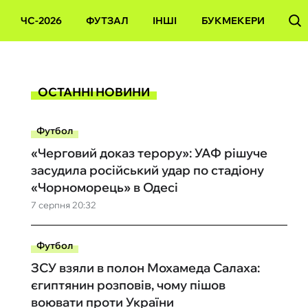
ЧС-2026
ФУТЗАЛ
ІНШІ
БУКМЕКЕРИ
ОСТАННІ НОВИНИ
Футбол
«Черговий доказ терору»: УАФ рішуче
засудила російський удар по стадіону
«Чорноморець» в Одесі
7 серпня 20:32
Футбол
ЗСУ взяли в полон Мохамеда Салаха:
єгиптянин розповів, чому пішов
воювати проти України