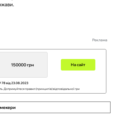
ржави.
Реклама
150000 грн
На сайт
 78 від 23.08.2023
сть. Дотримуйтеся правил (принципів) відповідальної гри
кмекери