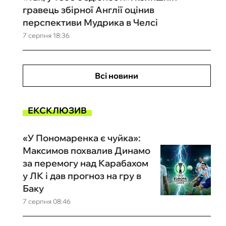
гравець збірної Англії оцінив
перспективи Мудрика в Челсі
7 серпня 18:36
Всі новини
ЕКСКЛЮЗИВ
«У Пономаренка є чуйка»:
Максимов похвалив Динамо
за перемогу над Карабахом
у ЛК і дав прогноз на гру в
Баку
7 серпня 08:46