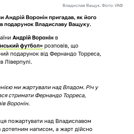
Владислав Ващук. Фото: УАФ
и Андрій Воронін пригадав, як його
ав подарунок Владиславу Ващуку.
раїни
Андрій Воронін
в
аїнський футбол»
розповів, що
ний подарунок від Фернандо Торреса,
в Ліверпулі.
панією ми жартували над Владом. Річ у
гався стримати Фернандо Торреса,
ів Воронін.
анця пожартувати над Владиславом
 дотепним написом, а жарт дійсно