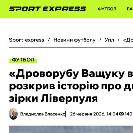
ФУТБОЛ
БА
sport-express
новини футболу
упл
ФУТБОЛ
«Дроворубу Ващуку ві
розкрив історію про 
зірки Ліверпуля
Владислав Власенко
26 червня 2026, 14:04
140