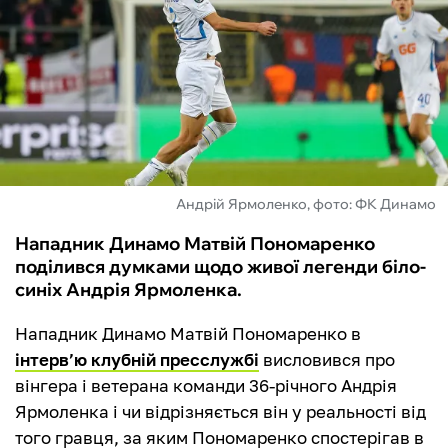
ФУТЗАЛ
ІНШІ
БУКМЕКЕРИ
Андрій Ярмоленко, фото: ФК Динамо
Нападник Динамо Матвій Пономаренко
поділився думками щодо живої легенди біло-
синіх Андрія Ярмоленка.
Нападник Динамо Матвій Пономаренко в
інтерв’ю клубній пресслужбі
висловився про
вінгера і ветерана команди 36-річного Андрія
Ярмоленка і чи відрізняється він у реальності від
того гравця, за яким Пономаренко спостерігав в