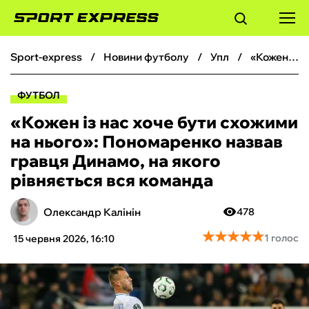
sport-express
новини футболу
упл
«Кожен із нас хоче бути схожими на нього»: Пономаренко назвав гравця Динамо, на якого рівняється вся команда
ФУТБОЛ
ФУТБОЛ
БАСКЕТБОЛ
«Кожен із нас хоче бути схожими
на нього»: Пономаренко назвав
БОКС
гравця Динамо, на якого
рівняється вся команда
ХОКЕЙ
Олександр Калінін
478
ТЕНІС
★
★
★
★
★
★
★
★
★
★
1 голос
15 червня 2026, 16:10
КІБЕРСПОРТ
ЧС-2026