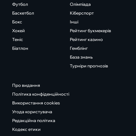
Футбол
Олімпіада
Баскетбол
Кіберспорт
Бокс
Інші
Хокей
Рейтинг букмекерів
Теніс
Рейтинг казино
Біатлон
Гемблінг
База знань
Турніри прогнозів
Про видання
Політика конфіденційності
Використання cookies
Угода користувача
Редакційна політика
Кодекс етики