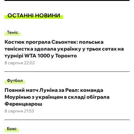
ОСТАННІ НОВИНИ
Теніс
Костюк програла Свьонтек: польська
тенісистка здолала українку у трьох сетах на
турнірі WTA 1000 у Торонто
8 серпня 22:02
Футбол
Повний матч Луніна за Реал: команда
Моурінью з українцем в складі обіграла
Ференцварош
8 серпня 21:53
Бокс