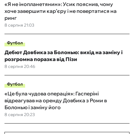
«Я не інопланетянин»: Усик пояснив, чому
хоче завершити кар’єру і не повертатися на
ринг
8 серпня 21:03
Футбол
Дебют Довбика за Болонью: вихід на заміну і
розгромна поразка від Пізи
8 серпня 20:46
Футбол
«Це була чудова операція»: Гасперіні
відреагував на оренду Довбика з Роми в
Болонью і заміну його
8 серпня 20:23