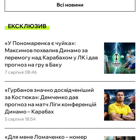
Всі новини
ЕКСКЛЮЗИВ
«У Пономаренка є чуйка»:
Максимов похвалив Динамо за
перемогу над Карабахом у ЛК і дав
прогноз на гру в Баку
7 серпня 08:46
«Гурбанов значно досвідченіший
за Костюка»: Демченко дав
прогноз на матч Ліги конференцій
Динамо – Карабах
5 серпня 18:54
«Для мене Ломаченко – номер