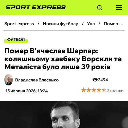
sport-express
новини футболу
упл
Помер В'ячеслав Шарпар: колишньому хавбеку Ворскли та Металіста було лише 39 років
ФУТБОЛ
ФУТБОЛ
БАСКЕТБОЛ
Помер В'ячеслав Шарпар:
колишньому хавбеку Ворскли та
БОКС
Металіста було лише 39 років
ХОКЕЙ
Владислав Власенко
2494
★
★
★
★
★
★
★
★
★
★
2 голоси
15 червня 2026, 13:24
ТЕНІС
КІБЕРСПОРТ
ЧС-2026