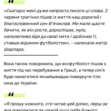
«Сьогодні мені дуже непросто писати ці слова. 2
червня трагічно пішов із життя наш дорогий і
благословенний син В’ячеслав. Ми мали щастя
бачити, як він росте, дорослішає, мріє,
наполегливо йде до своєї мети і здійснює її,
ставши відомим футболістом», – написала матір
Шарпара.
Вона також повідомила, що ексфутболіст пішов з
життя під час перебування в Греції, а тепер сім'я
буде намагатися якнайшвидше повернути тіло
сина до України.
«Я прошу кожного, хто читає цей допис, перш за
все помолитися за упокій душі раба Божого