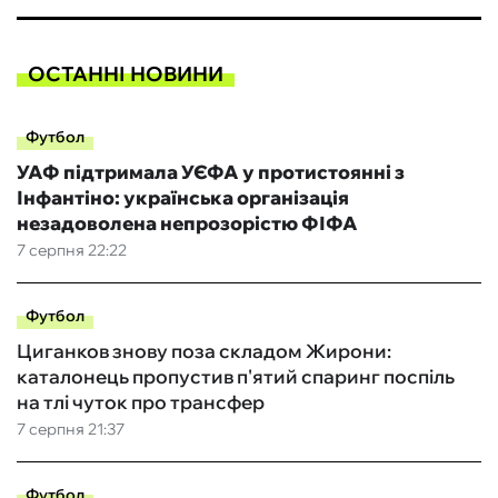
ОСТАННІ НОВИНИ
Футбол
УАФ підтримала УЄФА у протистоянні з
Інфантіно: українська організація
незадоволена непрозорістю ФІФА
7 серпня 22:22
Футбол
Циганков знову поза складом Жирони:
каталонець пропустив п'ятий спаринг поспіль
на тлі чуток про трансфер
7 серпня 21:37
Футбол