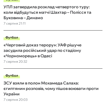
УПЛ затвердила розклад четвертого туру:
коли відбудуться матчі Шахтар – Полісся та
Буковина – Динамо
7 серпня 21:11
Футбол
«Черговий доказ терору»: УАФ рішуче
засудила російський удар по стадіону
«Чорноморець» в Одесі
7 серпня 20:32
Футбол
ЗСУ взяли в полон Мохамеда Салаха:
єгиптянин розповів, чому пішов воювати проти
України
7 серпня 20:03