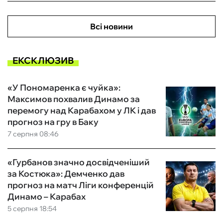
Всі новини
ЕКСКЛЮЗИВ
«У Пономаренка є чуйка»:
Максимов похвалив Динамо за
перемогу над Карабахом у ЛК і дав
прогноз на гру в Баку
7 серпня 08:46
«Гурбанов значно досвідченіший
за Костюка»: Демченко дав
прогноз на матч Ліги конференцій
Динамо – Карабах
5 серпня 18:54