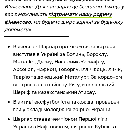
В’ячеслава. Для нас зараз це безцінно. І якщо у
вас є можливість
підтримати нашу родину
фінансово
, ми будемо щиро вдячні за будь-яку
допомогу».
В'ячеслав Шарпар протягом своєї кар'єри
виступав в Україні за Волинь, Ворсклу,
Металіст, Десну, Нафтовик-Укрнафту,
Арсенал, Нафком, Говерлу, Іллічівець, Хімік,
Таврію та донецький Металург. За кордоном
він грав за латвійську Ригу, молдовський
Шериф та казахстанський Атирау.
В активі ексфутболіста також дві проведені
гри у складі молодіжної збірної України.
Шарпар ставав чемпіоном Першої ліги
України з Нафтовиком, вигравав Кубок та