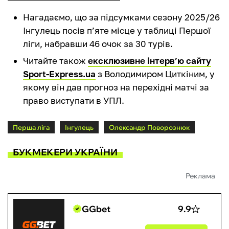
Нагадаємо, що за підсумками сезону 2025/26
Інгулець посів п’яте місце у таблиці Першої
ліги, набравши 46 очок за 30 турів.
Читайте також
ексклюзивне інтерв’ю сайту
Sport-Express.ua
з Володимиром Циткіним, у
якому він дав прогноз на перехідні матчі за
право виступати в УПЛ.
Перша ліга
Інгулець
Олександр Поворознюк
БУКМЕКЕРИ УКРАЇНИ
Реклама
GGbet
9.9