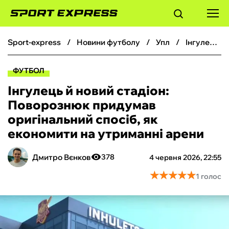
sport-express
новини футболу
упл
Інгулець й новий стадіон: Поворознюк придумав оригінальний спосіб, як економити на утриманні арени
ФУТБОЛ
ФУТБОЛ
БАСКЕТБОЛ
Інгулець й новий стадіон:
Поворознюк придумав
БОКС
оригінальний спосіб, як
економити на утриманні арени
ХОКЕЙ
Дмитро Вєнков
378
4 червня 2026, 22:55
ТЕНІС
★
★
★
★
★
★
★
★
★
★
1 голос
КІБЕРСПОРТ
ЧС-2026