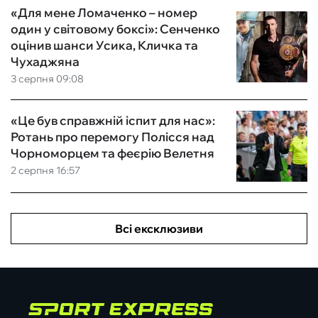
«Для мене Ломаченко – номер
один у світовому боксі»: Сенченко
оцінив шанси Усика, Кличка та
Чухаджяна
3 серпня 09:08
«Це був справжній іспит для нас»:
Ротань про перемогу Полісся над
Чорноморцем та феєрію Велетня
2 серпня 16:57
Всі ексклюзиви