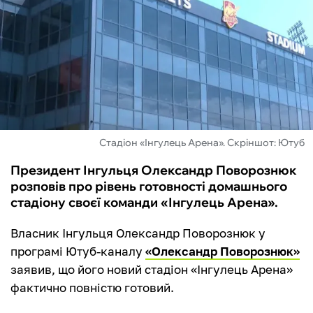
ФУТЗАЛ
ІНШІ
БУКМЕКЕРИ
Стадіон «Інгулець Арена». Скріншот: Ютуб
Президент Інгульця Олександр Поворознюк
розповів про рівень готовності домашнього
стадіону своєї команди «Інгулець Арена».
Власник Інгульця Олександр Поворознюк у
програмі Ютуб-каналу
«Олександр Поворознюк»
заявив, що його новий стадіон «Інгулець Арена»
фактично повністю готовий.