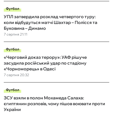
Футбол
УПЛ затвердила розклад четвертого туру:
коли відбудуться матчі Шахтар – Полісся та
Буковина – Динамо
7 серпня 21:11
Футбол
«Черговий доказ терору»: УАФ рішуче
засудила російський удар по стадіону
«Чорноморець» в Одесі
7 серпня 20:32
Футбол
ЗСУ взяли в полон Мохамеда Салаха:
єгиптянин розповів, чому пішов воювати проти
України