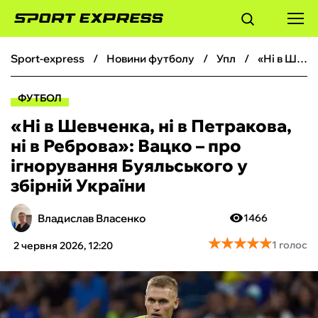
sport-express
новини футболу
упл
«Ні в Шевченка, ні в Петракова, ні в Реброва‎»: Вацко – про ігнорування Буяльського у збірній України
ФУТБОЛ
ФУТБОЛ
БАСКЕТБОЛ
«Ні в Шевченка, ні в Петракова,
ні в Реброва‎»: Вацко – про
БОКС
ігнорування Буяльського у
збірній України
ХОКЕЙ
Владислав Власенко
1466
ТЕНІС
★
★
★
★
★
★
★
★
★
★
1 голос
2 червня 2026, 12:20
КІБЕРСПОРТ
ЧС-2026