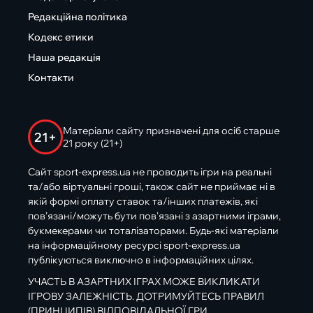
Редакційна політика
Кодекс етики
Наша редакція
Контакти
Матеріали сайту призначені для осіб старше
21+
21 року (21+)
Сайт sport-express.ua не проводить ігри на реальні
та/або віртуальні гроші, також сайт не приймає ні в
якій формі оплату ставок та/інших платежів, які
пов’язані/можуть бути пов’язані з азартними іграми,
букмекерами чи тоталізаторами. Будь-які матеріали
на інформаційному ресурсі sport-express.ua
публікуються виключно в інформаційних цілях.
УЧАСТЬ В АЗАРТНИХ ІГРАХ МОЖЕ ВИКЛИКАТИ
ІГРОВУ ЗАЛЕЖНІСТЬ. ДОТРИМУЙТЕСЬ ПРАВИЛ
(ПРИНЦИПІВ) ВІДПОВІДАЛЬНОЇ ГРИ.