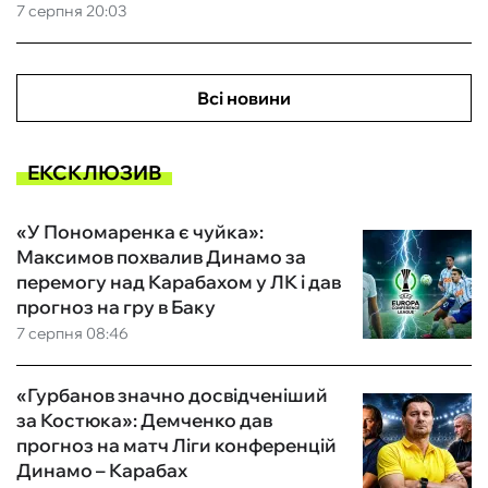
7 серпня 20:03
Всі новини
ЕКСКЛЮЗИВ
«У Пономаренка є чуйка»:
Максимов похвалив Динамо за
перемогу над Карабахом у ЛК і дав
прогноз на гру в Баку
7 серпня 08:46
«Гурбанов значно досвідченіший
за Костюка»: Демченко дав
прогноз на матч Ліги конференцій
Динамо – Карабах