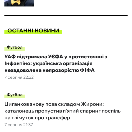
ОСТАННІ НОВИНИ
Футбол
УАФ підтримала УЄФА у протистоянні з
Інфантіно: українська організація
незадоволена непрозорістю ФІФА
7 серпня 22:22
Футбол
Циганков знову поза складом Жирони:
каталонець пропустив п'ятий спаринг поспіль
на тлі чуток про трансфер
7 серпня 21:37