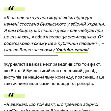
«Я ніколи не чув про жодні якісь підводні
камені стосовно Буяльського у збірній України.
Я вам обіцяю, що якщо я десь коли-небудь про
це дізнаюсь, я обов'язково це оприлюднюю. От
обов'язково я скажу це в публічній площині», –
сказав Вацко на своєму
Youtube-каналі
.
Журналіст вважає несправедливістю той факт,
що Віталій Буяльський має невеликий досвід
виступів за національну команду, пояснивши це
тактичними нюансами попередніх тренерів.
«Я вважаю, що той факт, що тренери збірної
стабільно ігнорували Віталіка, є однією із