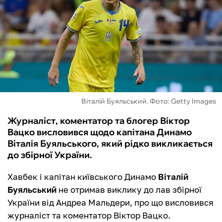
ФУТЗАЛ
ІНШІ
БУКМЕКЕРИ
Віталій Буяльський. Фото: Getty Images
Журналіст, коментатор та блогер Віктор
Вацко висловився щодо капітана Динамо
Віталія Буяльського, який рідко викликається
до збірної України.
Хавбек і капітан київського Динамо
Віталій
Буяльський
не отримав виклику до лав збірної
України від Андреа Мальдери, про що висловився
журналіст та коментатор Віктор Вацко.