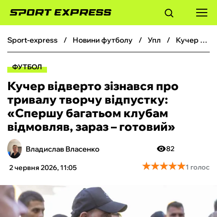
sport-express
новини футболу
упл
Кучер відверто зізнався про тривалу творчу відпустку: «‎Спершу багатьом клубам відмовляв, зараз – готовий»
ФУТБОЛ
ФУТБОЛ
БАСКЕТБОЛ
Кучер відверто зізнався про
тривалу творчу відпустку:
БОКС
«‎Спершу багатьом клубам
відмовляв, зараз – готовий»
ХОКЕЙ
Владислав Власенко
82
ТЕНІС
★
★
★
★
★
★
★
★
★
★
1 голос
2 червня 2026, 11:05
КІБЕРСПОРТ
ЧС-2026