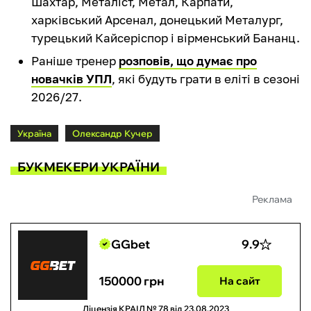
Шахтар, Металіст, Метал, Карпати,
харківський Арсенал, донецький Металург,
турецький Кайсеріспор і вірменський Бананц.
Раніше тренер
розповів, що думає про
новачків УПЛ
, які будуть грати в еліті в сезоні
2026/27.
Україна
Олександр Кучер
БУКМЕКЕРИ УКРАЇНИ
Реклама
GGbet
9.9
150000 грн
На сайт
Ліцензія КРАІЛ № 78 від 23.08.2023