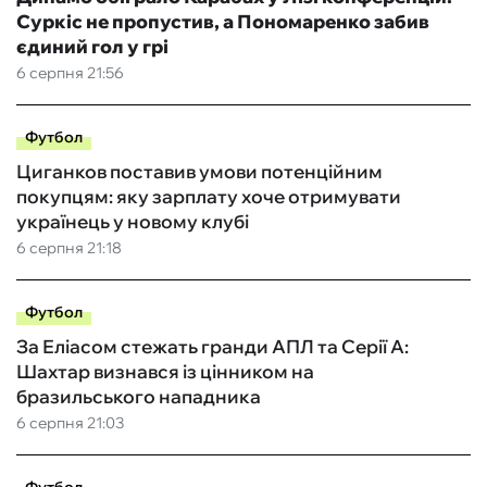
Суркіс не пропустив, а Пономаренко забив
єдиний гол у грі
6 серпня 21:56
Футбол
Циганков поставив умови потенційним
покупцям: яку зарплату хоче отримувати
українець у новому клубі
6 серпня 21:18
Футбол
За Еліасом стежать гранди АПЛ та Серії А:
Шахтар визнався із цінником на
бразильського нападника
6 серпня 21:03