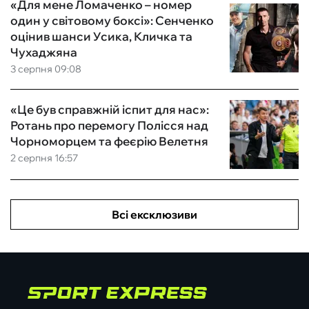
«Для мене Ломаченко – номер
один у світовому боксі»: Сенченко
оцінив шанси Усика, Кличка та
Чухаджяна
3 серпня 09:08
«Це був справжній іспит для нас»:
Ротань про перемогу Полісся над
Чорноморцем та феєрію Велетня
2 серпня 16:57
Всі ексклюзиви