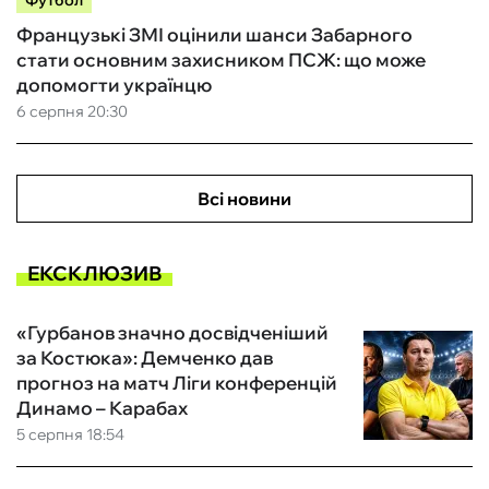
Футбол
Французькі ЗМІ оцінили шанси Забарного
стати основним захисником ПСЖ: що може
допомогти українцю
6 серпня 20:30
Всі новини
ЕКСКЛЮЗИВ
«Гурбанов значно досвідченіший
за Костюка»: Демченко дав
прогноз на матч Ліги конференцій
Динамо – Карабах
5 серпня 18:54