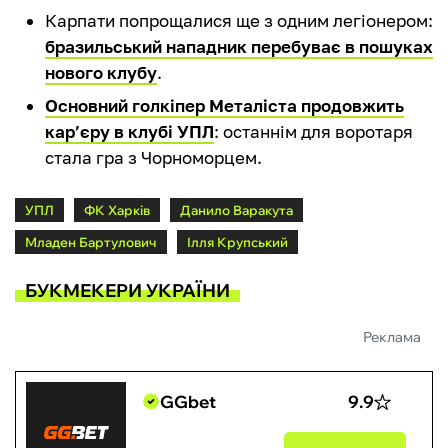
Карпати попрощалися ще з одним легіонером:
бразильський нападник перебуває в пошуках
нового клубу
.
Основний голкіпер Металіста продовжить
кар’єру в клубі УПЛ
: останнім для воротаря
стала гра з Чорноморцем.
УПЛ
ФК Харків
Данило Варакута
Младен Бартулович
Ілля Крупський
БУКМЕКЕРИ УКРАЇНИ
Реклама
GGbet
9.9