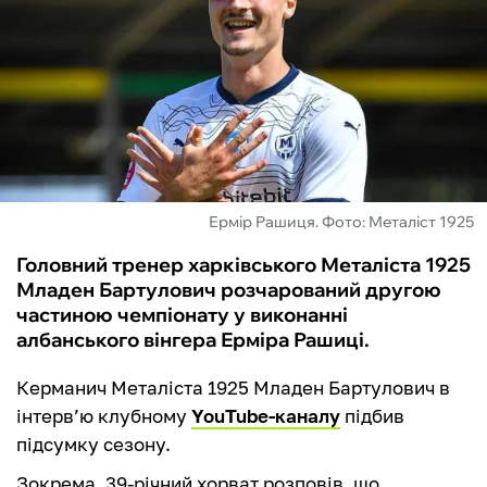
ФУТЗАЛ
ІНШІ
БУКМЕКЕРИ
Ермір Рашиця. Фото: Металіст 1925
Головний тренер харківського Металіста 1925
Младен Бартулович розчарований другою
частиною чемпіонату у виконанні
албанського вінгера Ерміра Рашиці.
Керманич Металіста 1925 Младен Бартулович в
інтерв’ю клубному
YouTube-каналу
підбив
підсумку сезону.
Зокрема, 39-річний хорват розповів, що