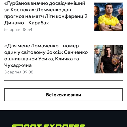
«Гурбанов значно досвідченіший
за Костюка»: Демченко дав
прогноз на матч Ліги конференцій
Динамо – Карабах
5 серпня 18:54
«Для мене Ломаченко – номер
один у світовому боксі»: Сенченко
оцінив шанси Усика, Кличка та
Чухаджяна
3 серпня 09:08
Всі ексклюзиви