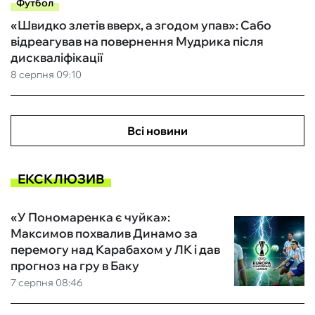
Футбол
«Швидко злетів вверх, а згодом упав»: Сабо
відреагував на повернення Мудрика після
дискваліфікації
8 серпня 09:10
Всі новини
ЕКСКЛЮЗИВ
«У Пономаренка є чуйка»:
Максимов похвалив Динамо за
перемогу над Карабахом у ЛК і дав
прогноз на гру в Баку
7 серпня 08:46