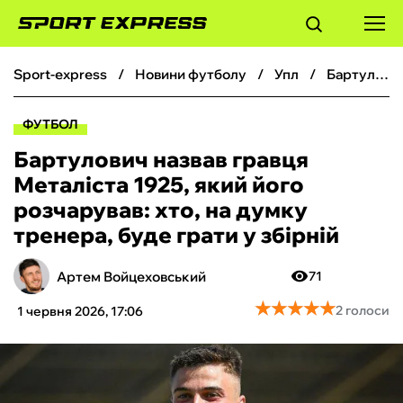
sport-express
новини футболу
упл
Бартулович назвав гравця Металіста 1925, який його розчарував: хто, на думку тренера, буде грати у збірній
ФУТБОЛ
ФУТБОЛ
БАСКЕТБОЛ
Бартулович назвав гравця
Металіста 1925, який його
БОКС
розчарував: хто, на думку
тренера, буде грати у збірній
ХОКЕЙ
Артем Войцеховський
71
ТЕНІС
★
★
★
★
★
★
★
★
★
★
2 голоси
1 червня 2026, 17:06
КІБЕРСПОРТ
ЧС-2026