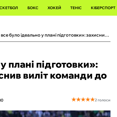
СКЕТБОЛ
БОКС
ХОКЕЙ
ТЕНІС
КІБЕРСПОРТ
«Не все було ідеально у плані підготовки»: захисник Полтави пояснив виліт команди до Першої ліги
у плані підготовки»:
снив виліт команди до
★
★
★
★
★
★
★
★
★
★
30
2 голоси