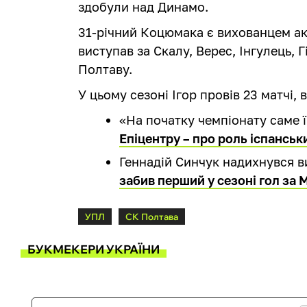
здобули над Динамо.
31-річний Коцюмака є вихованцем ак
виступав за Скалу, Верес, Інгулець, 
Полтаву.
У цьому сезоні Ігор провів 23 матчі, 
«На початку чемпіонату саме 
Епіцентру – про роль іспанськ
Геннадій Синчук надихнувся ви
забив перший у сезоні гол за
УПЛ
СК Полтава
БУКМЕКЕРИ УКРАЇНИ