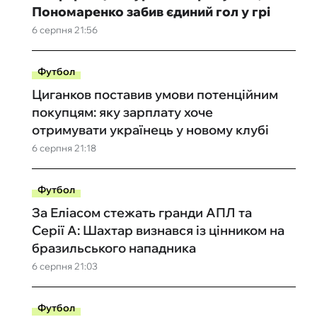
Пономаренко забив єдиний гол у грі
6 серпня 21:56
Футбол
Циганков поставив умови потенційним
покупцям: яку зарплату хоче
отримувати українець у новому клубі
6 серпня 21:18
Футбол
За Еліасом стежать гранди АПЛ та
Серії А: Шахтар визнався із цінником на
бразильського нападника
6 серпня 21:03
Футбол