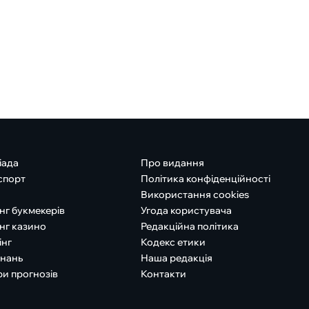
іада
Про видання
спорт
Політика конфіденційності
Використання cookies
нг букмекерів
Угода користувача
нг казино
Редакційна політика
інг
Кодекс етики
знань
Наша редакція
ри прогнозів
Контакти