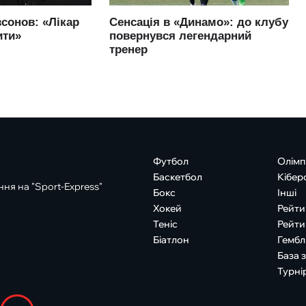
Футбол
Олімп
Баскетбол
Кібер
ня на "Sport-Express"
Бокс
Інші
Хокей
Рейти
Теніс
Рейти
Біатлон
Гембл
База 
Турні