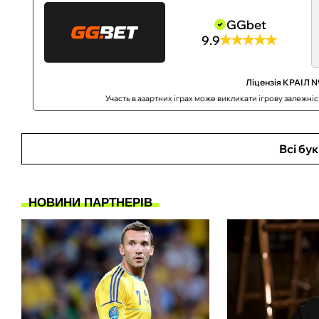
GGbet
9.9
Ліцензія КРАІЛ №
Участь в азартних іграх може викликати ігрову залежні
Всі бу