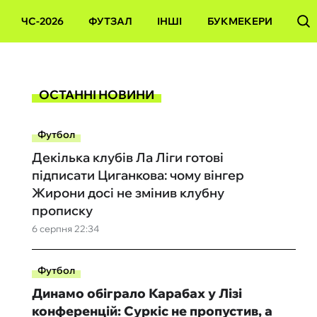
ЧС-2026
ФУТЗАЛ
ІНШІ
БУКМЕКЕРИ
ОСТАННІ НОВИНИ
Футбол
Декілька клубів Ла Ліги готові
підписати Циганкова: чому вінгер
Жирони досі не змінив клубну
прописку
6 серпня 22:34
Футбол
Динамо обіграло Карабах у Лізі
конференцій: Суркіс не пропустив, а