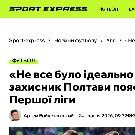
ФУТБОЛ
БА
sport-express
новини футболу
упл
ФУТБОЛ
«Не все було ідеально 
захисник Полтави поя
Першої ліги
Артем Войцеховський
24 травня 2026, 09:32