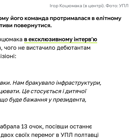
Ігор Коцюмака (в центрі). Фото: УПЛ
ому його команда протрималася в елітному
ективи повернутися.
Коцюмака
в ексклюзивному інтерв’ю
, чого не вистачило дебютантам
зіоні:
овки. Нам бракувало інфраструктури,
ювати. Це стосується і дитячої
кщо буде бажання у президента,
набрала 13 очок, посівши останнє
з двох своїх перемог в УПЛ полтавці