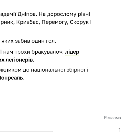
адемії Дніпра. На дорослому рівні
Гірник, Кривбас, Перемогу, Скорук і
в яких забив один гол.
її нам трохи бракувало»:
лідер
их легіонерів
.
кликом до національної збірної і
 Монреаль
.
Реклама