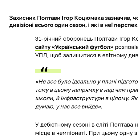
Захисник Полтави Ігор Коцюмака зазначив, ч
дивізіоні всього один сезон, і які в неї персп
31-річний оборонець Полтави Ігор 
сайту «Український футбол»
розповів
УПЛ, щоб залишитися в елітному диві
«Не все було ідеально у плані підгот
тому в цьому напрямку є над чим прац
школи, й інфраструктури в цілому. Я
думаю, у нас все вийде».
У дебютному сезоні в еліті Полтава 
місце в чемпіонаті. При цьому одну 