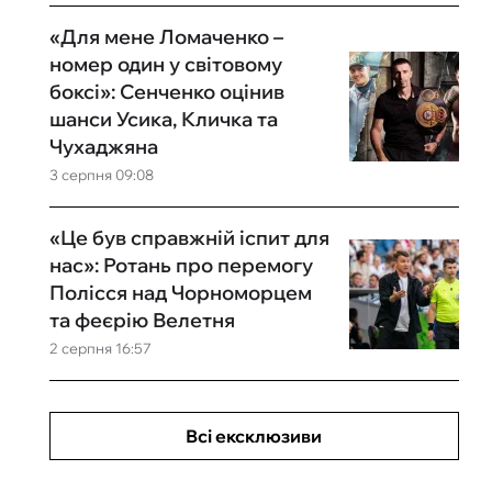
«Для мене Ломаченко –
номер один у світовому
боксі»: Сенченко оцінив
шанси Усика, Кличка та
Чухаджяна
3 серпня 09:08
«Це був справжній іспит для
нас»: Ротань про перемогу
Полісся над Чорноморцем
та феєрію Велетня
2 серпня 16:57
Всі ексклюзиви