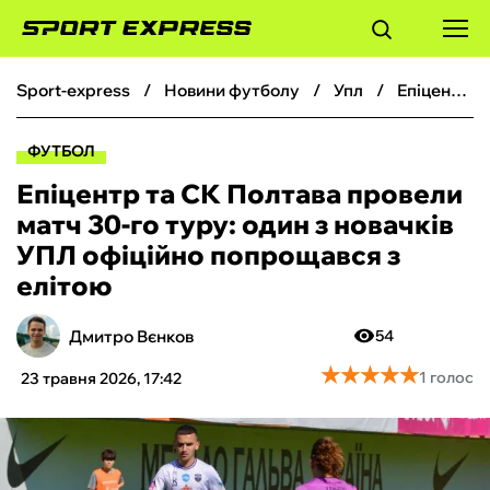
sport-express
новини футболу
упл
Епіцентр та СК Полтава провели матч 30-го туру: один з новачків УПЛ офіційно попрощався з елітою
ФУТБОЛ
ФУТБОЛ
БАСКЕТБОЛ
Епіцентр та СК Полтава провели
матч 30-го туру: один з новачків
БОКС
УПЛ офіційно попрощався з
елітою
ХОКЕЙ
Дмитро Вєнков
54
ТЕНІС
★
★
★
★
★
★
★
★
★
★
1 голос
23 травня 2026, 17:42
КІБЕРСПОРТ
ЧС-2026