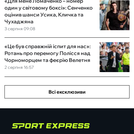
«Для мене Ломаченко – номер
один у світовому боксі»: Сенченко
оцінив шанси Усика, Кличка та
Чухаджяна
3 серпня 09:08
«Це був справжній іспит для нас»:
Ротань про перемогу Полісся над
Чорноморцем та феєрію Велетня
2 серпня 16:57
Всі ексклюзиви