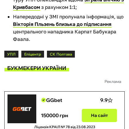
Кривбасом
з рахунком 1:1;
Напередодні у ЗМІ пролунала інформація, що
Вікторія Пльзень близька до підписання
центрального нападника Карпат Бабукара
Фаала.
УПЛ
Епіцентр
СК Полтава
БУКМЕКЕРИ УКРАЇНИ
Реклама
GGbet
9.9
150000 грн
На сайт
Ліцензія КРАІЛ № 78 від 23.08.2023