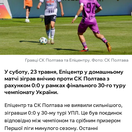
ФУТЗАЛ
ІНШІ
БУКМЕКЕРИ
Гравці СК Полтава та Епіцентру. Фото: СК Полтава
У суботу, 23 травня, Епіцентр у домашньому
матчі зіграв внічию проти СК Полтава з
рахунком 0:0 у рамках фінального 30-го туру
чемпіонату України.
Епіцентр та СК Полтава не виявили сильнішого,
зігравши 0:0 у 30-му турі УПЛ. Це був поєдинок
відповідно між чемпіоном та срібним призером
Першої ліги минулого сезону. Останні