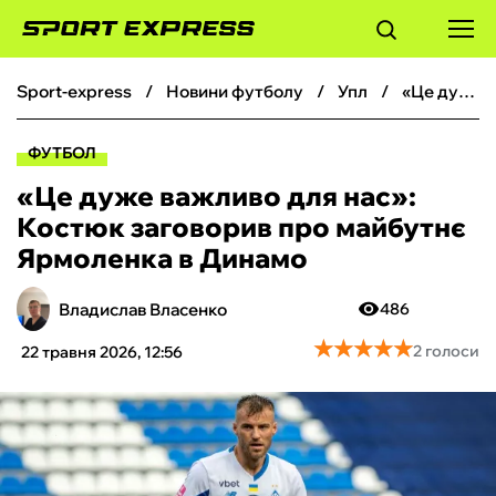
sport-express
новини футболу
упл
«‎Це дуже важливо для нас»: Костюк заговорив про майбутнє Ярмоленка в Динамо
ФУТБОЛ
ФУТБОЛ
БАСКЕТБОЛ
«‎Це дуже важливо для нас»:
Костюк заговорив про майбутнє
БОКС
Ярмоленка в Динамо
ХОКЕЙ
Владислав Власенко
486
★
★
★
★
★
★
★
★
★
★
2 голоси
22 травня 2026, 12:56
ТЕНІС
КІБЕРСПОРТ
ЧС-2026