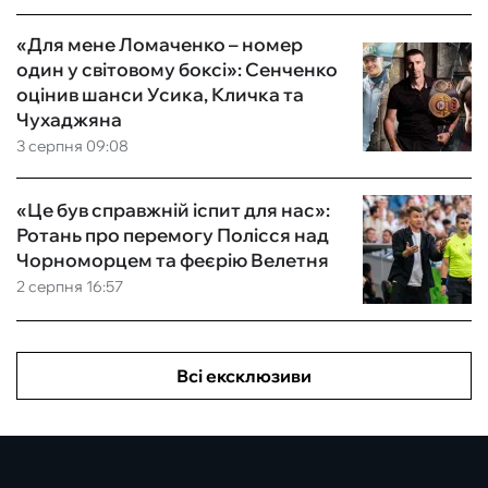
«Для мене Ломаченко – номер
один у світовому боксі»: Сенченко
оцінив шанси Усика, Кличка та
Чухаджяна
3 серпня 09:08
«Це був справжній іспит для нас»:
Ротань про перемогу Полісся над
Чорноморцем та феєрію Велетня
2 серпня 16:57
Всі ексклюзиви