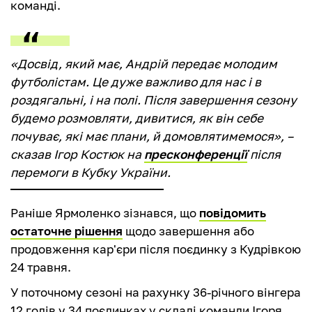
команді.
«Досвід, який має, Андрій передає молодим
футболістам. Це дуже важливо для нас і в
роздягальні, і на полі. Після завершення сезону
будемо розмовляти, дивитися, як він себе
почуває, які має плани, й домовлятимемося», –
сказав Ігор Костюк на
пресконференції
після
перемоги в Кубку України.
Раніше Ярмоленко зізнався, що
повідомить
остаточне рішення
щодо завершення або
продовження кар'єри після поєдинку з Кудрівкою
24 травня.
У поточному сезоні на рахунку 36-річного вінгера
12 голів у 34 поєдинках у складі команди Ігоря