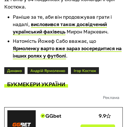
Костюка.
Раніше за те, аби він продовжував грати і
надалі,
висловився також досвідчений
український фахівець
Мирон Маркевич.
Натомість Йожеф Сабо вважає, що
Ярмоленку варто вже зараз зосередитися на
інших ролях у футболі
.
Динамо
Андрій Ярмоленко
Ігор Костюк
БУКМЕКЕРИ УКРАЇНИ
Реклама
GGbet
9.9