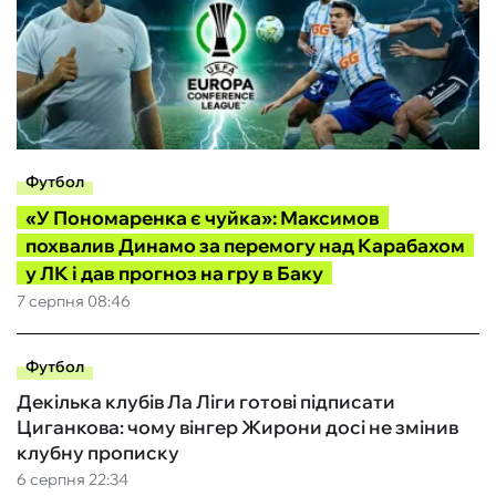
Футбол
«У Пономаренка є чуйка»: Максимов
похвалив Динамо за перемогу над Карабахом
у ЛК і дав прогноз на гру в Баку
7 серпня 08:46
Футбол
Декілька клубів Ла Ліги готові підписати
Циганкова: чому вінгер Жирони досі не змінив
клубну прописку
6 серпня 22:34