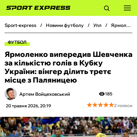
sport-express
новини футболу
упл
Ярмоленко випередив Шевченка за кількістю голів в Кубку України: вінгер ділить третє місце з Паляницею
ФУТБОЛ
ФУТБОЛ
БАСКЕТБОЛ
Ярмоленко випередив Шевченка
за кількістю голів в Кубку
БОКС
України: вінгер ділить третє
місце з Паляницею
ХОКЕЙ
Артем Войцеховський
185
ТЕНІС
★
★
★
★
★
★
★
★
★
★
2 голоси
20 травня 2026, 20:19
КІБЕРСПОРТ
ЧС-2026