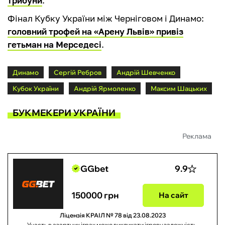
трибуни
.
Фінал Кубку України між Черніговом і Динамо:
головний трофей на «Арену Львів» привіз
гетьман на Мерседесі
.
Динамо
Сергій Ребров
Андрій Шевченко
Кубок України
Андрій Ярмоленко
Максим Шацьких
БУКМЕКЕРИ УКРАЇНИ
Реклама
GGbet
9.9
150000 грн
На сайт
Ліцензія КРАІЛ № 78 від 23.08.2023
Участь в азартних іграх може викликати ігрову залежність.