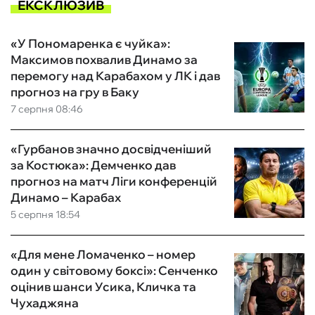
ЕКСКЛЮЗИВ
«У Пономаренка є чуйка»:
Максимов похвалив Динамо за
перемогу над Карабахом у ЛК і дав
прогноз на гру в Баку
7 серпня 08:46
«Гурбанов значно досвідченіший
за Костюка»: Демченко дав
прогноз на матч Ліги конференцій
Динамо – Карабах
5 серпня 18:54
«Для мене Ломаченко – номер
один у світовому боксі»: Сенченко
оцінив шанси Усика, Кличка та
Чухаджяна