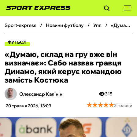
sport-express
новини футболу
упл
«Думаю, склад на гру вже він визначає»: Сабо назвав гравця Динамо, який керує командою замість Костюка
ФУТБОЛ
ФУТБОЛ
БАСКЕТБОЛ
«Думаю, склад на гру вже він
визначає»: Сабо назвав гравця
БОКС
Динамо, який керує командою
замість Костюка
ХОКЕЙ
Олександр Калінін
315
ТЕНІС
★
★
★
★
★
★
★
★
★
★
2 голоси
20 травня 2026, 13:03
КІБЕРСПОРТ
ЧС-2026