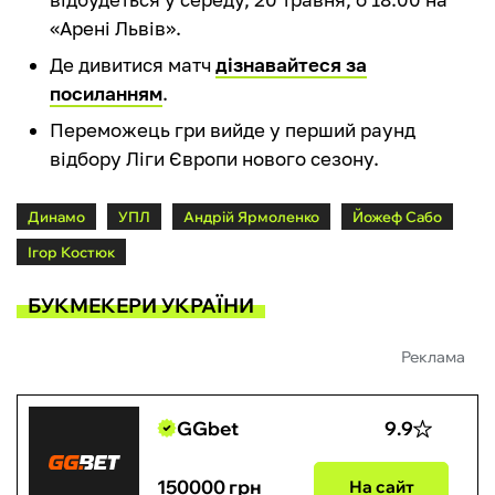
«Арені Львів».
Де дивитися матч
дізнавайтеся за
посиланням
.
Переможець гри вийде у перший раунд
відбору Ліги Європи нового сезону.
Динамо
УПЛ
Андрій Ярмоленко
Йожеф Сабо
Ігор Костюк
БУКМЕКЕРИ УКРАЇНИ
Реклама
GGbet
9.9
150000 грн
На сайт