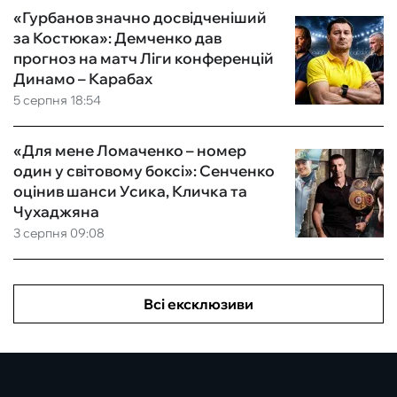
«Гурбанов значно досвідченіший
за Костюка»: Демченко дав
прогноз на матч Ліги конференцій
Динамо – Карабах
5 серпня 18:54
«Для мене Ломаченко – номер
один у світовому боксі»: Сенченко
оцінив шанси Усика, Кличка та
Чухаджяна
3 серпня 09:08
Всі ексклюзиви