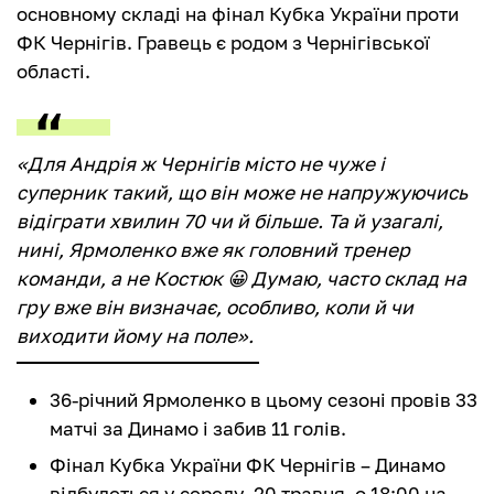
основному складі на фінал Кубка України проти
ФК Чернігів. Гравець є родом з Чернігівської
області.
«Для Андрія ж Чернігів місто не чуже і
суперник такий, що він може не напружуючись
відіграти хвилин 70 чи й більше. Та й узагалі,
нині, Ярмоленко вже як головний тренер
команди, а не Костюк 😀 Думаю, часто склад на
гру вже він визначає, особливо, коли й чи
виходити йому на поле».
36-річний Ярмоленко в цьому сезоні провів 33
матчі за Динамо і забив 11 голів.
Фінал Кубка України ФК Чернігів – Динамо
відбудеться у середу, 20 травня, о 18:00 на