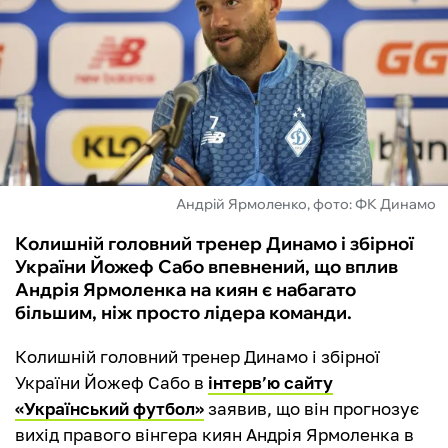
ФУТЗАЛ
ІНШІ
БУКМЕКЕРИ
Андрій Ярмоленко, фото: ФК Динамо
Колишній головний тренер Динамо і збірної
України Йожеф Сабо впевнений, що вплив
Андрія Ярмоленка на киян є набагато
більшим, ніж просто лідера команди.
Колишній головний тренер Динамо і збірної
України Йожеф Сабо в
інтерв’ю сайту
«Український футбол»
заявив, що він прогнозує
вихід правого вінгера киян Андрія Ярмоленка в