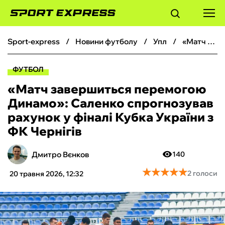
sport-express
новини футболу
упл
«Матч завершиться перемогою Динамо»: Саленко спрогнозував рахунок у фіналі Кубка України з ФК Чернігів
ФУТБОЛ
ФУТБОЛ
БАСКЕТБОЛ
«Матч завершиться перемогою
Динамо»: Саленко спрогнозував
БОКС
рахунок у фіналі Кубка України з
ФК Чернігів
ХОКЕЙ
Дмитро Вєнков
140
ТЕНІС
★
★
★
★
★
★
★
★
★
★
2 голоси
20 травня 2026, 12:32
КІБЕРСПОРТ
ЧС-2026