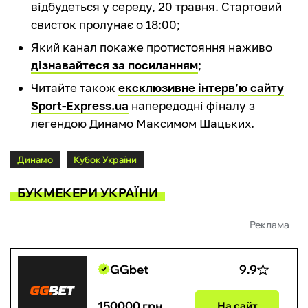
відбудеться у середу, 20 травня. Стартовий
свисток пролунає о 18:00;
Який канал покаже протистояння наживо
дізнавайтеся за посиланням
;
Читайте також
ексклюзивне інтерв’ю сайту
Sport-Express.ua
напередодні фіналу з
легендою Динамо Максимом Шацьких.
Динамо
Кубок України
БУКМЕКЕРИ УКРАЇНИ
Реклама
GGbet
9.9
150000 грн
На сайт