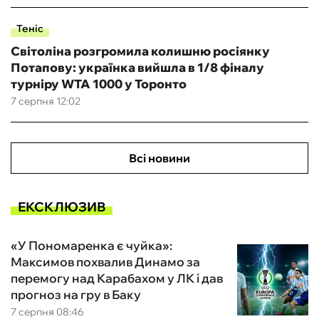
Теніс
Світоліна розгромила колишню росіянку
Потапову: українка вийшла в 1/8 фіналу
турніру WTA 1000 у Торонто
7 серпня 12:02
Всі новини
ЕКСКЛЮЗИВ
«У Пономаренка є чуйка»:
Максимов похвалив Динамо за
перемогу над Карабахом у ЛК і дав
прогноз на гру в Баку
7 серпня 08:46