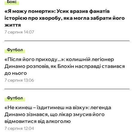
Бокс
«Я можу померти»: Усик вразив фанатів
історією про хворобу, яка могла забрати його
життя
7 серпня 14:07
Футбол
«Після його приходу...»: колишній легіонер
Динамо розповів, як Блохін насправді ставився
до нього
7 серпня 13:06
Футбол
«Не кинеш – їздитимеш на візку»: легенда
Динамо зізнався, що лікар змусив його
відмовитися від алкоголю
7 серпня 12:04