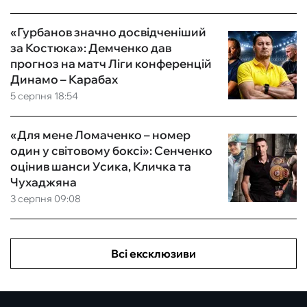
«Гурбанов значно досвідченіший
за Костюка»: Демченко дав
прогноз на матч Ліги конференцій
Динамо – Карабах
5 серпня 18:54
«Для мене Ломаченко – номер
один у світовому боксі»: Сенченко
оцінив шанси Усика, Кличка та
Чухаджяна
3 серпня 09:08
Всі ексклюзиви