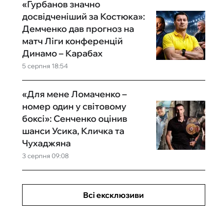
«Гурбанов значно
досвідченіший за Костюка»:
Демченко дав прогноз на
матч Ліги конференцій
Динамо – Карабах
5 серпня 18:54
«Для мене Ломаченко –
номер один у світовому
боксі»: Сенченко оцінив
шанси Усика, Кличка та
Чухаджяна
3 серпня 09:08
Всі ексклюзиви