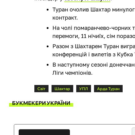
Туран очолив Шахтар минулого
контракт.
На чолі помаранчево-чорних т
перемоги, 11 нічиїх, сім поразо
Разом з Шахтарем Туран вигра
конференцій і вилетів з Кубка 
В наступному сезоні донеччан
Ліги чемпіонів.
Світ
Шахтар
УПЛ
Арда Туран
БУКМЕКЕРИ УКРАЇНИ