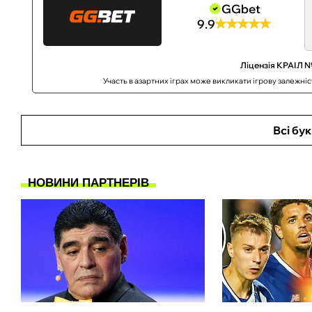
GGbet
9.9
Ліцензія КРАІЛ №
Участь в азартних іграх може викликати ігрову залежні
Всі бу