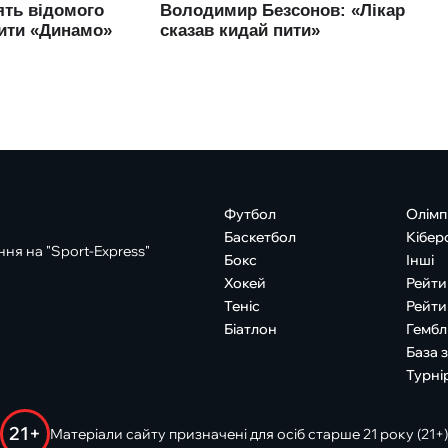
Футбол
Олімп
Баскетбол
Кібер
ня на "Sport-Express"
Бокс
Інші
Хокей
Рейти
Теніс
Рейти
Біатлон
Гембл
База 
Турні
21+
Матеріали сайту призначені для осіб старше 21 року (21+)