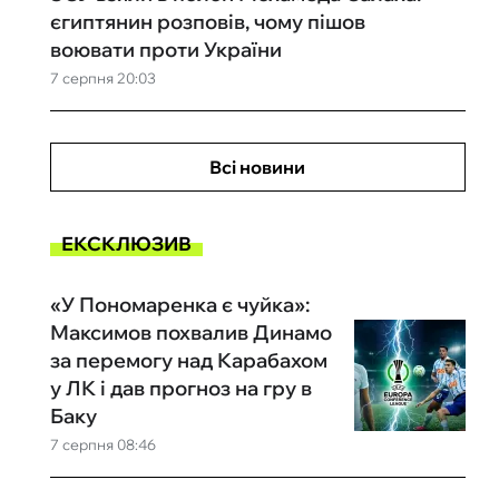
єгиптянин розповів, чому пішов
воювати проти України
7 серпня 20:03
Всі новини
ЕКСКЛЮЗИВ
«У Пономаренка є чуйка»:
Максимов похвалив Динамо
за перемогу над Карабахом
у ЛК і дав прогноз на гру в
Баку
7 серпня 08:46