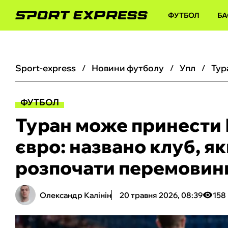
ФУТБОЛ
БА
sport-express
новини футболу
упл
ФУТБОЛ
Туран може принести 
євро: названо клуб, я
розпочати перемовин
Олександр Калінін
20 травня 2026, 08:39
158