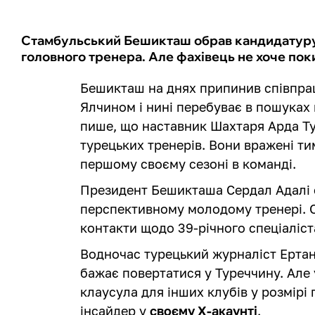
Стамбульський Бешикташ обрав кандидатуру 
головного тренера. Але фахівець не хоче по
Бешикташ на днях припинив співпра
Ялчином і нині перебуває в пошуках
пише, що наставник Шахтаря Арда Ту
турецьких тренерів. Вони вражені ти
першому своєму сезоні в команді.
Президент Бешикташа Сердал Адалі 
перспективному молодому тренері. Оч
контакти щодо 39-річного спеціаліс
Водночас турецький журналіст Ертан
бажає повертатися у Туреччину. Але 
клаусула для інших клубів у розмірі 
інсайдер у
своєму Х-акаунті
.