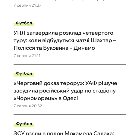
7 серпня 21:37
Футбол
УПЛ затвердила розклад четвертого
туру: коли відбудуться матчі Шахтар –
Полісся та Буковина – Динамо
7 серпня 21:11
Футбол
«Черговий доказ терору»: УАФ рішуче
засудила російський удар по стадіону
«Чорноморець» в Одесі
7 серпня 20:32
Футбол
ЗСУ взяли в полон Мохамеда Салаха: