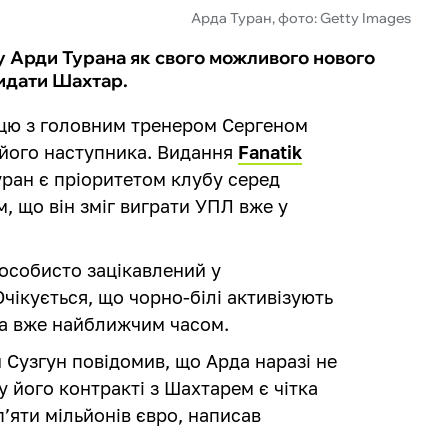
Арда Туран, фото: Getty Images
Арди Турана як свого можливого нового
кидати Шахтар.
цю з головним тренером Сергеном
 його наступника. Видання
Fanatik
ран є пріоритетом клубу серед
м, що він зміг виграти УПЛ вже у
особисто зацікавлений у
ікується, що чорно-білі активізують
та вже найближчим часом.
 Сузгун повідомив, що Арда наразі не
у його контракті з Шахтарем є чітка
п’яти мільйонів євро, написав