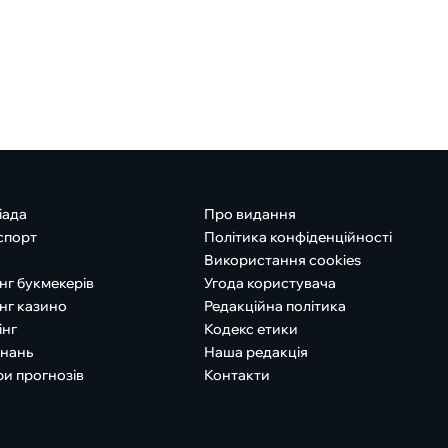
іада
Про видання
спорт
Політика конфіденційності
Використання cookies
нг букмекерів
Угода користувача
нг казино
Редакційна політика
інг
Кодекс етики
знань
Наша редакція
ри прогнозів
Контакти