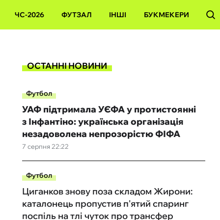
ЧС-2026
ФУТЗАЛ
ІНШІ
БУКМЕКЕРИ
ОСТАННІ НОВИНИ
Футбол
УАФ підтримала УЄФА у протистоянні
з Інфантіно: українська організація
незадоволена непрозорістю ФІФА
7 серпня 22:22
Футбол
Циганков знову поза складом Жирони:
каталонець пропустив п'ятий спаринг
поспіль на тлі чуток про трансфер