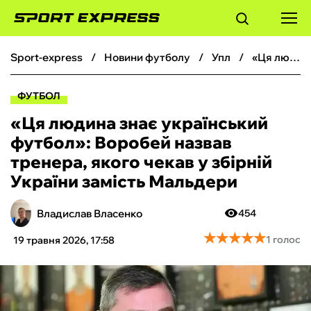
sport-express
новини футболу
упл
«‎Ця людина знає український футбол»: Воробей назвав тренера, якого чекав у збірній України замість Мальдери
ФУТБОЛ
ФУТБОЛ
БАСКЕТБОЛ
«‎Ця людина знає український
футбол»: Воробей назвав
БОКС
тренера, якого чекав у збірній
України замість Мальдери
ХОКЕЙ
Владислав Власенко
454
ТЕНІС
★
★
★
★
★
★
★
★
★
★
1 голос
19 травня 2026, 17:58
КІБЕРСПОРТ
ЧС-2026