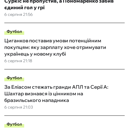
Суркіс не пропустив, а Пономаренко забив
єдиний гол у грі
6 серпня 21:56
Футбол
Циганков поставив умови потенційним
покупцям: яку зарплату хоче отримувати
українець у новому клубі
6 серпня 21:18
Футбол
За Еліасом стежать гранди АПЛ та Серії А:
Шахтар визнався із цінником на
бразильського нападника
6 серпня 21:03
Футбол