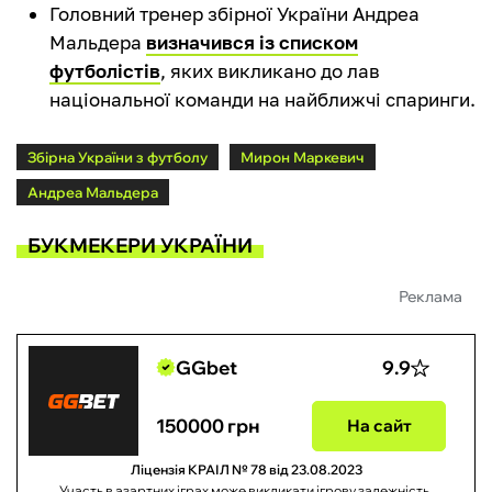
Головний тренер збірної України Андреа
Мальдера
визначився із списком
футболістів
, яких викликано до лав
національної команди на найближчі спаринги.
Збірна України з футболу
Мирон Маркевич
Андреа Мальдера
БУКМЕКЕРИ УКРАЇНИ
Реклама
GGbet
9.9
150000 грн
На сайт
Ліцензія КРАІЛ № 78 від 23.08.2023
Участь в азартних іграх може викликати ігрову залежність.