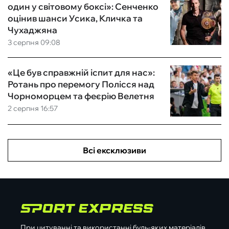
один у світовому боксі»: Сенченко
оцінив шанси Усика, Кличка та
Чухаджяна
3 серпня 09:08
«Це був справжній іспит для нас»:
Ротань про перемогу Полісся над
Чорноморцем та феєрію Велетня
2 серпня 16:57
Всі ексклюзиви
При цитуванні та використанні будь-яких матеріалів