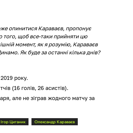
може опинитися Караваєв, пропонує
до того, щоб все-таки прийняти цю
ішній момент, як я розумію, Караваєв
намо. Як буде за останні кілька днів?
 2019 року.
чів (16 голів, 26 асистів).
ря, але не зіграв жодного матчу за
Ігор Циганик
Олександр Караваєв