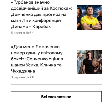
«Гурбанов значно
досвідченіший за Костюка»:
Демченко дав прогноз на
матч Ліги конференцій
Динамо – Карабах
5 серпня 18:54
«Для мене Ломаченко –
номер один у світовому
боксі»: Сенченко оцінив
шанси Усика, Кличка та
Чухаджяна
3 серпня 09:08
Всі ексклюзиви