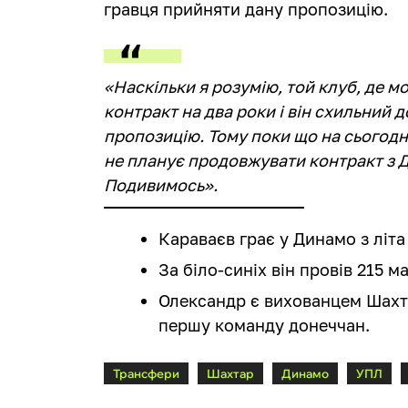
гравця прийняти дану пропозицію.
«Наскільки я розумію, той клуб, де 
контракт на два роки і він схильний 
пропозицію. Тому поки що на сьогодн
не планує продовжувати контракт з Ди
Подивимось».
Караваєв грає у Динамо з літа
За біло-синіх він провів 215 мат
Олександр є вихованцем Шахта
першу команду донеччан.
Трансфери
Шахтар
Динамо
УПЛ