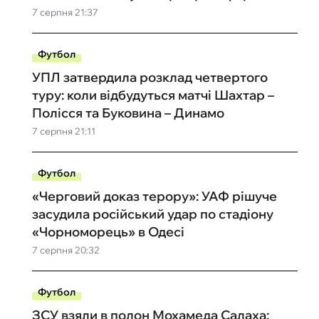
7 серпня 21:37
Футбол
УПЛ затвердила розклад четвертого
туру: коли відбудуться матчі Шахтар –
Полісся та Буковина – Динамо
7 серпня 21:11
Футбол
«Черговий доказ терору»: УАФ рішуче
засудила російський удар по стадіону
«Чорноморець» в Одесі
7 серпня 20:32
Футбол
ЗСУ взяли в полон Мохамеда Салаха: