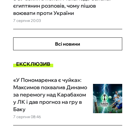
єгиптянин розповів, чому пішов
воювати проти України
7 серпня 20:03
Всі новини
ЕКСКЛЮЗИВ
«У Пономаренка є чуйка»:
Максимов похвалив Динамо
за перемогу над Карабахом
у ЛК і дав прогноз на гру в
Баку
7 серпня 08:46