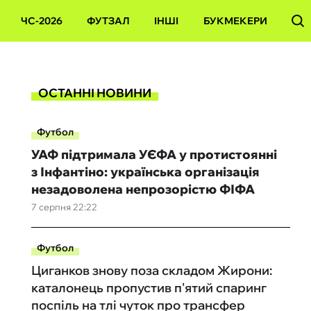
ЧС-2026
ФУТЗАЛ
ІНШІ
БУКМЕКЕРИ
ОСТАННІ НОВИНИ
Футбол
УАФ підтримала УЄФА у протистоянні
з Інфантіно: українська організація
незадоволена непрозорістю ФІФА
7 серпня 22:22
Футбол
Циганков знову поза складом Жирони:
каталонець пропустив п'ятий спаринг
поспіль на тлі чуток про трансфер