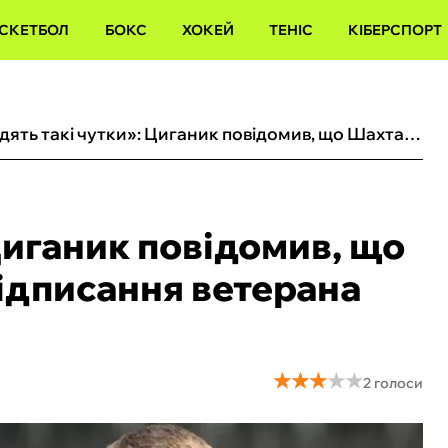
СКЕТБОЛ
БОКС
ХОКЕЙ
ТЕНІС
КІБЕРСПОРТ
«Ходять такі чутки»: Циганик повідомив, що Шахтар близький до підписання ветерана Динамо
Циганик повідомив, що
ідписання ветерана
★
★
★
★
★
★
★
★
★
★
2 голоси