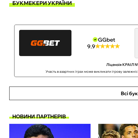
БУКМЕКЕРИ УКРАЇНИ
GGbet
9.9
Ліцензія КРАІЛ №
Участь в азартних іграх може викликати ігрову залежні
Всі бу