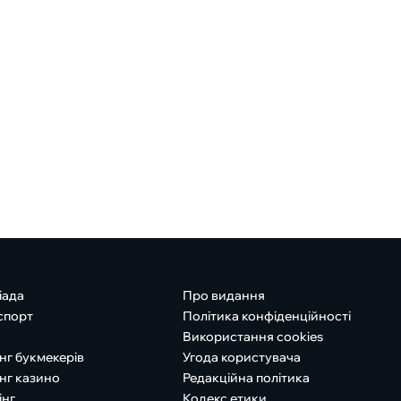
іада
Про видання
спорт
Політика конфіденційності
Використання cookies
нг букмекерів
Угода користувача
нг казино
Редакційна політика
інг
Кодекс етики