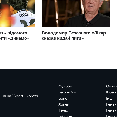
Футбол
Олімп
Баскетбол
Кібер
ня на "Sport-Express"
Бокс
Інші
Хокей
Рейти
Теніс
Рейти
Біатлон
Гембл