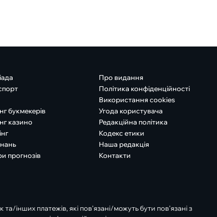
іада
Про видання
спорт
Політика конфіденційності
Використання cookies
нг букмекерів
Угода користувача
нг казино
Редакційна політика
інг
Кодекс етики
знань
Наша редакція
ри прогнозів
Контакти
к та/інших платежів, які пов’язані/можуть бути пов’язані з