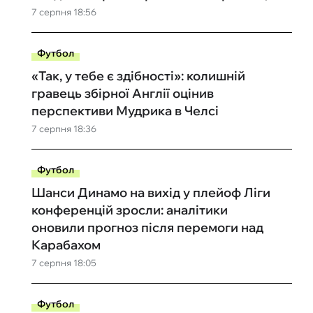
7 серпня 18:56
Футбол
«Так, у тебе є здібності»: колишній
гравець збірної Англії оцінив
перспективи Мудрика в Челсі
7 серпня 18:36
Футбол
Шанси Динамо на вихід у плейоф Ліги
конференцій зросли: аналітики
оновили прогноз після перемоги над
Карабахом
7 серпня 18:05
Футбол