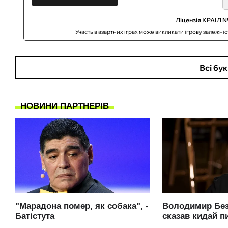
Ліцензія КРАІЛ №
Участь в азартних іграх може викликати ігрову залежні
Всі бу