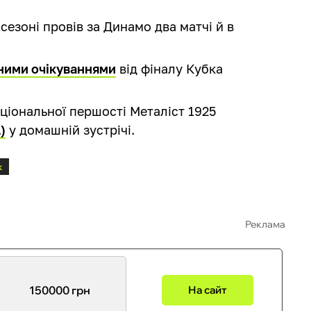
сезоні провів за Динамо два матчі й в
ними очікуваннями
від фіналу Кубка
аціональної першості Металіст 1925
)
у домашній зустрічі.
к
Реклама
150000 грн
На сайт