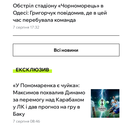
Обстріл стадіону «Чорноморець» в
Одесі: Григорчук повідомив, де в цей
час перебувала команда
7 серпня 17:32
Всі новини
ЕКСКЛЮЗИВ
«У Пономаренка є чуйка»:
Максимов похвалив Динамо
за перемогу над Карабахом
у ЛК і дав прогноз на гру в
Баку
7 серпня 08:46