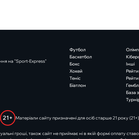
Футбол
Олімп
Баскетбол
Кібер
ня на "Sport-Express"
Бокс
Інші
Хокей
Рейти
Теніс
Рейти
Біатлон
Гембл
База 
Турні
21+
Матеріали сайту призначені для осіб старше 21 року (21+)
туальні гроші, також сайт не приймає ні в якій формі оплату ставо