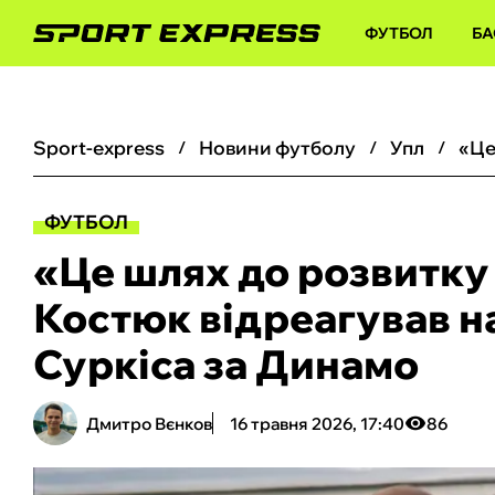
ФУТБОЛ
БА
sport-express
новини футболу
упл
ФУТБОЛ
«Це шлях до розвитку
Костюк відреагував н
Суркіса за Динамо
Дмитро Вєнков
16 травня 2026, 17:40
86