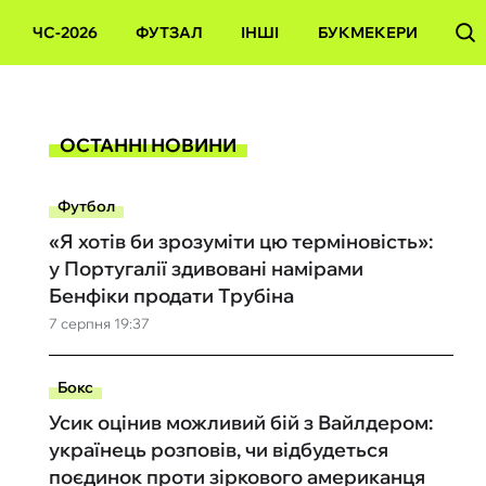
ЧС-2026
ФУТЗАЛ
ІНШІ
БУКМЕКЕРИ
ОСТАННІ НОВИНИ
Футбол
«Я хотів би зрозуміти цю терміновість»:
у Португалії здивовані намірами
Бенфіки продати Трубіна
7 серпня 19:37
Бокс
Усик оцінив можливий бій з Вайлдером:
українець розповів, чи відбудеться
поєдинок проти зіркового американця