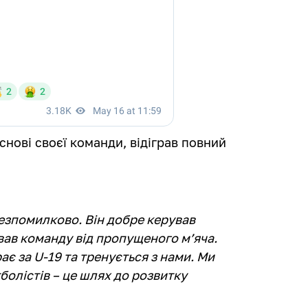
снові своєї команди, відіграв повний
безпомилково. Він добре керував
ував команду від пропущеного м’яча.
ає за U-19 та тренується з нами. Ми
болістів – це шлях до розвитку