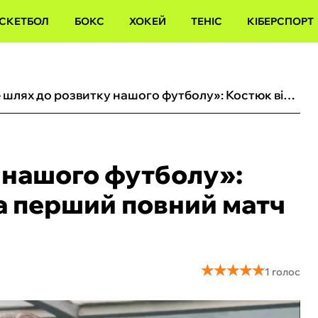
СКЕТБОЛ
БОКС
ХОКЕЙ
ТЕНІС
КІБЕРСПОРТ
«Це шлях до розвитку нашого футболу»: Костюк відреагував на перший повний матч Суркіса за Динамо
 нашого футболу»:
а перший повний матч
★
★
★
★
★
★
★
★
★
★
1 голос