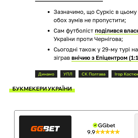
Зазначимо, що Суркіс в цьому 
обох зумів не пропустити;
Сам футболіст
поділився влас
України проти Чернігова;
Сьогодні також у 29-му турі н
зіграв
внічию з Епіцентром (1:1
Динамо
УПЛ
СК Полтава
Ігор Костю
БУКМЕКЕРИ УКРАЇНИ
GGbet
9.9