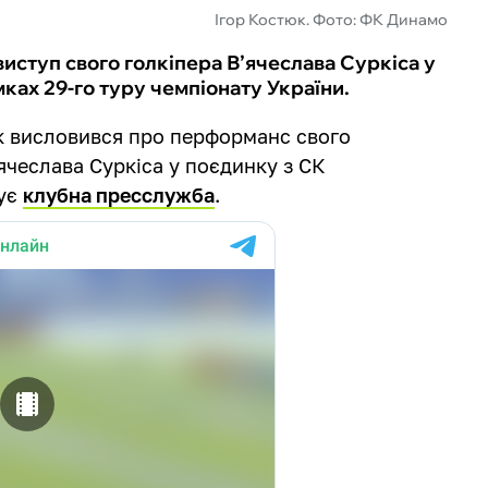
Ігор Костюк. Фото: ФК Динамо
иступ свого голкіпера В’ячеслава Суркіса у
мках 29-го туру чемпіонату України.
к висловився про перформанс свого
’ячеслава Суркіса у поєдинку з СК
тує
клубна пресслужба
.