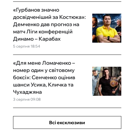
«Гурбанов значно
досвідченіший за Костюка»:
Демченко дав прогноз на
матч Ліги конференцій
Динамо – Карабах
5 серпня 18:54
«Для мене Ломаченко –
номер один у світовому
боксі»: Сенченко оцінив
шанси Усика, Кличка та
Чухаджяна
3 серпня 09:08
Всі ексклюзиви