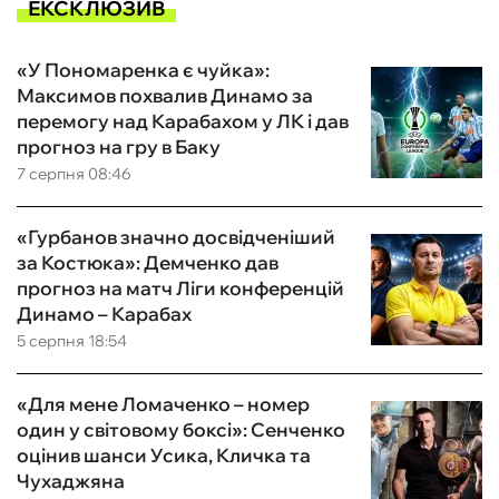
ЕКСКЛЮЗИВ
«У Пономаренка є чуйка»:
Максимов похвалив Динамо за
перемогу над Карабахом у ЛК і дав
прогноз на гру в Баку
7 серпня 08:46
«Гурбанов значно досвідченіший
за Костюка»: Демченко дав
прогноз на матч Ліги конференцій
Динамо – Карабах
5 серпня 18:54
«Для мене Ломаченко – номер
один у світовому боксі»: Сенченко
оцінив шанси Усика, Кличка та
Чухаджяна