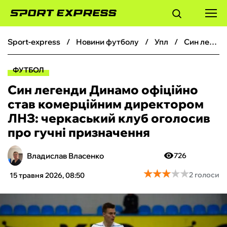
sport-express
новини футболу
упл
Син легенди Динамо офіційно став комерційним директором ЛНЗ: черкаський клуб оголосив про гучні призначення
ФУТБОЛ
ФУТБОЛ
БАСКЕТБОЛ
Син легенди Динамо офіційно
став комерційним директором
БОКС
ЛНЗ: черкаський клуб оголосив
про гучні призначення
ХОКЕЙ
Владислав Власенко
726
ТЕНІС
★
★
★
★
★
★
★
★
★
★
2 голоси
15 травня 2026, 08:50
КІБЕРСПОРТ
ЧС-2026