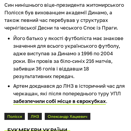
Син нинішнього віце-президента житомирського
Полісся був вихованцем академії Динамо, а
також певний час перебував у структурах
чернігівської Десни та чеського Споє із Праги.
Його батько у якості футболіста має знакове
значення для всього українського футболу,
адже виступав за Динамо з 1996 по 2004
роки. Він провів за біло-синіх 216 матчів,
забивши 36 голів і віддавши 18
результативних передач.
Артем доєднався до ЛНЗ в історичний час для
черкащан, які після попереднього туру УПЛ
забезпечили собі місце в єврокубках
.
Полісся
ЛНЗ
Олександр Хацкевич
БУКМЕКЕРИ УКРАЇНИ