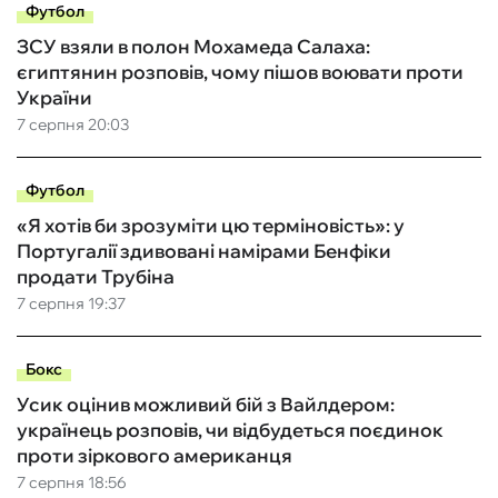
Футбол
ЗСУ взяли в полон Мохамеда Салаха:
єгиптянин розповів, чому пішов воювати проти
України
7 серпня 20:03
Футбол
«Я хотів би зрозуміти цю терміновість»: у
Португалії здивовані намірами Бенфіки
продати Трубіна
7 серпня 19:37
Бокс
Усик оцінив можливий бій з Вайлдером:
українець розповів, чи відбудеться поєдинок
проти зіркового американця
7 серпня 18:56