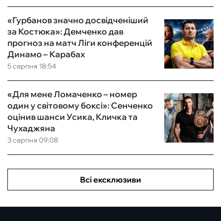
«Гурбанов значно досвідченіший
за Костюка»: Демченко дав
прогноз на матч Ліги конференцій
Динамо – Карабах
5 серпня 18:54
«Для мене Ломаченко – номер
один у світовому боксі»: Сенченко
оцінив шанси Усика, Кличка та
Чухаджяна
3 серпня 09:08
Всі ексклюзиви