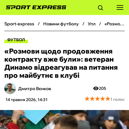
sport-express
новини футболу
упл
«Розмови щодо продовження контракту вже були»: ветеран Динамо відреагував на питання про майбутнє в клубі
ФУТБОЛ
ФУТБОЛ
БАСКЕТБОЛ
«Розмови щодо продовження
контракту вже були»: ветеран
БОКС
Динамо відреагував на питання
про майбутнє в клубі
ХОКЕЙ
Дмитро Вєнков
205
ТЕНІС
★
★
★
★
★
★
★
★
★
★
1 голос
14 травня 2026, 14:31
КІБЕРСПОРТ
ЧС-2026