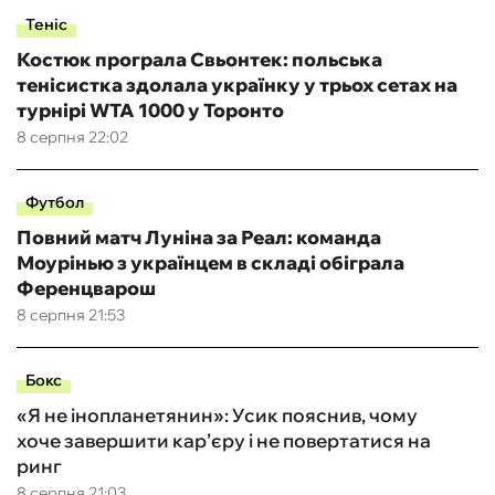
Теніс
Костюк програла Свьонтек: польська
тенісистка здолала українку у трьох сетах на
турнірі WTA 1000 у Торонто
8 серпня 22:02
Футбол
Повний матч Луніна за Реал: команда
Моурінью з українцем в складі обіграла
Ференцварош
8 серпня 21:53
Бокс
«Я не інопланетянин»: Усик пояснив, чому
хоче завершити кар’єру і не повертатися на
ринг
8 серпня 21:03