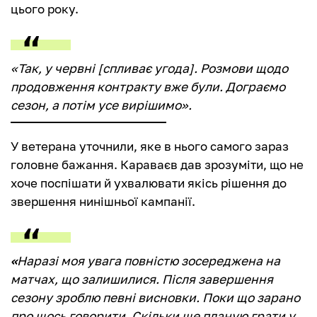
цього року.
«Так, у червні [спливає угода]. Розмови щодо
продовження контракту вже були. Дограємо
сезон, а потім усе вирішимо».
У ветерана уточнили, яке в нього самого зараз
головне бажання. Караваєв дав зрозуміти, що не
хоче поспішати й ухвалювати якісь рішення до
звершення нинішньої кампанії.
«
Наразі моя увага повністю зосереджена на
матчах, що залишилися. Після завершення
сезону зроблю певні висновки. Поки що зарано
про щось говорити. Скільки ще планую грати у