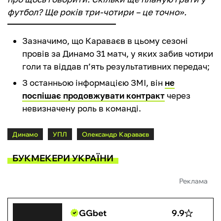
футбол? Ще років три-чотири – це точно».
Зазначимо, що Караваєв в цьому сезоні
провів за Динамо 31 матч, у яких забив чотири
голи та віддав п’ять результативних передач;
З останньою інформацією ЗМІ, він
не
поспішає продовжувати контракт
через
невизначену роль в команді.
Динамо
УПЛ
Олександр Караваєв
БУКМЕКЕРИ УКРАЇНИ
Реклама
GGbet
9.9