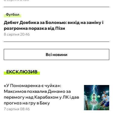
Футбол
Дебют Довбика за Болонью: вихід на заміну і
розгромна поразка від Пізи
8 серпня 20:46
Всі новини
ЕКСКЛЮЗИВ
«У Пономаренка є чуйка»:
Максимов похвалив Динамо за
перемогу над Карабахом у ЛК і дав
прогноз на гру в Баку
7 серпня 08:46