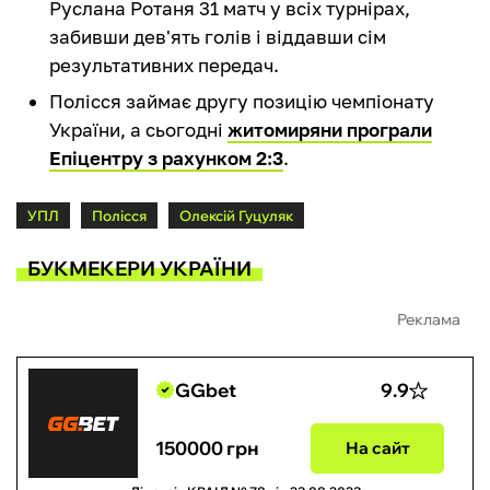
Руслана Ротаня 31 матч у всіх турнірах,
забивши дев'ять голів і віддавши сім
результативних передач.
Полісся займає другу позицію чемпіонату
України, а сьогодні
житомиряни програли
Епіцентру з рахунком 2:3
.
УПЛ
Полісся
Олексій Гуцуляк
БУКМЕКЕРИ УКРАЇНИ
Реклама
GGbet
9.9
150000 грн
На сайт