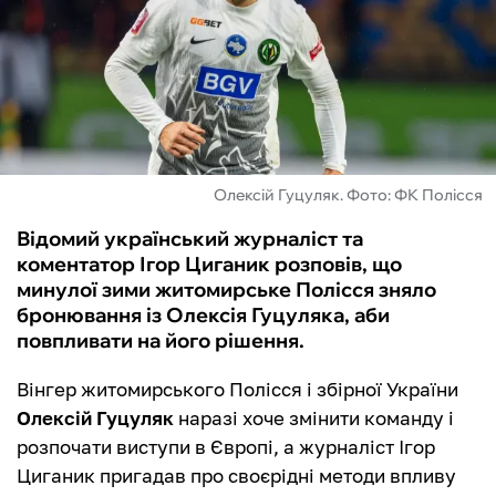
ФУТЗАЛ
ІНШІ
БУКМЕКЕРИ
Олексій Гуцуляк. Фото: ФК Полісся
Відомий український журналіст та
коментатор Ігор Циганик розповів, що
минулої зими житомирське Полісся зняло
бронювання із Олексія Гуцуляка, аби
повпливати на його рішення.
Вінгер житомирського Полісся і збірної України
Олексій Гуцуляк
наразі хоче змінити команду і
розпочати виступи в Європі, а журналіст Ігор
Циганик пригадав про своєрідні методи впливу