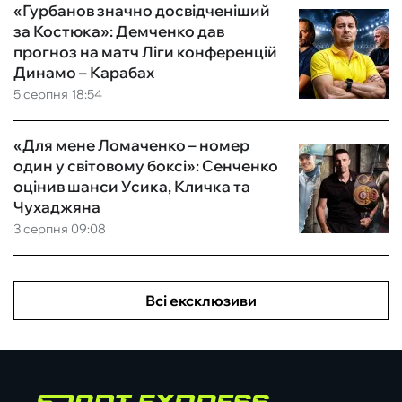
«Гурбанов значно досвідченіший
за Костюка»: Демченко дав
прогноз на матч Ліги конференцій
Динамо – Карабах
5 серпня 18:54
«Для мене Ломаченко – номер
один у світовому боксі»: Сенченко
оцінив шанси Усика, Кличка та
Чухаджяна
3 серпня 09:08
Всі ексклюзиви