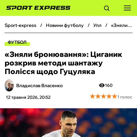
sport-express
новини футболу
упл
«Зняли бронювання»: Циганик розкрив методи шантажу Полісся щодо Гуцуляка
ФУТБОЛ
ФУТБОЛ
БАСКЕТБОЛ
«Зняли бронювання»: Циганик
розкрив методи шантажу
БОКС
Полісся щодо Гуцуляка
ХОКЕЙ
Владислав Власенко
160
★
★
★
★
★
★
★
★
★
★
1 голос
12 травня 2026, 20:52
ТЕНІС
КІБЕРСПОРТ
ЧС-2026