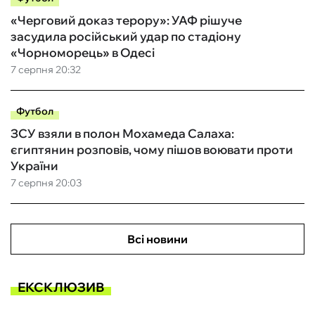
«Черговий доказ терору»: УАФ рішуче
засудила російський удар по стадіону
«Чорноморець» в Одесі
7 серпня 20:32
Футбол
ЗСУ взяли в полон Мохамеда Салаха:
єгиптянин розповів, чому пішов воювати проти
України
7 серпня 20:03
Всі новини
ЕКСКЛЮЗИВ