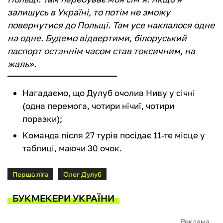
залишусь в Україні, то потім не зможу
повернутися до Польщі. Там усе наклалося одне
на одне. Будемо відвертими, білоруський
паспорт останнім часом став токсичним, на
жаль».
Нагадаємо, що Дулуб очолив Ниву у січні
(одна перемога, чотири нічиї, чотири
поразки);
Команда після 27 турів посідає 11-те місце у
таблиці, маючи 30 очок.
Перша ліга
Олег Дулуб
БУКМЕКЕРИ УКРАЇНИ
Реклама