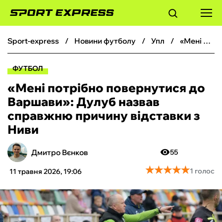
sport-express
новини футболу
упл
«Мені потрібно повернутися до Варшави»: Дулуб назвав справжню причину відставки з Ниви
ФУТБОЛ
ФУТБОЛ
БАСКЕТБОЛ
«Мені потрібно повернутися до
Варшави»: Дулуб назвав
БОКС
справжню причину відставки з
Ниви
ХОКЕЙ
Дмитро Вєнков
55
ТЕНІС
★
★
★
★
★
★
★
★
★
★
1 голос
11 травня 2026, 19:06
КІБЕРСПОРТ
ЧС-2026