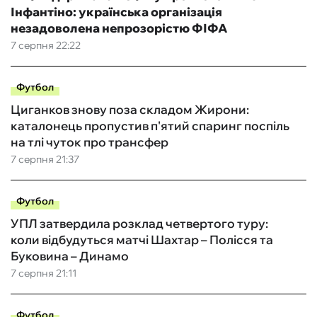
Інфантіно: українська організація
незадоволена непрозорістю ФІФА
7 серпня 22:22
Футбол
Циганков знову поза складом Жирони:
каталонець пропустив п'ятий спаринг поспіль
на тлі чуток про трансфер
7 серпня 21:37
Футбол
УПЛ затвердила розклад четвертого туру:
коли відбудуться матчі Шахтар – Полісся та
Буковина – Динамо
7 серпня 21:11
Футбол