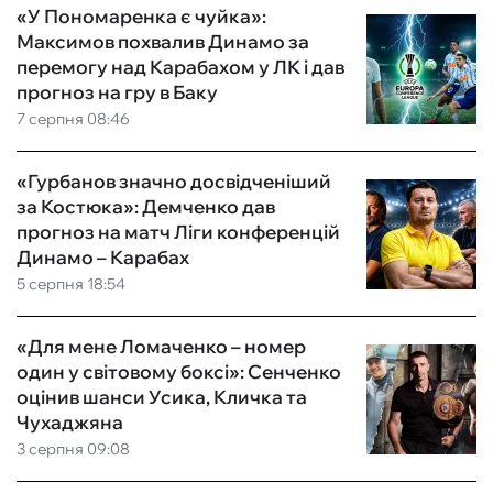
«У Пономаренка є чуйка»:
Максимов похвалив Динамо за
перемогу над Карабахом у ЛК і дав
прогноз на гру в Баку
7 серпня 08:46
«Гурбанов значно досвідченіший
за Костюка»: Демченко дав
прогноз на матч Ліги конференцій
Динамо – Карабах
5 серпня 18:54
«Для мене Ломаченко – номер
один у світовому боксі»: Сенченко
оцінив шанси Усика, Кличка та
Чухаджяна
3 серпня 09:08