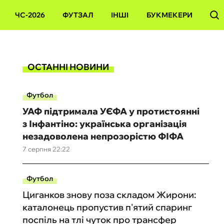
ЧС-2026
ФУТЗАЛ
ІНШІ
БУКМЕКЕРИ
ОСТАННІ НОВИНИ
Футбол
УАФ підтримала УЄФА у протистоянні
з Інфантіно: українська організація
незадоволена непрозорістю ФІФА
7 серпня 22:22
Футбол
Циганков знову поза складом Жирони:
каталонець пропустив п'ятий спаринг
поспіль на тлі чуток про трансфер