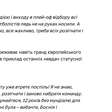
дією і виходу в плей-оф відбору всі
тболістів ледь не на руках носили. А
о, все жахливо, треба всіх розігнати і
реживає навіть гранд європейського
ів приклад останніх невдач статусної
ту уже втретє поспіль! Я не знаю,
, розігнати і заново набрати команду.
Вдумайтеся, 12 років без мундіалю для
і була – вибачте, Боснія і