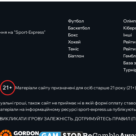
Футбол
Олімп
Баскетбол
Кібер
ня на "Sport-Express"
Бокс
Інші
Хокей
Рейти
Теніс
Рейти
Біатлон
Гембл
База 
Турні
21+
Матеріали сайту призначені для осіб старше 21 року (21+)
туальні гроші, також сайт не приймає ні в якій формі оплату ставо
атеріали на інформаційному ресурсі sport-express.ua публікують
 ВИКЛИКАТИ ІГРОВУ ЗАЛЕЖНІСТЬ. ДОТРИМУЙТЕСЬ ПРАВИЛ (П