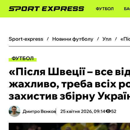
ФУТБОЛ
БА
sport-express
новини футболу
упл
ФУТБОЛ
«Після Швеції – все ві
жахливо, треба всіх р
захистив збірну Украї
Дмитро Вєнков
25 квітня 2026, 09:14
52