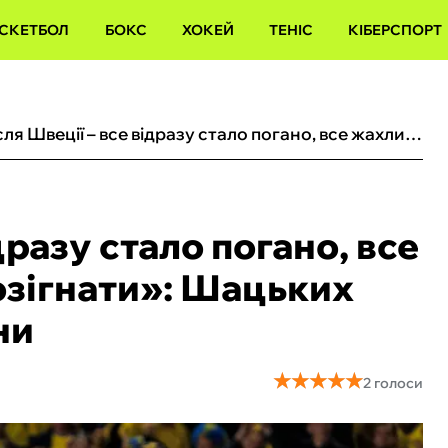
СКЕТБОЛ
БОКС
ХОКЕЙ
ТЕНІС
КІБЕРСПОРТ
«Після Швеції – все відразу стало погано, все жахливо, треба всіх розігнати»: Шацьких захистив збірну України
дразу стало погано, все
озігнати»: Шацьких
ни
★
★
★
★
★
★
★
★
★
★
2 голоси