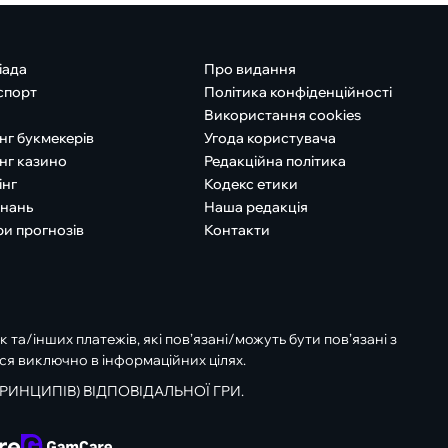
іада
Про видання
спорт
Політика конфіденційності
Використання cookies
нг букмекерів
Угода користувача
нг казино
Редакційна політика
інг
Кодекс етики
знань
Наша редакція
ри прогнозів
Контакти
к та/інших платежів, які пов’язані/можуть бути пов’язані з
ся виключно в інформаційних цілях.
РИНЦИПІВ) ВІДПОВІДАЛЬНОЇ ГРИ.