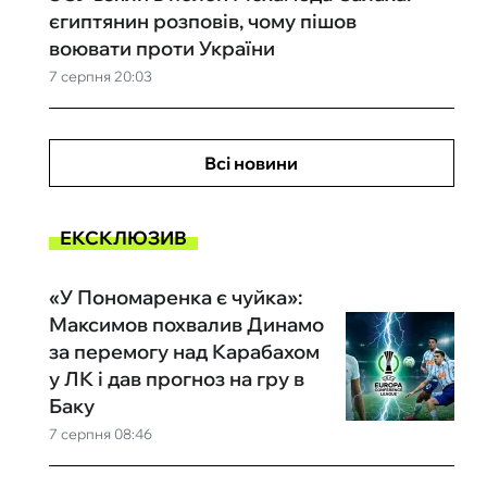
єгиптянин розповів, чому пішов
воювати проти України
7 серпня 20:03
Всі новини
ЕКСКЛЮЗИВ
«У Пономаренка є чуйка»:
Максимов похвалив Динамо
за перемогу над Карабахом
у ЛК і дав прогноз на гру в
Баку
7 серпня 08:46