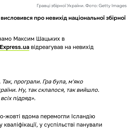
Гравці збірної України. Фото: Getty Images
исловився про невихід національної збірної
намо Максим Шацьких в
Express.ua
відреагував на невихід
 Так, програли. Гра була, м'яко
раїни. Ну, так склалося, так вийшло.
всіх підряд».
ньо-жовті вдома перемогли Ісландію
у кваліфікації, у суспільстві панували