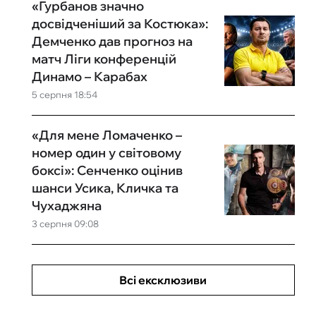
«Гурбанов значно
досвідченіший за Костюка»:
Демченко дав прогноз на
матч Ліги конференцій
Динамо – Карабах
5 серпня 18:54
«Для мене Ломаченко –
номер один у світовому
боксі»: Сенченко оцінив
шанси Усика, Кличка та
Чухаджяна
3 серпня 09:08
Всі ексклюзиви