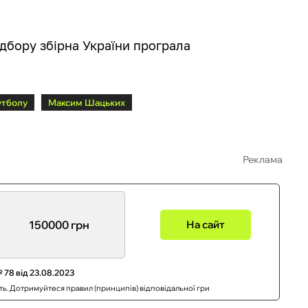
ідбору збірна України програла
утболу
Максим Шацьких
Реклама
150000 грн
На сайт
 78 від 23.08.2023
сть. Дотримуйтеся правил (принципів) відповідальної гри