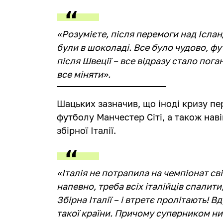
«Розумієте, після перемоги над Іслан
були в шоколаді. Все було чудово, фу
після Швеції – все відразу стало поган
все міняти».
Шацьких зазначив, що іноді кризу пе
футболу Манчестер Сіті, а також нав
збірної Італії.
«Італія не потрапила на чемпіонат сві
напевно, треба всіх італійців спалити
Збірна Італії – і втретє пролітають! 
такої країни. Причому суперником нин