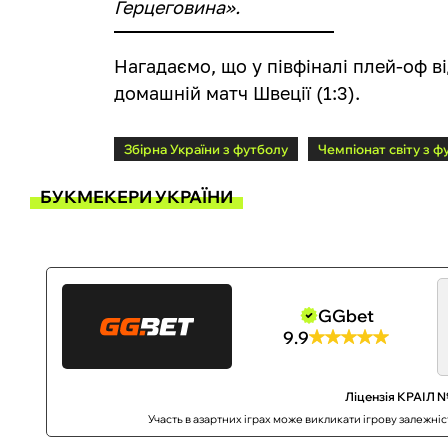
Герцеговина».
Нагадаємо, що у півфіналі плей-оф в
домашній матч Швеції (1:3).
Збірна України з футболу
Чемпіонат світу з ф
БУКМЕКЕРИ УКРАЇНИ
GGbet
9.9
Ліцензія КРАІЛ №
Участь в азартних іграх може викликати ігрову залежні