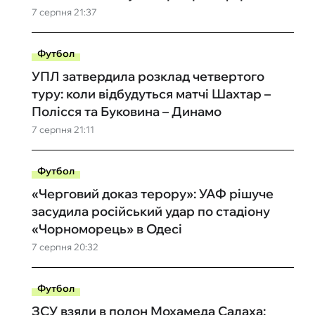
7 серпня 21:37
Футбол
УПЛ затвердила розклад четвертого
туру: коли відбудуться матчі Шахтар –
Полісся та Буковина – Динамо
7 серпня 21:11
Футбол
«Черговий доказ терору»: УАФ рішуче
засудила російський удар по стадіону
«Чорноморець» в Одесі
7 серпня 20:32
Футбол
ЗСУ взяли в полон Мохамеда Салаха: