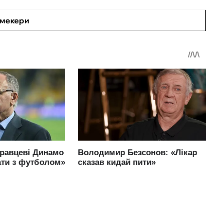
кмекери