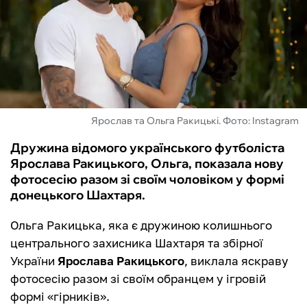
ФУТЗАЛ
ІНШІ
БУКМЕКЕРИ
Ярослав та Ольга Ракицькі. Фото: Instagram
Дружина відомого українського футболіста
Ярослава Ракицького, Ольга, показала нову
фотосесію разом зі своїм чоловіком у формі
донецького Шахтаря.
Ольга Ракицька, яка є дружиною колишнього
центрального захисника Шахтаря та збірної
України
Ярослава Ракицького
, виклала яскраву
фотосесію разом зі своїм обранцем у ігровій
формі «гірників».