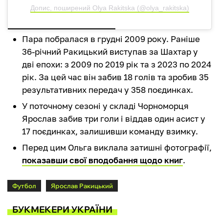
Допис, поширений Olya Rakitska (@olya_rakitska)
Пара побралася в грудні 2009 року. Раніше
36-річний Ракицький виступав за Шахтар у
дві епохи: з 2009 по 2019 рік та з 2023 по 2024
рік. За цей час він забив 18 голів та зробив 35
результативних передач у 358 поєдинках.
У поточному сезоні у складі Чорноморця
Ярослав забив три голи і віддав один асист у
17 поєдинках, залишивши команду взимку.
Перед цим Ольга виклала затишні фотографії,
показавши свої вподобання щодо книг
.
Футбол
Ярослав Ракицький
БУКМЕКЕРИ УКРАЇНИ