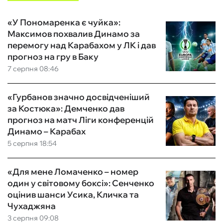
«У Пономаренка є чуйка»:
Максимов похвалив Динамо за
перемогу над Карабахом у ЛК і дав
прогноз на гру в Баку
7 серпня 08:46
«Гурбанов значно досвідченіший
за Костюка»: Демченко дав
прогноз на матч Ліги конференцій
Динамо – Карабах
5 серпня 18:54
«Для мене Ломаченко – номер
один у світовому боксі»: Сенченко
оцінив шанси Усика, Кличка та
Чухаджяна
3 серпня 09:08