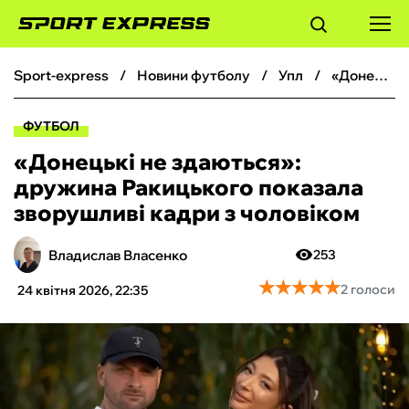
sport-express
новини футболу
упл
«Донецькі не здаються‎»: дружина Ракицького показала зворушливі кадри з чоловіком
ФУТБОЛ
ФУТБОЛ
БАСКЕТБОЛ
«Донецькі не здаються‎»:
дружина Ракицького показала
БОКС
зворушливі кадри з чоловіком
ХОКЕЙ
Владислав Власенко
253
★
★
★
★
★
★
★
★
★
★
2 голоси
24 квітня 2026, 22:35
ТЕНІС
КІБЕРСПОРТ
ЧС-2026