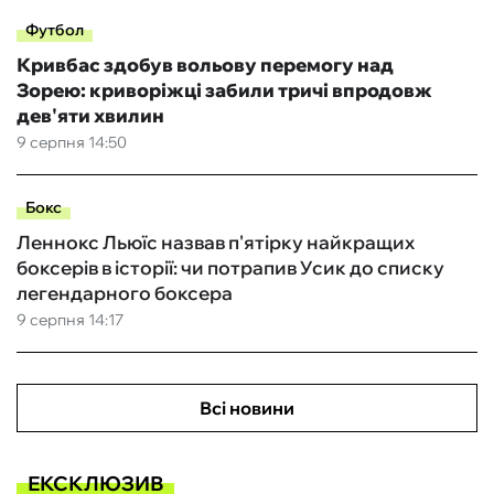
Футбол
Кривбас здобув вольову перемогу над
Зорею: криворіжці забили тричі впродовж
дев'яти хвилин
9 серпня 14:50
Бокс
Леннокс Льюїс назвав п'ятірку найкращих
боксерів в історії: чи потрапив Усик до списку
легендарного боксера
9 серпня 14:17
Всі новини
ЕКСКЛЮЗИВ