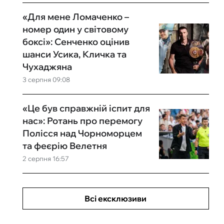
«Для мене Ломаченко –
номер один у світовому
боксі»: Сенченко оцінив
шанси Усика, Кличка та
Чухаджяна
3 серпня 09:08
«Це був справжній іспит для
нас»: Ротань про перемогу
Полісся над Чорноморцем
та феєрію Велетня
2 серпня 16:57
Всі ексклюзиви