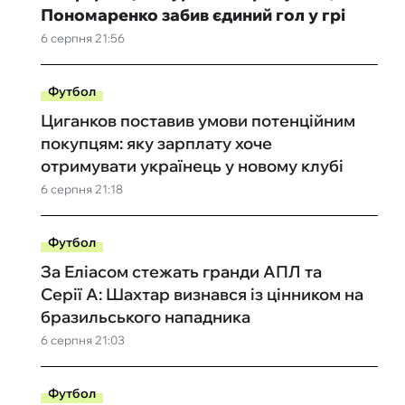
Пономаренко забив єдиний гол у грі
6 серпня 21:56
Футбол
Циганков поставив умови потенційним
покупцям: яку зарплату хоче
отримувати українець у новому клубі
6 серпня 21:18
Футбол
За Еліасом стежать гранди АПЛ та
Серії А: Шахтар визнався із цінником на
бразильського нападника
6 серпня 21:03
Футбол