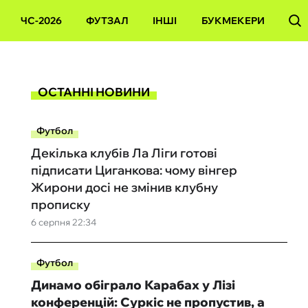
ЧС-2026
ФУТЗАЛ
ІНШІ
БУКМЕКЕРИ
ОСТАННІ НОВИНИ
Футбол
Декілька клубів Ла Ліги готові
підписати Циганкова: чому вінгер
Жирони досі не змінив клубну
прописку
6 серпня 22:34
Футбол
Динамо обіграло Карабах у Лізі
конференцій: Суркіс не пропустив, а