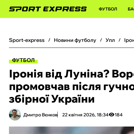
ФУТБОЛ
БА
sport-express
новини футболу
упл
ФУТБОЛ
Іронія від Луніна? Во
промовчав після гучно
збірної України
Дмитро Вєнков
22 квітня 2026, 18:34
184