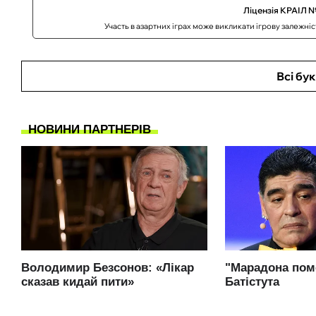
Ліцензія КРАІЛ №
Участь в азартних іграх може викликати ігрову залежні
Всі бу