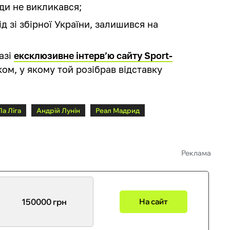
нди не викликався;
ід зі збірної України, залишився на
азі
ексклюзивне інтерв’ю сайту Sport-
ом, у якому той розібрав відставку
Ла Ліга
Андрій Лунін
Реал Мадрид
Реклама
150000 грн
На сайт