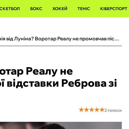
СКЕТБОЛ
БОКС
ХОКЕЙ
ТЕНІС
КІБЕРСПОРТ
Іронія від Луніна? Воротар Реалу не промовчав після гучної відставки Реброва зі збірної України
ротар Реалу не
ї відставки Реброва зі
★
★
★
★
★
★
★
★
★
★
2 голоси