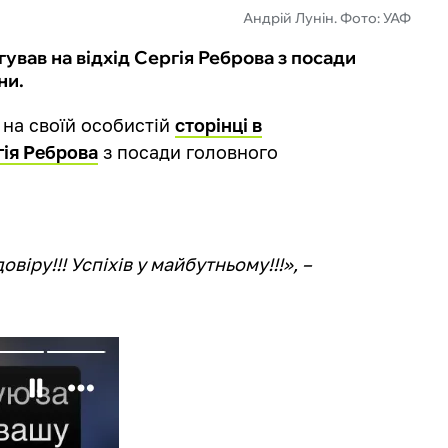
Андрій Лунін. Фото: УАФ
ував на відхід Сергія Реброва з посади
ни.
 на своїй особистій
сторінці в
гія Реброва
з посади головного
віру!!! Успіхів у майбутньому!!!», –