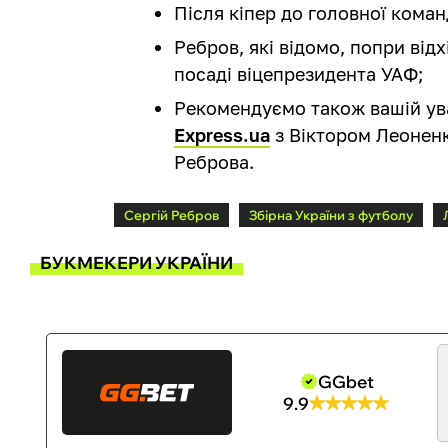
Після кіпер до головної кома
Ребров, які відомо, попри відх
посаді віцепрезидента УАФ;
Рекомендуємо також вашій ув
Express.ua
з Віктором Леоненк
Реброва.
Сергій Ребров
Збірна України з футболу
БУКМЕКЕРИ УКРАЇНИ
GGbet
9.9