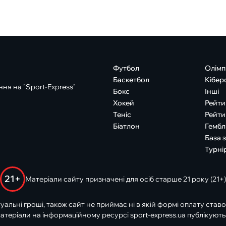
Футбол
Олімп
Баскетбол
Кібер
ня на "Sport-Express"
Бокс
Інші
Хокей
Рейти
Теніс
Рейти
Біатлон
Гембл
База 
Турні
21+
Матеріали сайту призначені для осіб старше 21 року (21+)
туальні гроші, також сайт не приймає ні в якій формі оплату ставо
атеріали на інформаційному ресурсі sport-express.ua публікують