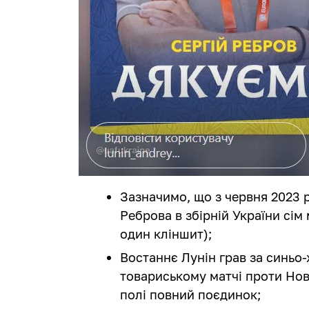
Зазначимо, що з червня 2023 р
Реброва в збірній України сім
один кліншит);
Востаннє Лунін грав за синьо-
товариському матчі проти Нової 
полі повний поєдинок;