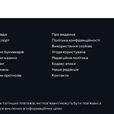
іада
Про видання
спорт
Політика конфіденційності
Використання cookies
нг букмекерів
Угода користувача
нг казино
Редакційна політика
інг
Кодекс етики
знань
Наша редакція
ри прогнозів
Контакти
к та/інших платежів, які пов’язані/можуть бути пов’язані з
ся виключно в інформаційних цілях.