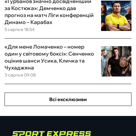
«Гурбанов значно досвідченіший
за Костюка»: Демченко дав
прогноз на матч Ліги конференцій
Динамо – Карабах
5 серпня 18:54
«Для мене Ломаченко – номер
один у світовому боксі»: Сенченко
оцінив шанси Усика, Кличка та
Чухаджяна
3 серпня 09:08
Всі ексклюзиви