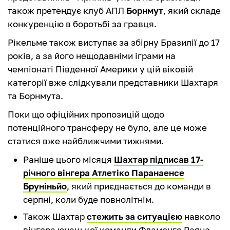
також претендує клуб АПЛ
Борнмут
, який складе
конкуренцію в боротьбі за гравця.
Рікельме також виступає за збірну Бразилії до 17
років, а за його нещодавніми іграми на
чемпіонаті Південної Америки у цій віковій
категорії вже слідкували представники Шахтаря
та Борнмута.
Поки що офіційних пропозицій щодо
потенційного трансферу не було, але це може
статися вже найближчими тижнями.
Раніше цього місяця
Шахтар підписав 17-
річного вінгера Атлетіко Паранаенсе
Бруніньйо
, який приєднається до команди в
серпні, коли буде повнолітнім.
Також Шахтар
стежить за ситуацією
навколо
вінгера юнацької команди Фламенго Раяна