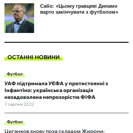
ОСТАННІ НОВИНИ
Футбол
УАФ підтримала УЄФА у протистоянні з
Інфантіно: українська організація
незадоволена непрозорістю ФІФА
7 серпня 22:22
Футбол
Циганков знову поза складом Жирони: