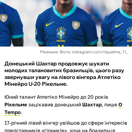
ФУТЗАЛ
ІНШІ
БУКМЕКЕРИ
Рікельме. Фото: instagram.com/riquelme_11_
Донецький Шахтар продовжує шукати
молодих талановитих бразильців, цього разу
звернувши увагу на лівого вінгера Атлетіко
Мінейро U-20 Рікельме.
Юний талант Атлетіко Мінейро до 20 років
Рікельме
зацікавив донецький
Шахтар
, пише
O
Tempo
.
17-річний лівий вінгер увійшов до сфери інтересів
представників «гірників», хоча на бразильця