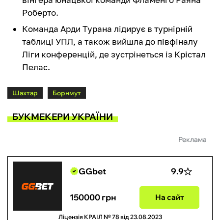
Роберто.
Команда Арди Турана лідирує в турнірній
таблиці УПЛ, а також вийшла до півфіналу
Ліги конференцій, де зустрінеться із Крістал
Пелас.
Шахтар
Борнмут
БУКМЕКЕРИ УКРАЇНИ
Реклама
GGbet
9.9
150000 грн
На сайт
Ліцензія КРАІЛ № 78 від 23.08.2023