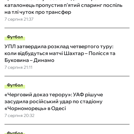
каталонець пропустив п'ятий спаринг поспіль
на тлі чуток про трансфер
7 серпня 21:37
Футбол
УПЛ затвердила розклад четвертого туру:
коли відбудуться матчі Шахтар – Полісся та
Буковина – Динамо
7 серпня 21:11
Футбол
«Черговий доказ терору»: УАФ рішуче
засудила російський удар по стадіону
«Чорноморець» в Одесі
7 серпня 20:32
Футбол