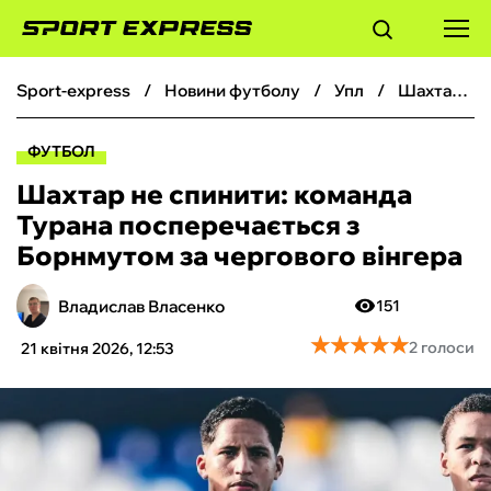
sport-express
новини футболу
упл
Шахтар не спинити: команда Турана посперечається з Борнмутом за чергового вінгера
ФУТБОЛ
ФУТБОЛ
БАСКЕТБОЛ
Шахтар не спинити: команда
Турана посперечається з
БОКС
Борнмутом за чергового вінгера
ХОКЕЙ
Владислав Власенко
151
★
★
★
★
★
★
★
★
★
★
2 голоси
21 квітня 2026, 12:53
ТЕНІС
КІБЕРСПОРТ
ЧС-2026