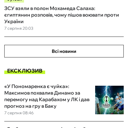
ЗСУ взяли в полон Мохамеда Салаха:
єгиптянин розповів, чому пішов воювати проти
України
7 серпня 20:03
Всі новини
ЕКСКЛЮЗИВ
«У Пономаренка є чуйка»:
Максимов похвалив Динамо за
перемогу над Карабахом у ЛК і дав
прогноз на гру в Баку
7 серпня 08:46