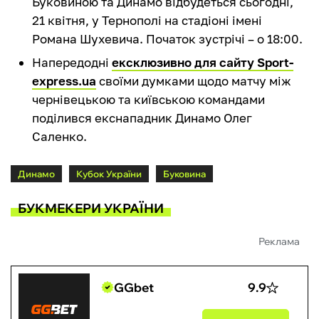
Буковиною та Динамо відбудеться сьогодні,
21 квітня, у Тернополі на стадіоні імені
Романа Шухевича. Початок зустрічі – о 18:00.
Напередодні
ексклюзивно для сайту Sport-
express.ua
своїми думками щодо матчу між
чернівецькою та київською командами
поділився екснападник Динамо Олег
Саленко.
Динамо
Кубок України
Буковина
БУКМЕКЕРИ УКРАЇНИ
Реклама
GGbet
9.9