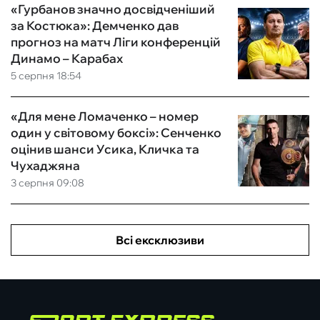
«Гурбанов значно досвідченіший
за Костюка»: Демченко дав
прогноз на матч Ліги конференцій
Динамо – Карабах
5 серпня 18:54
«Для мене Ломаченко – номер
один у світовому боксі»: Сенченко
оцінив шанси Усика, Кличка та
Чухаджяна
3 серпня 09:08
Всі ексклюзиви