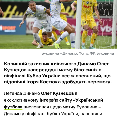
ФУТЗАЛ
ІНШІ
БУКМЕКЕРИ
Буковина – Динамо. Фото: ФК Буковина
Колишній захисник київського Динамо Олег
Кузнєцов напередодні матчу біло-синіх в
півфіналі Кубка України все ж впевнений, що
підопічні Ігоря Костюка здобудуть перемогу.
Легенда Динамо
Олег Кузнєцов
в
ексклюзивному
інтерв'ю сайту «Український
футбол»
висловився щодо матчу Буковина –
Динамо у півфіналі Кубка України, назвавши