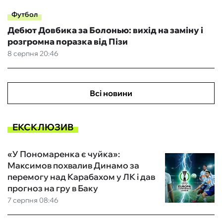
Футбол
Дебют Довбика за Болонью: вихід на заміну і
розгромна поразка від Пізи
8 серпня 20:46
Всі новини
ЕКСКЛЮЗИВ
«У Пономаренка є чуйка»:
Максимов похвалив Динамо за
перемогу над Карабахом у ЛК і дав
прогноз на гру в Баку
7 серпня 08:46