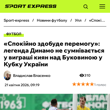
sport-express
новини футболу
упл
«Спокійно здобуде перемогу‎»: легенда Динамо не сумнівається у виграші киян над Буковиною у Кубку України
ФУТБОЛ
ФУТБОЛ
БАСКЕТБОЛ
«Спокійно здобуде перемогу‎»:
легенда Динамо не сумнівається
БОКС
у виграші киян над Буковиною у
Кубку України
ХОКЕЙ
Владислав Власенко
310
ТЕНІС
★
★
★
★
★
★
★
★
★
★
1 голос
21 квітня 2026, 09:19
КІБЕРСПОРТ
ЧС-2026