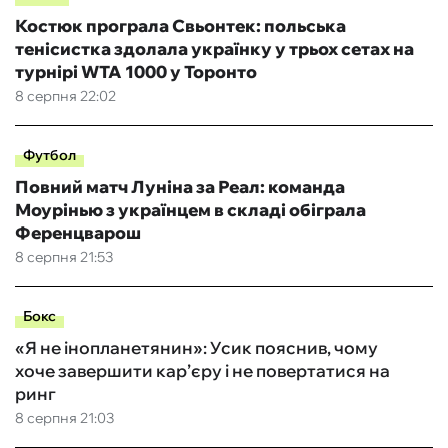
Костюк програла Свьонтек: польська
тенісистка здолала українку у трьох сетах на
турнірі WTA 1000 у Торонто
8 серпня 22:02
Футбол
Повний матч Луніна за Реал: команда
Моурінью з українцем в складі обіграла
Ференцварош
8 серпня 21:53
Бокс
«Я не інопланетянин»: Усик пояснив, чому
хоче завершити кар’єру і не повертатися на
ринг
8 серпня 21:03