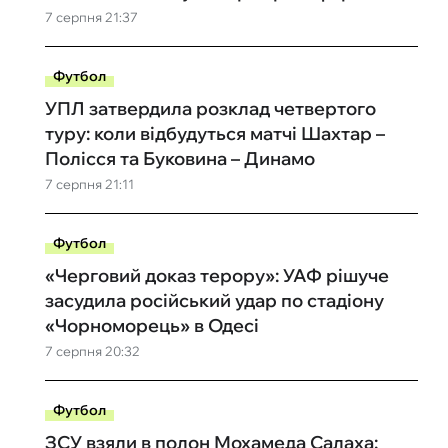
7 серпня 21:37
Футбол
УПЛ затвердила розклад четвертого
туру: коли відбудуться матчі Шахтар –
Полісся та Буковина – Динамо
7 серпня 21:11
Футбол
«Черговий доказ терору»: УАФ рішуче
засудила російський удар по стадіону
«Чорноморець» в Одесі
7 серпня 20:32
Футбол
ЗСУ взяли в полон Мохамеда Салаха: