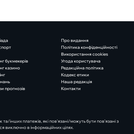
іада
Про видання
спорт
Політика конфіденційності
Використання cookies
нг букмекерів
Угода користувача
нг казино
Редакційна політика
інг
Кодекс етики
знань
Наша редакція
ри прогнозів
Контакти
к та/інших платежів, які пов’язані/можуть бути пов’язані з
ся виключно в інформаційних цілях.