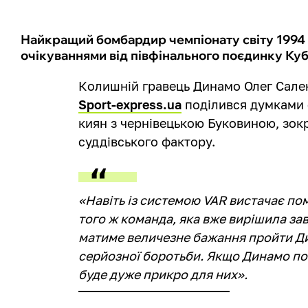
Найкращий бомбардир чемпіонату світу 1994 
очікуваннями від півфінального поєдинку Ку
Колишній гравець Динамо Олег Сал
Sport-express.ua
поділився думками 
киян з чернівецькою Буковиною, зок
суддівського фактору.
«Навіть із системою VAR вистачає по
того ж команда, яка вже вирішила за
матиме величезне бажання пройти Ди
серйозної боротьби. Якщо Динамо пос
буде дуже прикро для них».