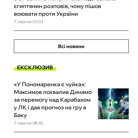
єгиптянин розповів, чому пішов
воювати проти України
7 серпня 20:03
Всі новини
ЕКСКЛЮЗИВ
«У Пономаренка є чуйка»:
Максимов похвалив Динамо
за перемогу над Карабахом
у ЛК і дав прогноз на гру в
Баку
7 серпня 08:46