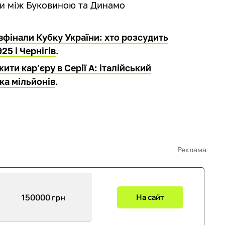
ни між Буковиною та Динамо
вфінали Кубку України: хто розсудить
25 і Чернігів
.
ти кар’єру в Серії А: італійський
ка мільйонів
.
Реклама
150000 грн
На сайт