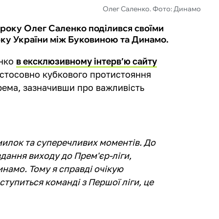
Олег Саленко. Фото: Динамо
року Олег Саленко поділився своїми
бку України між Буковиною та Динамо.
енко
в ексклюзивному інтерв’ю сайту
стосовно кубкового протистояння
рема, зазначивши про важливість
милок та суперечливих моментів. До
вдання виходу до Прем'єр-ліги,
намо. Тому я справді очікую
тупиться команді з Першої ліги, це