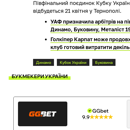
Півфінальний поєдинок Кубку Украї
відбудеться 21 квітня у Тернополі.
УАФ призначила арбітрів на пі
Динамо, Буковину, Металіст 19
Голкіпер Карпат може продовжи
клуб готовий витратити декіль
Динамо
Кубок України
Буковина
БУКМЕКЕРИ УКРАЇНИ
GGbet
9.9