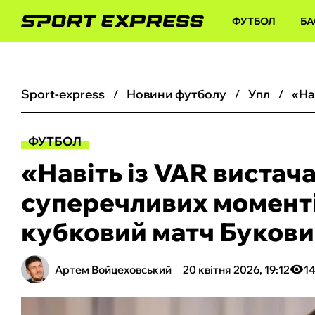
ФУТБОЛ
БА
sport-express
новини футболу
упл
ФУТБОЛ
«Навіть із VAR вистач
суперечливих моменті
кубковий матч Букови
Артем Войцеховський
20 квітня 2026, 19:12
1