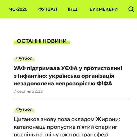
ЧС-2026
ФУТЗАЛ
ІНШІ
БУКМЕКЕРИ
ОСТАННІ НОВИНИ
Футбол
УАФ підтримала УЄФА у протистоянні
з Інфантіно: українська організація
незадоволена непрозорістю ФІФА
7 серпня 22:22
Футбол
Циганков знову поза складом Жирони:
каталонець пропустив п'ятий спаринг
поспіль на тлі чуток про трансфер