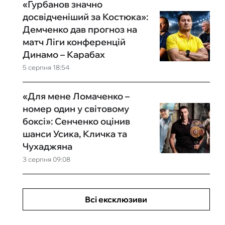
«Гурбанов значно
досвідченіший за Костюка»:
Демченко дав прогноз на
матч Ліги конференцій
Динамо – Карабах
5 серпня 18:54
«Для мене Ломаченко –
номер один у світовому
боксі»: Сенченко оцінив
шанси Усика, Кличка та
Чухаджяна
3 серпня 09:08
Всі ексклюзиви