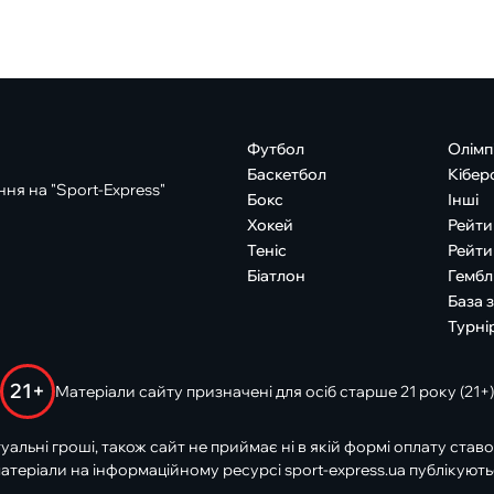
Футбол
Олімп
Баскетбол
Кібер
ня на "Sport-Express"
Бокс
Інші
Хокей
Рейти
Теніс
Рейти
Біатлон
Гембл
База 
Турні
21+
Матеріали сайту призначені для осіб старше 21 року (21+)
туальні гроші, також сайт не приймає ні в якій формі оплату ставо
атеріали на інформаційному ресурсі sport-express.ua публікують