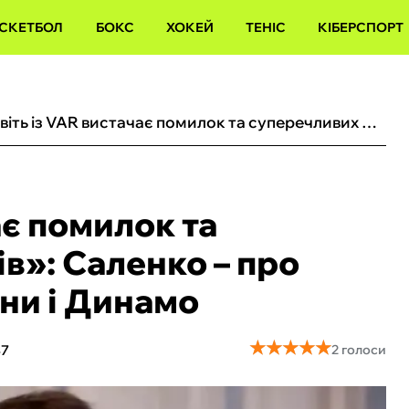
СКЕТБОЛ
БОКС
ХОКЕЙ
ТЕНІС
КІБЕРСПОРТ
«Навіть із VAR вистачає помилок та суперечливих моментів»: Саленко – про кубковий матч Буковини і Динамо
ає помилок та
в»: Саленко – про
ни і Динамо
★
★
★
★
★
★
★
★
★
★
47
2 голоси