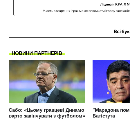
Ліцензія КРАІЛ №
Участь в азартних іграх може викликати ігрову залежні
Всі бу