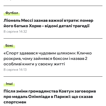
Футбол
Ліонель Мессі зазнав важкої втрати: помер
його батько Хорхе – відомі деталі трагедії
8 серпня 14:32
Бокс
«Спорт здавався чудовим шляхом»: Кличко
розкрив, чому зайнявся боксом і назвав 2
особливі книги у своєму житті
8 серпня 14:13
Інші
Після зміни громадянства Ковтун заговорив
про медаль Олімпіади в Парижі: що сказав
спортсмен