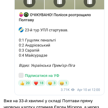
Вже на 33-й хвилині у складі Полтави пряму
червону картку отримав Євген Місюра, а через