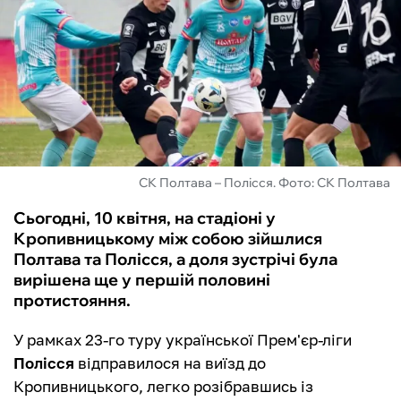
ФУТЗАЛ
ІНШІ
БУКМЕКЕРИ
СК Полтава – Полісся. Фото: СК Полтава
Сьогодні, 10 квітня, на стадіоні у
Кропивницькому між собою зійшлися
Полтава та Полісся, а доля зустрічі була
вирішена ще у першій половині
протистояння.
У рамках 23-го туру української Прем'єр-ліги
Полісся
відправилося на виїзд до
Кропивницького, легко розібравшись із