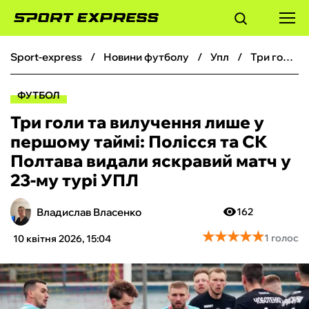
sport-express
новини футболу
упл
Три голи та вилучення лише у першому таймі: Полісся та СК Полтава видали яскравий матч у 23-му турі УПЛ
ФУТБОЛ
ФУТБОЛ
БАСКЕТБОЛ
Три голи та вилучення лише у
першому таймі: Полісся та СК
БОКС
Полтава видали яскравий матч у
23-му турі УПЛ
ХОКЕЙ
Владислав Власенко
162
ТЕНІС
★
★
★
★
★
★
★
★
★
★
1 голос
10 квітня 2026, 15:04
КІБЕРСПОРТ
ЧС-2026