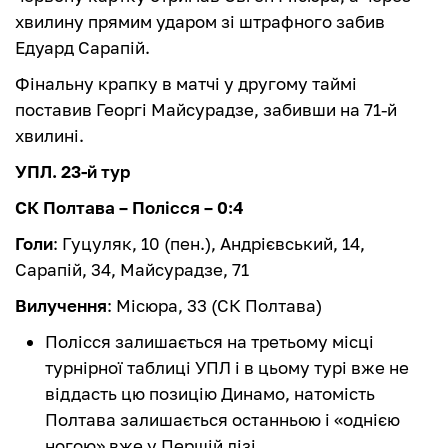
хвилину прямим ударом зі штрафного забив
Едуард Сарапій.
Фінальну крапку в матчі у другому таймі
поставив Георгі Майсурадзе, забивши на 71-й
хвилині.
УПЛ. 23-й тур
СК Полтава – Полісся – 0:4
Голи
: Гуцуляк, 10 (пен.), Андрієвський, 14,
Сарапій, 34, Майсурадзе, 71
Вилучення
: Місюра, 33 (СК Полтава)
Полісся залишається на третьому місці
турнірної таблиці УПЛ і в цьому турі вже не
віддасть цю позицію Динамо, натомість
Полтава залишається останньою і «однією
ногою» вже у Першій лізі.