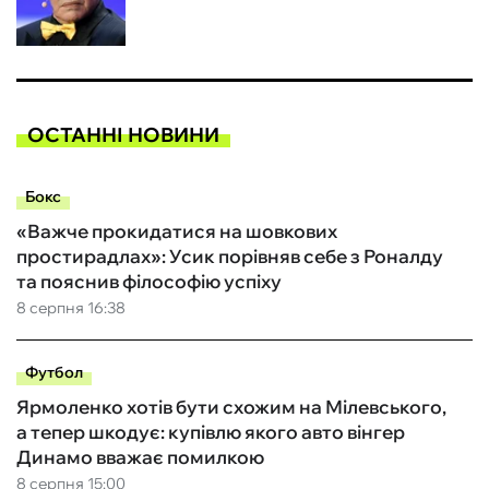
ОСТАННІ НОВИНИ
Бокс
«Важче прокидатися на шовкових
простирадлах»: Усик порівняв себе з Роналду
та пояснив філософію успіху
8 серпня 16:38
Футбол
Ярмоленко хотів бути схожим на Мілевського,
а тепер шкодує: купівлю якого авто вінгер
Динамо вважає помилкою
8 серпня 15:00