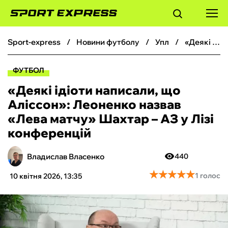
sport-express
новини футболу
упл
«Деякі ідіоти написали, що Аліссон‎»: Леоненко назвав «‎Лева матчу» Шахтар – АЗ у Лізі конференцій
ФУТБОЛ
ФУТБОЛ
БАСКЕТБОЛ
«Деякі ідіоти написали, що
Аліссон‎»: Леоненко назвав
БОКС
«‎Лева матчу» Шахтар – АЗ у Лізі
конференцій
ХОКЕЙ
Владислав Власенко
440
ТЕНІС
★
★
★
★
★
★
★
★
★
★
1 голос
10 квітня 2026, 13:35
КІБЕРСПОРТ
ЧС-2026