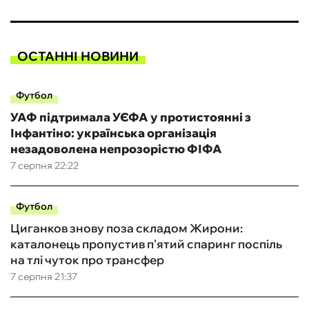
ОСТАННІ НОВИНИ
Футбол
УАФ підтримала УЄФА у протистоянні з
Інфантіно: українська організація
незадоволена непрозорістю ФІФА
7 серпня 22:22
Футбол
Циганков знову поза складом Жирони:
каталонець пропустив п'ятий спаринг поспіль
на тлі чуток про трансфер
7 серпня 21:37