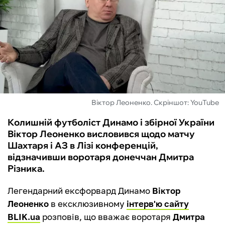
ФУТЗАЛ
ІНШІ
БУКМЕКЕРИ
Віктор Леоненко. Скріншот: YouTube
Колишній футболіст Динамо і збірної України
Віктор Леоненко висловився щодо матчу
Шахтаря і АЗ в Лізі конференцій,
відзначивши воротаря донеччан Дмитра
Різника.
Легендарний ексфорвард Динамо
Віктор
Леоненко
в ексклюзивному
інтерв'ю сайту
BLIK.ua
розповів, що вважає воротаря
Дмитра