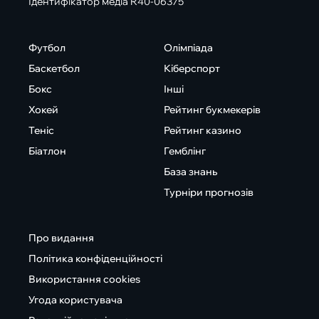
Ідентифікатор медіа R40-06375
Футбол
Олімпіада
Баскетбол
Кіберспорт
Бокс
Інші
Хокей
Рейтинг букмекерів
Теніс
Рейтинг казино
Біатлон
Гемблінг
База знань
Турніри прогнозів
Про видання
Політика конфіденційності
Використання cookies
Угода користувача