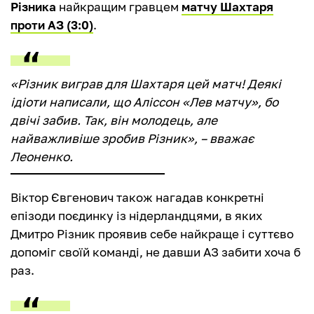
Різника
найкращим гравцем
матчу Шахтаря
проти АЗ (3:0)
.
«Різник виграв для Шахтаря цей матч! Деякі
ідіоти написали, що Аліссон «Лев матчу», бо
двічі забив. Так, він молодець, але
найважливіше зробив Різник», – вважає
Леоненко.
Віктор Євгенович також нагадав конкретні
епізоди поєдинку із нідерландцями, в яких
Дмитро Різник проявив себе найкраще і суттєво
допоміг своїй команді, не давши АЗ забити хоча б
раз.