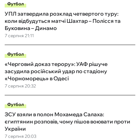
Футбол
УПЛ затвердила розклад четвертого туру:
коли відбудуться матчі Шахтар – Полісся та
Буковина – Динамо
7 серпня 21:11
Футбол
«Черговий доказ терору»: УАФ рішуче
засудила російський удар по стадіону
«Чорноморець» в Одесі
7 серпня 20:32
Футбол
ЗСУ взяли в полон Мохамеда Салаха:
єгиптянин розповів, чому пішов воювати проти
України
7 серпня 20:03