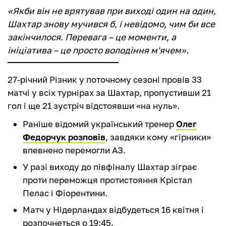
«Якби він не врятував при виході один на один,
Шахтар знову мучився б, і невідомо, чим би все
закінчилося. Перевага – це моменти, а
ініціатива – це просто володіння м'ячем».
27-річний Різник у поточному сезоні провів 33
матчі у всіх турнірах за Шахтар, пропустивши 21
гол і ще 21 зустріч відстоявши «на нуль».
Раніше відомий український тренер
Олег
Федорчук розповів
, завдяки кому «гірники»
впевнено перемогли АЗ.
У разі виходу до півфіналу Шахтар зіграє
проти переможця протистояння Крістал
Пелас і Фіорентини.
Матч у Нідерландах відбудеться 16 квітня і
розпочнеться о 19:45.