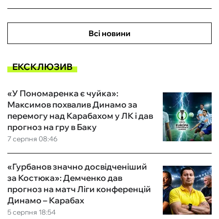
Всі новини
ЕКСКЛЮЗИВ
«У Пономаренка є чуйка»:
Максимов похвалив Динамо за
перемогу над Карабахом у ЛК і дав
прогноз на гру в Баку
7 серпня 08:46
«Гурбанов значно досвідченіший
за Костюка»: Демченко дав
прогноз на матч Ліги конференцій
Динамо – Карабах
5 серпня 18:54