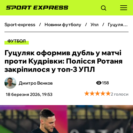
sport-express
новини футболу
упл
Гуцуляк оформив дубль у матчі проти Кудрівки: Полісся Ротаня закріпилося у топ-3 УПЛ
ФУТБОЛ
ФУТБОЛ
БАСКЕТБОЛ
Гуцуляк оформив дубль у матчі
проти Кудрівки: Полісся Ротаня
БОКС
закріпилося у топ-3 УПЛ
ХОКЕЙ
Дмитро Вєнков
158
★
★
★
★
★
★
★
★
★
★
2 голоси
18 березня 2026, 19:53
ТЕНІС
КІБЕРСПОРТ
ЧС-2026