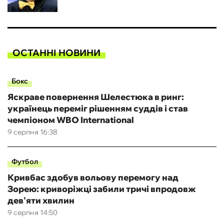
ОСТАННІ НОВИНИ
Бокс
Яскраве повернення Шелестюка в ринг:
українець переміг рішенням суддів і став
чемпіоном WBO International
9 серпня 16:38
Футбол
Кривбас здобув вольову перемогу над
Зорею: криворіжці забили тричі впродовж
дев'яти хвилин
9 серпня 14:50