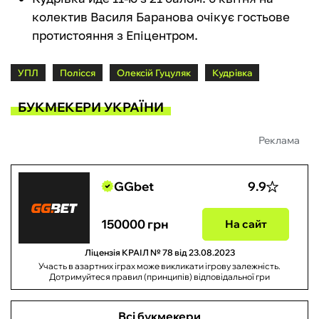
колектив Василя Баранова очікує гостьове
протистояння з Епіцентром.
УПЛ
Полісся
Олексій Гуцуляк
Кудрівка
БУКМЕКЕРИ УКРАЇНИ
Реклама
GGbet
9.9
150000 грн
На сайт
Ліцензія КРАІЛ № 78 від 23.08.2023
Участь в азартних іграх може викликати ігрову залежність.
Дотримуйтеся правил (принципів) відповідальної гри
Всі букмекери