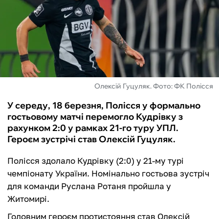
ФУТЗАЛ
ІНШІ
БУКМЕКЕРИ
Олексій Гуцуляк. Фото: ФК Полісся
У середу, 18 березня, Полісся у формально
гостьовому матчі перемогло Кудрівку з
рахунком 2:0 у рамках 21-го туру УПЛ.
Героєм зустрічі став Олексій Гуцуляк.
Полісся здолало Кудрівку (2:0) у 21-му турі
чемпіонату України. Номінально гостьова зустріч
для команди Руслана Ротаня пройшла у
Житомирі.
Головним героєм протистояння став Олексій