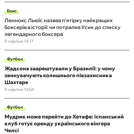
Бокс
Леннокс Льюїс назвав п'ятірку найкращих
боксерів в історії: чи потрапив Усик до списку
легендарного боксера
9 серпня 14:17
Футбол
Жадсона заарештували у Бразилії: у чому
звинувачують колишнього півзахисника
Шахтаря
9 серпня 13:54
Футбол
Мудрик може перейти до Хетафе: іспанський
клуб готує оренду українського вінгера
Челсі