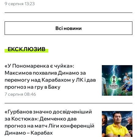
9 серпня 13:23
Всі новини
ЕКСКЛЮЗИВ
«У Пономаренка є чуйка»:
Максимов похвалив Динамо за
перемогу над Карабахом у ЛК і дав
прогноз на гру в Баку
7 серпня 08:46
«Гурбанов значно досвідченіший
за Костюка»: Демченко дав
прогноз на матч Ліги конференцій
Динамо – Карабах