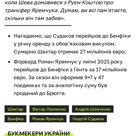
коли Шева домовився з Руєм Коштою про
трансфер Яремчука. Думаю, ви всі пам'ятаєте,
скільки він там забив».
Нагадаємо, що Судаков перейшов до Бенфіки
у річну оренду з обов’язковим викупом.
Сумарно Шахтар отримає 27 мільйонів євро;
Форвард Роман Яремчук у липні 2021 року
перейшов до Бенфіки з Гента за 17 мільйонів
євро. За сезон він оформив 9+7 у 47
поєдинках та за аналогічну суму був
проданий до Брюгге.
Шахтар
Віктор Леоненко
Андрій Шевченко
Бенфіка
Роман Яремчук
Георгій Судаков
БУКМЕКЕРИ УКРАЇНИ