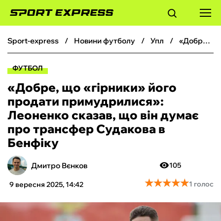
sport-express
новини футболу
упл
«Добре, що «гірники» його продати примудрилися»: Леоненко сказав, що він думає про трансфер Судакова в Бенфіку
ФУТБОЛ
ФУТБОЛ
БАСКЕТБОЛ
«Добре, що «гірники» його
продати примудрилися»:
БОКС
Леоненко сказав, що він думає
про трансфер Судакова в
ХОКЕЙ
Бенфіку
ТЕНІС
Дмитро Вєнков
105
★
★
★
★
★
★
★
★
★
★
1 голос
9 вересня 2025, 14:42
КІБЕРСПОРТ
ЧС-2026