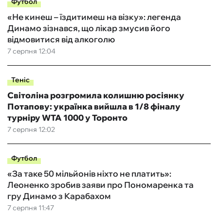
Футбол
«Не кинеш – їздитимеш на візку»: легенда
Динамо зізнався, що лікар змусив його
відмовитися від алкоголю
7 серпня 12:04
Теніс
Світоліна розгромила колишню росіянку
Потапову: українка вийшла в 1/8 фіналу
турніру WTA 1000 у Торонто
7 серпня 12:02
Футбол
«За таке 50 мільйонів ніхто не платить»:
Леоненко зробив заяви про Пономаренка та
гру Динамо з Карабахом
7 серпня 11:47