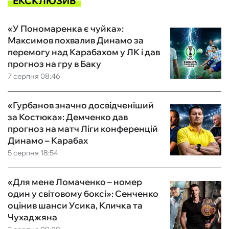
ЕКСКЛЮЗИВ
«У Пономаренка є чуйка»:
Максимов похвалив Динамо за
перемогу над Карабахом у ЛК і дав
прогноз на гру в Баку
7 серпня 08:46
«Гурбанов значно досвідченіший
за Костюка»: Демченко дав
прогноз на матч Ліги конференцій
Динамо – Карабах
5 серпня 18:54
«Для мене Ломаченко – номер
один у світовому боксі»: Сенченко
оцінив шанси Усика, Кличка та
Чухаджяна