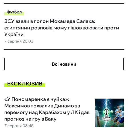
Футбол
ЗСУ взяли в полон Мохамеда Салаха:
єгиптянин розповів, чому пішов воювати проти
України
7 серпня 20:03
Всі новини
ЕКСКЛЮЗИВ
«У Пономаренка є чуйка»:
Максимов похвалив Динамо за
перемогу над Карабахом у ЛК і дав
прогноз на гру в Баку
7 серпня 08:46