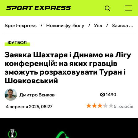
sport-express
новини футболу
упл
Заявка Шахтаря і Динамо на Лігу конференцій: на яких гравців зможуть розраховувати Туран і Шовковський
ФУТБОЛ
ФУТБОЛ
БАСКЕТБОЛ
Заявка Шахтаря і Динамо на Лігу
конференцій: на яких гравців
БОКС
зможуть розраховувати Туран і
Шовковський
ХОКЕЙ
Дмитро Вєнков
1490
ТЕНІС
★
★
★
★
★
★
★
★
★
★
6 голосів
4 вересня 2025, 08:27
КІБЕРСПОРТ
ЧС-2026