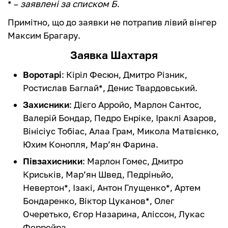
* –
заявлені за списком Б
.
Примітно, що до заявки не потрапив лівий вінгер
Максим Брагару.
Заявка Шахтаря
Воротарі
: Кіріл Фесюн, Дмитро Різник,
Ростислав Баглай*, Денис Твардовський.
Захисники
: Дієго Арройо, Марлон Сантос,
Валерій Бондар, Педро Енріке, Іраклі Азаров,
Вінісіус Тобіас, Алаа Грам, Микола Матвієнко,
Юхим Конопля, Мар’ян Фарина.
Півзахисники
: Марлон Гомес, Дмитро
Криськів, Мар’ян Швед, Педріньйо,
Невертон*, Ізакі, Антон Глущенко*, Артем
Бондаренко, Віктор Цуканов*, Олег
Очеретько, Єгор Назарина, Аліссон, Лукас
Феррейра.