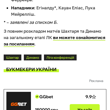
Нападники
: Егіналду*, Кауан Еліас, Лука
Мейрелліш.
* –
заявлені за списком Б
.
З повним розкладом матчів Шахтаря та Динамо
на загальному етапі ЛК
ви можете ознайомитися
за посиланням
.
Шахтар
Динамо
Ліга конференцій
БУКМЕКЕРИ УКРАЇНИ
Реклама
GGbet
9.9
150000 грн
На сайт