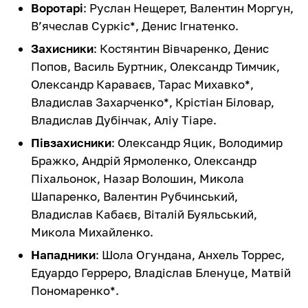
Воротарі
: Руслан Нещерет, Валентин Моргун,
В’ячеслав Суркіс*, Денис Ігнатенко.
Захисники
: Костянтин Вівчаренко, Денис
Попов, Василь Буртник, Олександр Тимчик,
Олександр Караваєв, Тарас Михавко*,
Владислав Захарченко*, Крістіан Біловар,
Владислав Дубінчак, Аліу Тіаре.
Півзахисники
: Олександр Яцик, Володимир
Бражко, Андрій Ярмоленко, Олександр
Піхальонок, Назар Волошин, Микола
Шапаренко, Валентин Рубчинський,
Владислав Кабаєв, Віталій Буяльський,
Микола Михайленко.
Нападники
: Шола Огундана, Анхель Торрес,
Едуардо Герреро, Владіслав Бленуце, Матвій
Пономаренко*.