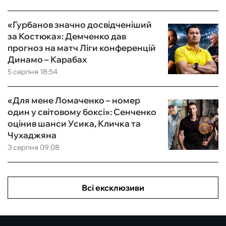
«Гурбанов значно досвідченіший
за Костюка»: Демченко дав
прогноз на матч Ліги конференцій
Динамо – Карабах
5 серпня 18:54
«Для мене Ломаченко – номер
один у світовому боксі»: Сенченко
оцінив шанси Усика, Кличка та
Чухаджяна
3 серпня 09:08
Всі ексклюзиви