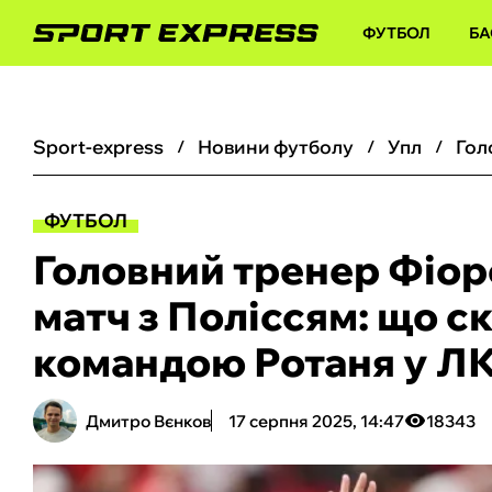
ФУТБОЛ
БА
sport-express
новини футболу
упл
ФУТБОЛ
Головний тренер Фіор
матч з Поліссям: що ск
командою Ротаня у Л
Дмитро Вєнков
17 серпня 2025, 14:47
18343