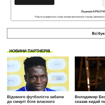
Ліцензія КРАІЛ №
Участь в азартних іграх може викликати ігрову залежні
Всі бу