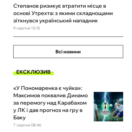
Степанов ризикує втратити місце в
основі Утрехта: з якими складнощами
зіткнувся український нападник
9 серпня 13:15
Всі новини
ЕКСКЛЮЗИВ
«У Пономаренка є чуйка»:
Максимов похвалив Динамо
за перемогу над Карабахом
у ЛК і дав прогноз на гру в
Баку
7 серпня 08:46