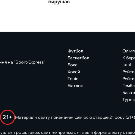
Футбол
Олімп
Баскетбол
Кібер
ня на "Sport-Express"
Бокс
Інші
Хокей
Рейти
Теніс
Рейти
Біатлон
Гембл
База 
Турні
21+
Матеріали сайту призначені для осіб старше 21 року (21+)
туальні гроші, також сайт не приймає ні в якій формі оплату ставо