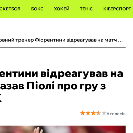
СКЕТБОЛ
БОКС
ХОКЕЙ
ТЕНІС
КІБЕРСПОРТ
Головний тренер Фіорентини відреагував на матч з Поліссям: що сказав Піолі про гру з командою Ротаня у ЛК
ентини відреагував на
азав Піолі про гру з
К
★
★
★
★
★
★
★
★
★
★
6 голосів