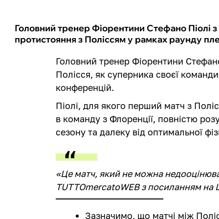
Головний тренер Фіорентини Стефано Піолі з 
протистояння з Поліссям у рамках раунду пле
Головний тренер Фіорентини Стефано
Полісся, як суперника своєї команди
конференцій.
Піолі, для якого перший матч з Пол
в команду з Флоренції, повністю роз
сезону та далеку від оптимальної фі
«Це матч, який не можна недооцінюва
TUTTOmercatoWEB з посиланням на La 
Зазначимо, що матчі між Полі