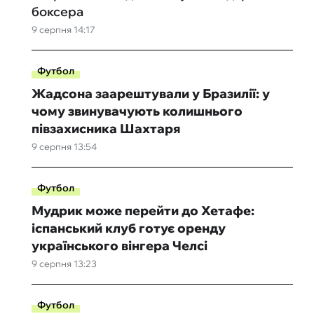
боксера
9 серпня 14:17
Футбол
Жадсона заарештували у Бразилії: у
чому звинувачують колишнього
півзахисника Шахтаря
9 серпня 13:54
Футбол
Мудрик може перейти до Хетафе:
іспанський клуб готує оренду
українського вінгера Челсі
9 серпня 13:23
Футбол