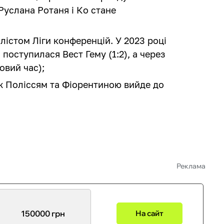
Руслана Ротаня і Ко стане
лістом Ліги конференцій. У 2023 році
поступилася Вест Гему (1:2), а через
ковий час);
 Поліссям та Фіорентиною вийде до
Реклама
150000 грн
На сайт