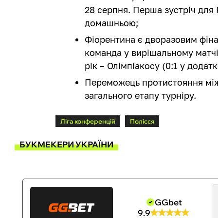
28 серпня. Перша зустріч для 
домашньою;
Фіорентина є дворазовим фіна
команда у вирішальному матчі 
рік – Олімпіакосу (0:1 у додат
Переможець протистояння між
загального етапу турніру.
Ліга конференцій
Полісся
БУКМЕКЕРИ УКРАЇНИ
GGbet
9.9