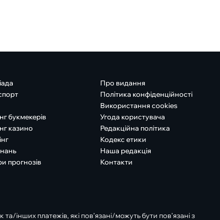
іада
Про видання
спорт
Політика конфіденційності
Використання cookies
нг букмекерів
Угода користувача
нг казино
Редакційна політика
інг
Кодекс етики
знань
Наша редакція
ри прогнозів
Контакти
к та/інших платежів, які пов’язані/можуть бути пов’язані з