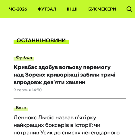
ЧС-2026
ФУТЗАЛ
ІНШІ
БУКМЕКЕРИ
ОСТАННІ НОВИНИ
Футбол
Кривбас здобув вольову перемогу
над Зорею: криворіжці забили тричі
впродовж дев'яти хвилин
9 серпня 14:50
Бокс
Леннокс Льюїс назвав п'ятірку
найкращих боксерів в історії: чи
потрапив Усик до списку легендарного