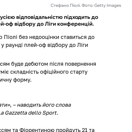
Стефано Піолі. Фото: Getty Images
усією відповідальністю підходить до
й-оф відбору до Ліги конференцій.
 Піолі без недооцінки ставиться до
 у раунді плей-оф відбору до Ліги
іссям буде дебютом після повернення
уміє складність офіційного старту
зичну форму.
ти», – наводить його слова
Gazzetta dello Sport.
ссям та Фіорентиною пройдуть 21 та