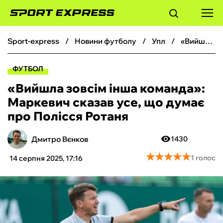
sport-express
новини футболу
упл
«Вийшла зовсім інша команда»: Маркевич сказав усе, що думає про Полісся Ротаня
ФУТБОЛ
ФУТБОЛ
БАСКЕТБОЛ
«Вийшла зовсім інша команда»:
Маркевич сказав усе, що думає
БОКС
про Полісся Ротаня
ХОКЕЙ
Дмитро Вєнков
1430
★
★
★
★
★
★
★
★
★
★
1 голос
14 серпня 2025, 17:16
ТЕНІС
КІБЕРСПОРТ
ЧС-2026