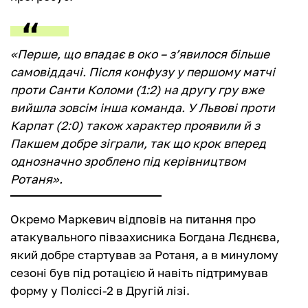
«Перше, що впадає в око – з’явилося більше
самовіддачі. Після конфузу у першому матчі
проти Санти Коломи (1:2) на другу гру вже
вийшла зовсім інша команда. У Львові проти
Карпат (2:0) також характер проявили й з
Пакшем добре зіграли, так що крок вперед
однозначно зроблено під керівництвом
Ротаня».
Окремо Маркевич відповів на питання про
атакувального півзахисника Богдана Лєднєва,
який добре стартував за Ротаня, а в минулому
сезоні був під ротацією й навіть підтримував
форму у Поліссі-2 в Другій лізі.