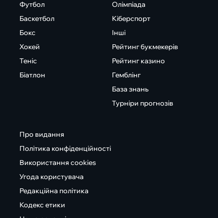
Футбол
Олімпіада
Баскетбол
Кіберспорт
Бокс
Інші
Хокей
Рейтинг букмекерів
Теніс
Рейтинг казино
Біатлон
Гемблінг
База знань
Турніри прогнозів
Про видання
Політика конфіденційності
Використання cookies
Угода користувача
Редакційна політика
Кодекс етики