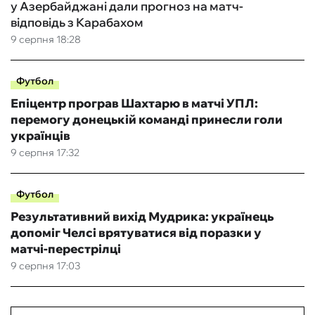
у Азербайджані дали прогноз на матч-
відповідь з Карабахом
9 серпня 18:28
Футбол
Епіцентр програв Шахтарю в матчі УПЛ:
перемогу донецькій команді принесли голи
українців
9 серпня 17:32
Футбол
Результативний вихід Мудрика: українець
допоміг Челсі врятуватися від поразки у
матчі-перестрілці
9 серпня 17:03