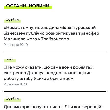
ОСТАННІ НОВИНИ
Футбол
«Немає темпу, немає динаміки»: турецький
бізнесмен публічно розкритикував трансфер
Малиновського у Трабзонспор
9 серпня 19:10
Бокс
«Не можу сказати, що саме вони роблять»:
екстренер Джошуа неоднозначно оцінив
роботу штабу Усика з британцем
9 серпня 18:50
Футбол
Динамо прогнозують виліт з Ліги конференцій: