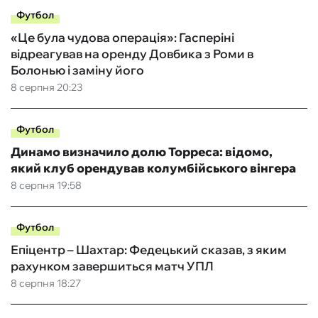
Футбол
«Це була чудова операція»: Гасперіні
відреагував на оренду Довбика з Роми в
Болонью і заміну його
8 серпня 20:23
Футбол
Динамо визначило долю Торреса: відомо,
який клуб орендував колумбійського вінгера
8 серпня 19:58
Футбол
Епіцентр – Шахтар: Федецький сказав, з яким
рахунком завершиться матч УПЛ
8 серпня 18:27