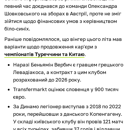
певний час доєднався до команди Олександра
Шовковського на зборах в Австрії, проте не зміг
зійтися щодо фінансових умов з керівництвом
біло-синіх.
Раніше повідомлялося, що вінгер цього літа мав
варіанти щодо продовження кар'єри з
чемпіонатів Туреччини та Китаю
.
Наразі Беньямін Вербич є гравцем грецького
Левадіакоса, а контракт з цим клубом
розрахований до 2026 року.
Transfermarkt оцінює словенця у 900 тисяч
євро.
За Динамо легіонер виступав з 2018 по 2022
роки, перейшовши з данського Копенгагену.
У складі київського клубу він провів 121 матч
у всіх турнірах, забивши 37 голів і віддавши