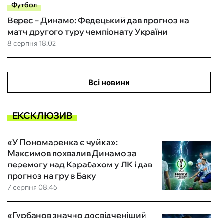
Футбол
Верес – Динамо: Федецький дав прогноз на
матч другого туру чемпіонату України
8 серпня 18:02
Всі новини
ЕКСКЛЮЗИВ
«У Пономаренка є чуйка»:
Максимов похвалив Динамо за
перемогу над Карабахом у ЛК і дав
прогноз на гру в Баку
7 серпня 08:46
«Гурбанов значно досвідченіший