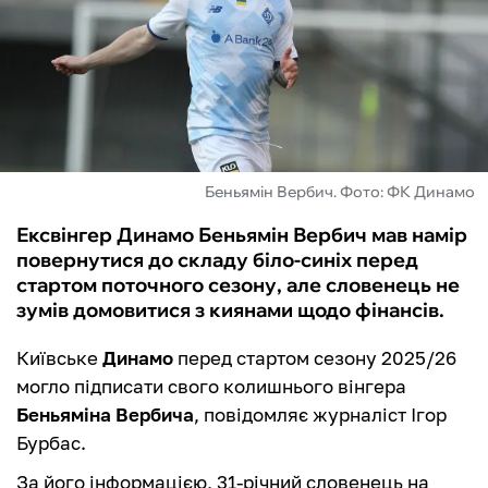
ФУТЗАЛ
ІНШІ
БУКМЕКЕРИ
Беньямін Вербич. Фото: ФК Динамо
Ексвінгер Динамо Беньямін Вербич мав намір
повернутися до складу біло-синіх перед
стартом поточного сезону, але словенець не
зумів домовитися з киянами щодо фінансів.
Київське
Динамо
перед стартом сезону 2025/26
могло підписати свого колишнього вінгера
Беньяміна Вербича
, повідомляє журналіст Ігор
Бурбас.
За його інформацією, 31-річний словенець на