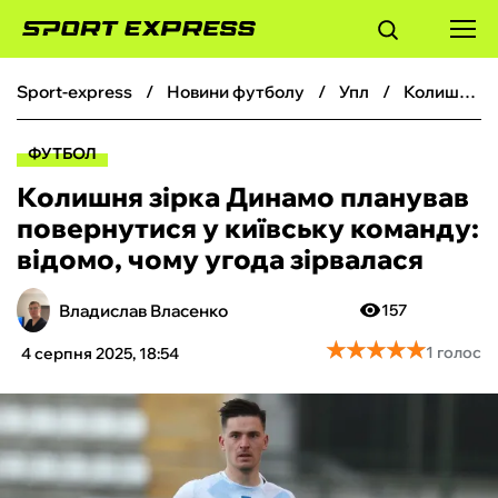
sport-express
новини футболу
упл
Колишня зірка Динамо планував повернутися у київську команду: відомо, чому угода зірвалася
ФУТБОЛ
ФУТБОЛ
БАСКЕТБОЛ
Колишня зірка Динамо планував
повернутися у київську команду:
БОКС
відомо, чому угода зірвалася
ХОКЕЙ
Владислав Власенко
157
★
★
★
★
★
★
★
★
★
★
1 голос
4 серпня 2025, 18:54
ТЕНІС
КІБЕРСПОРТ
ЧС-2026