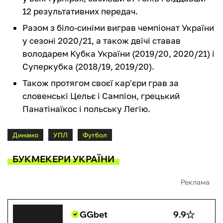
12 результативних передач.
Разом з біло-синіми виграв чемпіонат України
у сезоні 2020/21, а також двічі ставав
володарем Кубка України (2019/20, 2020/21) і
Суперкубка (2018/19, 2019/20).
Також протягом своєї кар'єри грав за
словенські Цельє і Сампіон, грецький
Панатінаїкос і польську Легію.
Динамо
УПЛ
Футбол
БУКМЕКЕРИ УКРАЇНИ
Реклама
GGbet
9.9