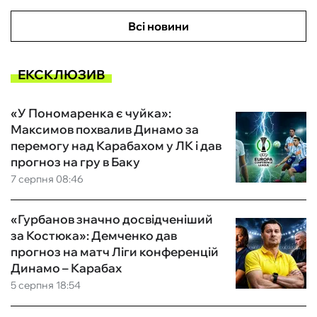
Всі новини
ЕКСКЛЮЗИВ
«У Пономаренка є чуйка»:
Максимов похвалив Динамо за
перемогу над Карабахом у ЛК і дав
прогноз на гру в Баку
7 серпня 08:46
«Гурбанов значно досвідченіший
за Костюка»: Демченко дав
прогноз на матч Ліги конференцій
Динамо – Карабах
5 серпня 18:54