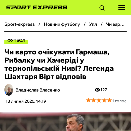
sport-express
новини футболу
упл
Чи варто очікувати Гармаша, Рибалку чи Хачеріді у тернопільській Ниві? Легенда Шахтаря Вірт відповів
ФУТБОЛ
ФУТБОЛ
БАСКЕТБОЛ
Чи варто очікувати Гармаша,
Рибалку чи Хачеріді у
БОКС
тернопільській Ниві? Легенда
Шахтаря Вірт відповів
ХОКЕЙ
Владислав Власенко
127
ТЕНІС
★
★
★
★
★
★
★
★
★
★
1 голос
13 липня 2025, 14:19
КІБЕРСПОРТ
ЧС-2026