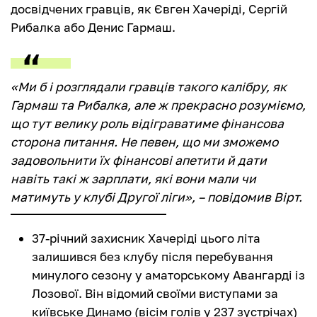
досвідчених гравців, як Євген Хачеріді, Сергій
Рибалка або Денис Гармаш.
«Ми б і розглядали гравців такого калібру, як
Гармаш та Рибалка, але ж прекрасно розуміємо,
що тут велику роль відіграватиме фінансова
сторона питання. Не певен, що ми зможемо
задовольнити їх фінансові апетити й дати
навіть такі ж зарплати, які вони мали чи
матимуть у клубі Другої ліги», – повідомив Вірт.
37-річний захисник Хачеріді цього літа
залишився без клубу після перебування
минулого сезону у аматорському Авангарді із
Лозової. Він відомий своїми виступами за
київське Динамо (вісім голів у 237 зустрічах)