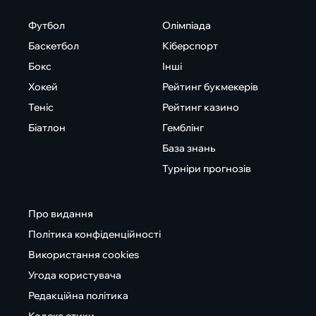
Футбол
Олімпіада
Баскетбол
Кіберспорт
Бокс
Інші
Хокей
Рейтинг букмекерів
Теніс
Рейтинг казино
Біатлон
Гемблінг
База знань
Турніри прогнозів
Про видання
Політика конфіденційності
Використання cookies
Угода користувача
Редакційна політика