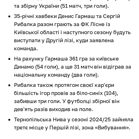
та збірну України (51 матч, три голи).
35-річні хавбеки Денис Гармаш та Сергій
Рибалка разом грають за ФК Лісне із
Київської області і наступного сезону будуть
виступати у Другій лізі, куди заявлена
команда.
На рахунку Гармаша 361 гра за київське
Динамо (54 голи), а ще 31 матч він відіграв за
національну команду (два голи).
Рибалка також протягом своєї кар'єри
більшість ігор провів за біло-синіх (104),
забивши три голи. У футболці збірної він
дев'ять разів виходив на поле.
Тернопільська Нива у сезоні 2024/25 зайняла
третє місце у Першій лізі, зона «Вибування».