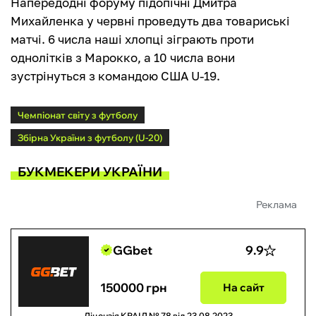
Напередодні форуму підопічні Дмитра
Михайленка у червні проведуть два товариські
матчі. 6 числа наші хлопці зіграють проти
однолітків з Марокко, а 10 числа вони
зустрінуться з командою США U-19.
Чемпіонат світу з футболу
Збірна України з футболу (U-20)
БУКМЕКЕРИ УКРАЇНИ
Реклама
GGbet
9.9
150000 грн
На сайт
Ліцензія КРАІЛ № 78 від 23.08.2023