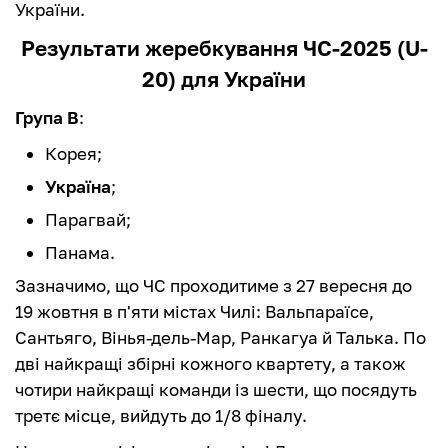
України.
Результати жеребкування ЧС-2025 (U-
20) для України
Група B
:
Корея;
Україна
;
Парагвай;
Панама.
Зазначимо, що ЧС проходитиме з 27 вересня до
19 жовтня в п'яти містах Чилі: Вальпараїсе,
Сантьяго, Вінья-дель-Мар, Ранкагуа й Талька. По
дві найкращі збірні кожного квартету, а також
чотири найкращі команди із шести, що посядуть
третє місце, вийдуть до 1/8 фіналу.