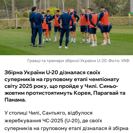
ФУТЗАЛ
ІНШІ
БУКМЕКЕРИ
Гравці та тренери збірної України U-20. Фото: УАФ
Збірна України U-20 дізналася своїх
суперників на груповому етапі чемпіонату
світу 2025 року, що пройде у Чилі. Синьо-
жовтим протистоятимуть Корея, Парагвай та
Панама.
У столиці Чилі, Сантьяго, відбулося
жеребкування ЧС-2025 (U-20), де своїх
суперників на груповому етапі дізналася й збірна