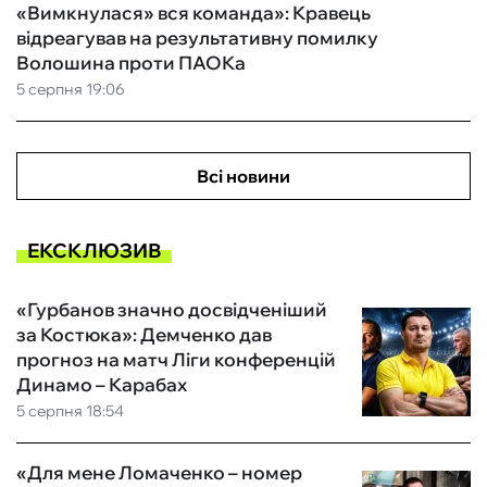
«Вимкнулася» вся команда»: Кравець
відреагував на результативну помилку
Волошина проти ПАОКа
5 серпня 19:06
Всі новини
ЕКСКЛЮЗИВ
«Гурбанов значно досвідченіший
за Костюка»: Демченко дав
прогноз на матч Ліги конференцій
Динамо – Карабах
5 серпня 18:54
«Для мене Ломаченко – номер