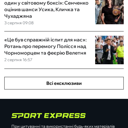
один у світовому боксі»: Сенченко
оцінив шанси Усика, Кличка та
Чухаджяна
3 серпня 09:08
«Це був справжній іспит для нас»:
Ротань про перемогу Полісся над
Чорноморцем та феєрію Велетня
2 серпня 16:57
Всі ексклюзиви
При цитуванні та використанні будь-яких матеріалів