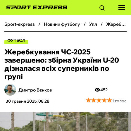
sport-express
новини футболу
упл
Жеребкування ЧС-2025 завершено: збірна України U-20 дізналася всіх суперників по групі
ФУТБОЛ
ФУТБОЛ
БАСКЕТБОЛ
Жеребкування ЧС-2025
завершено: збірна України U-20
БОКС
дізналася всіх суперників по
групі
ХОКЕЙ
Дмитро Вєнков
452
ТЕНІС
★
★
★
★
★
★
★
★
★
★
1 голос
30 травня 2025, 08:28
КІБЕРСПОРТ
ЧС-2026