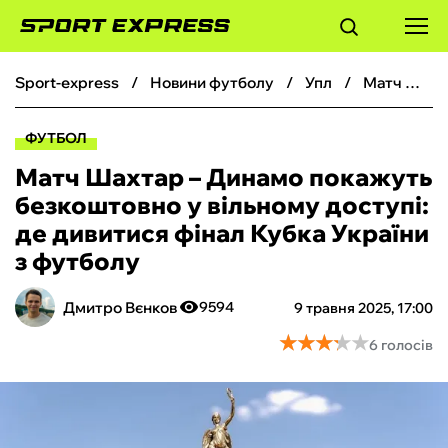
sport-express
новини футболу
упл
Матч Шахтар – Динамо покажуть безкоштовно у вільному доступі: де дивитися фінал Кубка України з футболу
ФУТБОЛ
ФУТБОЛ
БАСКЕТБОЛ
Матч Шахтар – Динамо покажуть
безкоштовно у вільному доступі:
БОКС
де дивитися фінал Кубка України
з футболу
ХОКЕЙ
Дмитро Вєнков
9594
9 травня 2025, 17:00
ТЕНІС
★
★
★
★
★
★
★
★
★
★
6 голосів
КІБЕРСПОРТ
ЧС-2026