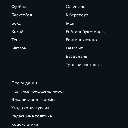
Футбол
Олімпіада
Баскетбол
Кіберспорт
Бокс
Інші
Хокей
Рейтинг букмекерів
Теніс
Рейтинг казино
Біатлон
Гемблінг
База знань
Турніри прогнозів
Про видання
Політика конфіденційності
Використання cookies
Угода користувача
Редакційна політика
Кодекс етики