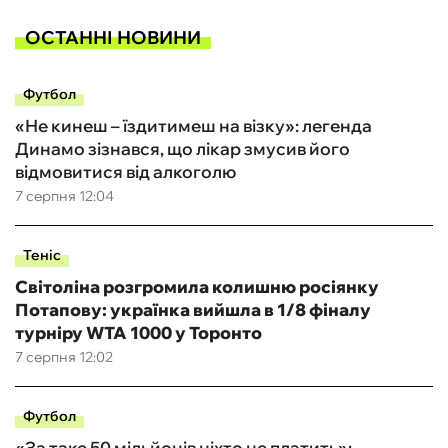
ОСТАННІ НОВИНИ
Футбол
«Не кинеш – їздитимеш на візку»: легенда
Динамо зізнався, що лікар змусив його
відмовитися від алкоголю
7 серпня 12:04
Теніс
Світоліна розгромила колишню росіянку
Потапову: українка вийшла в 1/8 фіналу
турніру WTA 1000 у Торонто
7 серпня 12:02
Футбол
«За таке 50 мільйонів ніхто не платить»: