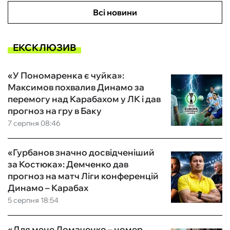
Всі новини
ЕКСКЛЮЗИВ
«У Пономаренка є чуйка»:
Максимов похвалив Динамо за
перемогу над Карабахом у ЛК і дав
прогноз на гру в Баку
7 серпня 08:46
«Гурбанов значно досвідченіший
за Костюка»: Демченко дав
прогноз на матч Ліги конференцій
Динамо – Карабах
5 серпня 18:54
«Для мене Ломаченко – номер