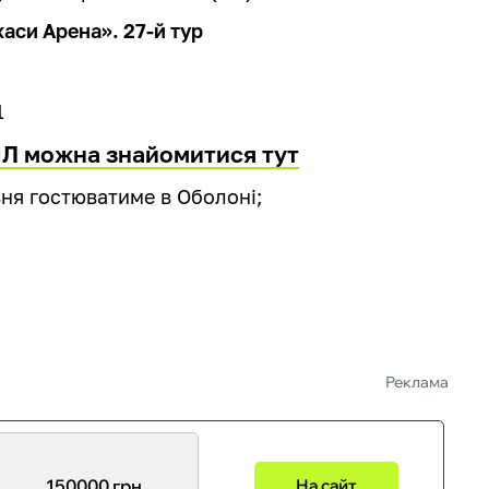
аси Арена». 27-й тур
1
ПЛ можна знайомитися тут
вня гостюватиме в Оболоні;
.
Реклама
150000 грн
На сайт