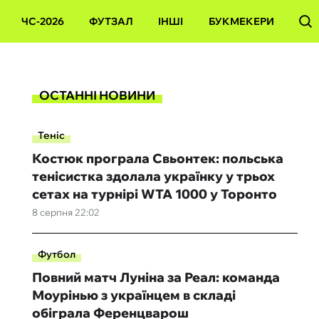
ЧС-2026
ФУТЗАЛ
ІНШІ
БУКМЕКЕРИ
ОСТАННІ НОВИНИ
Теніс
Костюк програла Свьонтек: польська
тенісистка здолала українку у трьох
сетах на турнірі WTA 1000 у Торонто
8 серпня 22:02
Футбол
Повний матч Луніна за Реал: команда
Моурінью з українцем в складі
обіграла Ференцварош