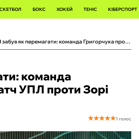
СКЕТБОЛ
БОКС
ХОКЕЙ
ТЕНІС
КІБЕРСПОРТ
ЛНЗ забув як перемагати: команда Григорчука провела матч УПЛ проти Зорі Бартуловича
ати: команда
атч УПЛ проти Зорі
★
★
★
★
★
★
★
★
★
★
1 голос