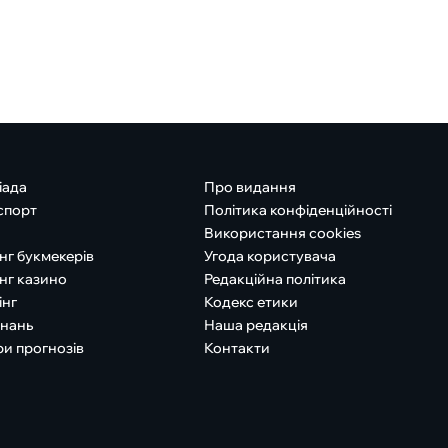
іада
Про видання
спорт
Політика конфіденційності
Використання cookies
нг букмекерів
Угода користувача
нг казино
Редакційна політика
інг
Кодекс етики
знань
Наша редакція
ри прогнозів
Контакти