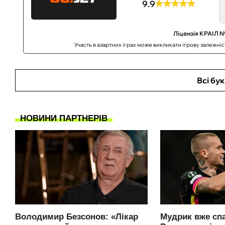
9.9
Ліцензія КРАІЛ №
Участь в азартних іграх може викликати ігрову залежні
Всі бу