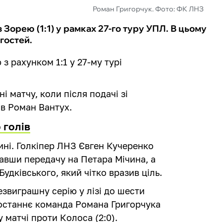
Роман Григорчук. Фото: ФК ЛНЗ
з Зорею (1:1) у рамках 27-го туру УПЛ. В цьому
гостей.
з рахунком 1:1 у 27-му турі
і матчу, коли після подачі зі
ав Роман Вантух.
 голів
лині. Голкіпер ЛНЗ Євген Кучеренко
авши передачу на Петара Мічина, а
удківського, який чітко вразив ціль.
виграшну серію у лізі до шести
 Востаннє команда Романа Григорчука
матчі проти Колоса (2:0).