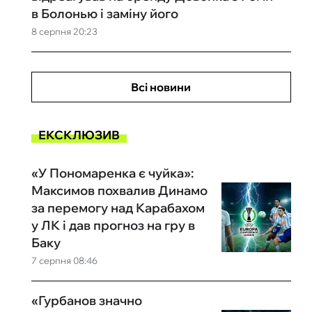
в Болонью і заміну його
8 серпня 20:23
Всі новини
ЕКСКЛЮЗИВ
«У Пономаренка є чуйка»:
Максимов похвалив Динамо
за перемогу над Карабахом
у ЛК і дав прогноз на гру в
Баку
7 серпня 08:46
«Гурбанов значно