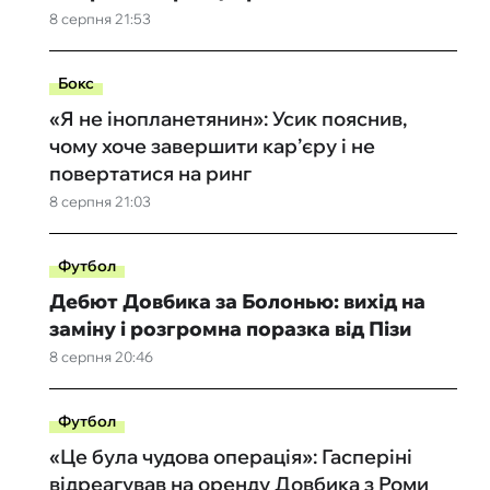
8 серпня 21:53
Бокс
«Я не інопланетянин»: Усик пояснив,
чому хоче завершити кар’єру і не
повертатися на ринг
8 серпня 21:03
Футбол
Дебют Довбика за Болонью: вихід на
заміну і розгромна поразка від Пізи
8 серпня 20:46
Футбол
«Це була чудова операція»: Гасперіні
відреагував на оренду Довбика з Роми