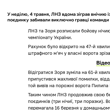
У неділю, 4 травня, ЛНЗ вдома зіграв внічию і
поєдинку забивали виключно гравці команди 
ЛНЗ та Зоря розписали бойову нічию 
чемпіонату України.
Рахунок було відкрито на 47-й хвилин
штрафного м’яч у власні ворота зріз
Відео
Відігратися Зоря зуміла на 61-й хви
припустився жахливої помилки, відд
той вивів на порожні ворота Пилипа Б
Таким чином ЛНЗ продовжив свою без
поєдинків (три нічиї, три поразки).
перемагала 16 березня у домашньому 