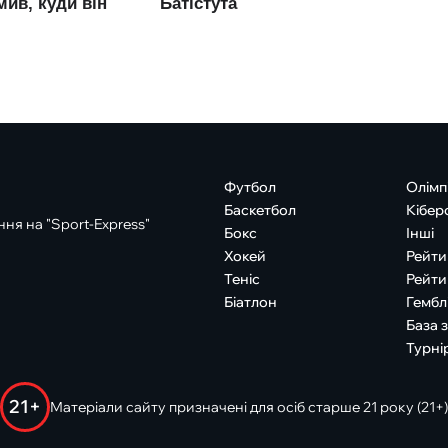
Футбол
Олімп
Баскетбол
Кібер
ня на "Sport-Express"
Бокс
Інші
Хокей
Рейти
Теніс
Рейти
Біатлон
Гембл
База 
Турні
21+
Матеріали сайту призначені для осіб старше 21 року (21+)