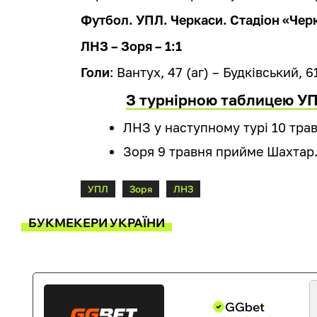
Футбол. УПЛ. Черкаси. Стадіон «Черк
ЛНЗ – Зоря – 1:1
Голи
: Вантух, 47 (аг) – Будківський, 6
З турнірною таблицею У
ЛНЗ у наступному турі 10 тра
Зоря 9 травня прийме Шахтар
УПЛ
Зоря
ЛНЗ
БУКМЕКЕРИ УКРАЇНИ
GGbet