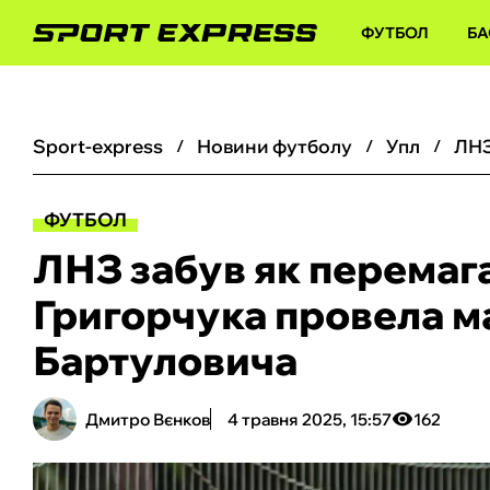
ФУТБОЛ
БА
sport-express
новини футболу
упл
ФУТБОЛ
ЛНЗ забув як перемаг
Григорчука провела м
Бартуловича
Дмитро Вєнков
4 травня 2025, 15:57
162