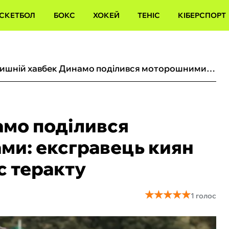
СКЕТБОЛ
БОКС
ХОКЕЙ
ТЕНІС
КІБЕРСПОРТ
Колишній хавбек Динамо поділився моторошними спогадами: ексгравець киян ледь не загинув під час теракту
амо поділився
ми: ексгравець киян
с теракту
★
★
★
★
★
★
★
★
★
★
1 голос