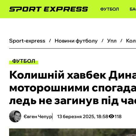
ФУТБОЛ
БА
sport-express
новини футболу
упл
ФУТБОЛ
Колишній хавбек Дин
моторошними спогада
ледь не загинув під ча
Євген Чепур
13 березня 2025, 18:58
118