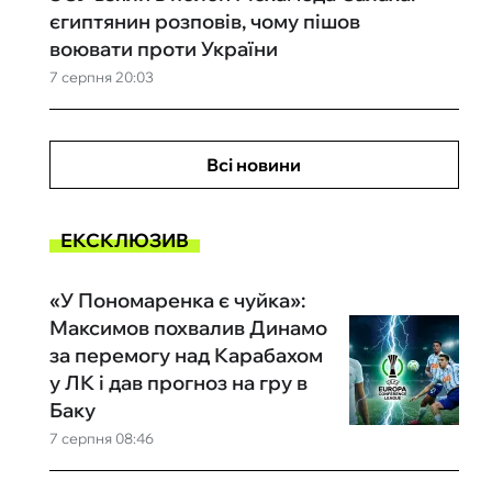
єгиптянин розповів, чому пішов
воювати проти України
7 серпня 20:03
Всі новини
ЕКСКЛЮЗИВ
«У Пономаренка є чуйка»:
Максимов похвалив Динамо
за перемогу над Карабахом
у ЛК і дав прогноз на гру в
Баку
7 серпня 08:46