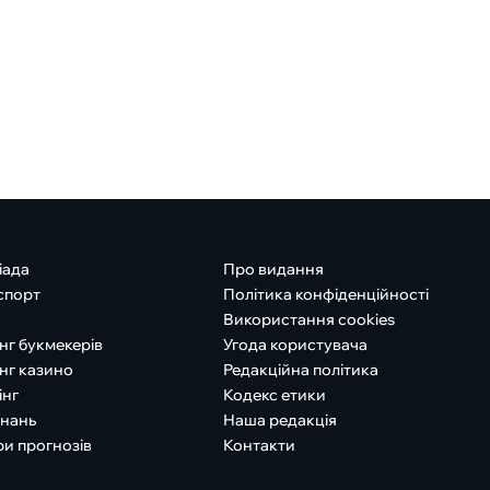
іада
Про видання
спорт
Політика конфіденційності
Використання cookies
нг букмекерів
Угода користувача
нг казино
Редакційна політика
інг
Кодекс етики
знань
Наша редакція
ри прогнозів
Контакти