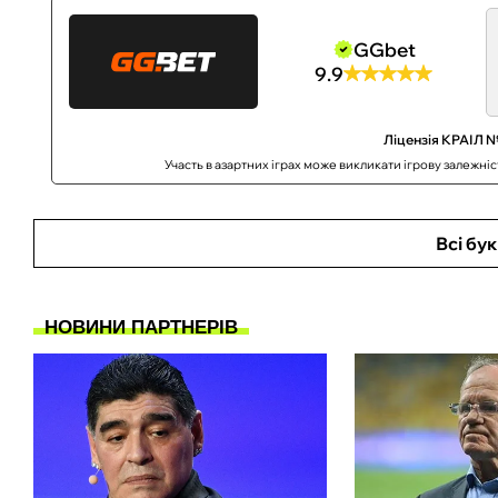
GGbet
9.9
Ліцензія КРАІЛ №
Участь в азартних іграх може викликати ігрову залежні
Всі бу