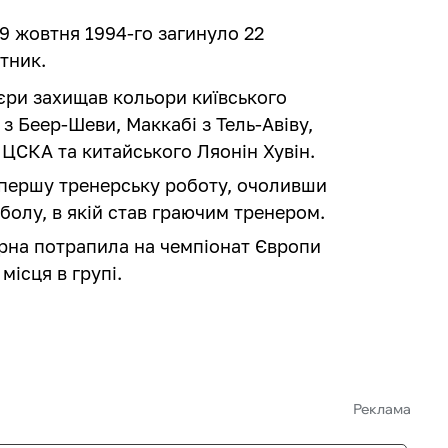
19 жовтня 1994-го загинуло 22
тник.
'єри захищав кольори київського
з Беер-Шеви, Маккабі з Тель-Авіву,
 ЦСКА та китайського Ляонін Хувін.
 першу тренерську роботу, очоливши
болу, в якій став граючим тренером.
ірна потрапила на чемпіонат Європи
місця в групі.
Реклама