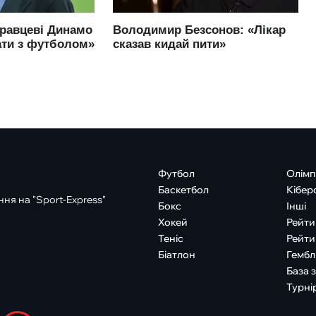
Футбол
Олімп
Баскетбол
Кібер
ня на "Sport-Express"
Бокс
Інші
Хокей
Рейти
Теніс
Рейти
Біатлон
Гембл
База 
Турні