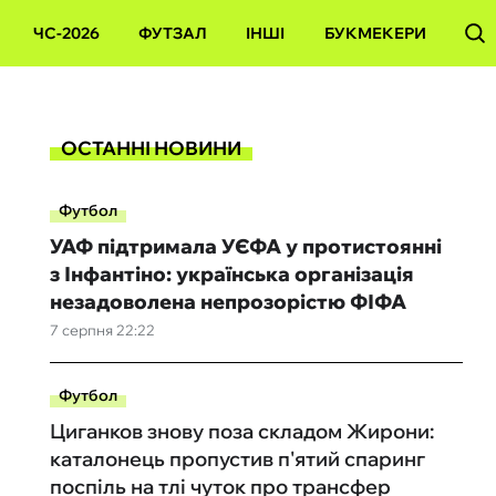
ЧС-2026
ФУТЗАЛ
ІНШІ
БУКМЕКЕРИ
ОСТАННІ НОВИНИ
Футбол
УАФ підтримала УЄФА у протистоянні
з Інфантіно: українська організація
незадоволена непрозорістю ФІФА
7 серпня 22:22
Футбол
Циганков знову поза складом Жирони:
каталонець пропустив п'ятий спаринг
поспіль на тлі чуток про трансфер