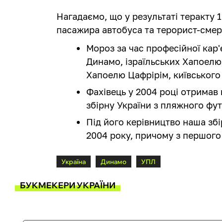
Нагадаємо, що у результаті теракту 
пасажира автобуса та терорист-смер
Мороз за час професійної кар
Динамо, ізраїльських Хапоелю 
Хапоелю Цафрірім, київського
Фахівець у 2004 році отримав
збірну України з пляжного фут
Під його керівництво наша зб
2004 року, причому з першого 
Україна
Динамо
УПЛ
БУКМЕКЕРИ УКРАЇНИ