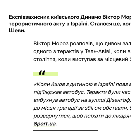
Експівзахисник київського Динамо Віктор Моро
терористичного акту в Ізраїлі. Сталося це, ко
Шеви.
Віктор Мороз розповів, що дивом зал
одного з терактів у Тель-Авіві, коли 
століття, коли виступав за місцевий
«Коли йшов з дитиною в Ізраїлі повз 
під’їжджав автобус. Теракти були час
вибухнув автобус на вулиці Дізенґоф,
до місця трагедії за збігом обставин,
розвернутися, щоб поїхати до лікаря»
Sport.ua
.