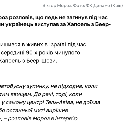
Віктор Мороз. Фото: ФК Динамо (Київ)
з розповів, що ледь не загинув під час
ли українець виступав за Хапоель з Беер-
ишився в живих в Ізраїлі під час
в середині 90-х років минулого
 Хапоель з Беер-Шеви.
автобусну зупинку, не підходив, коли
тим явищем. До речі, тоді, коли
 у самому центрі Тель-Авіва, не доїхав
 бо останньої миті вирішив
, – розповів Мороз в інтерв’ю