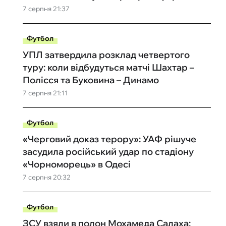
7 серпня 21:37
Футбол
УПЛ затвердила розклад четвертого
туру: коли відбудуться матчі Шахтар –
Полісся та Буковина – Динамо
7 серпня 21:11
Футбол
«Черговий доказ терору»: УАФ рішуче
засудила російський удар по стадіону
«Чорноморець» в Одесі
7 серпня 20:32
Футбол
ЗСУ взяли в полон Мохамеда Салаха: