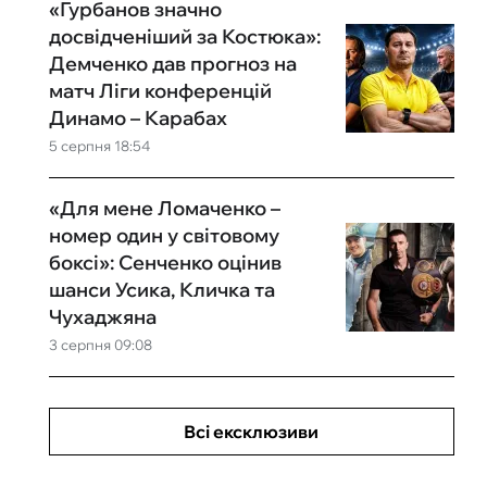
«Гурбанов значно
досвідченіший за Костюка»:
Демченко дав прогноз на
матч Ліги конференцій
Динамо – Карабах
5 серпня 18:54
«Для мене Ломаченко –
номер один у світовому
боксі»: Сенченко оцінив
шанси Усика, Кличка та
Чухаджяна
3 серпня 09:08
Всі ексклюзиви