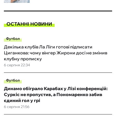
ОСТАННІ НОВИНИ
Футбол
Декілька клубів Ла Ліги готові підписати
Циганкова: чому вінгер Жирони досі не змінив
клубну прописку
6 серпня 22:34
Футбол
Динамо обіграло Карабах у Лізі конференцій:
Суркіс не пропустив, а Пономаренко забив
єдиний гол у грі
6 серпня 21:56