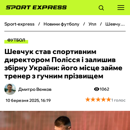
sport-express
новини футболу
упл
Шевчук став спортивним директором Полісся і залишив збірну України: його місце займе тренер з гучним прізвищем
ФУТБОЛ
ФУТБОЛ
БАСКЕТБОЛ
Шевчук став спортивним
директором Полісся і залишив
БОКС
збірну України: його місце займе
тренер з гучним прізвищем
ХОКЕЙ
Дмитро Вєнков
1062
ТЕНІС
★
★
★
★
★
★
★
★
★
★
1 голос
10 березня 2025, 16:19
КІБЕРСПОРТ
ЧС-2026