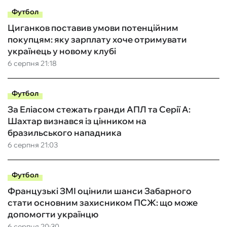
Футбол
Циганков поставив умови потенційним
покупцям: яку зарплату хоче отримувати
українець у новому клубі
6 серпня 21:18
Футбол
За Еліасом стежать гранди АПЛ та Серії А:
Шахтар визнався із цінником на
бразильського нападника
6 серпня 21:03
Футбол
Французькі ЗМІ оцінили шанси Забарного
стати основним захисником ПСЖ: що може
допомогти українцю
6 серпня 20:30