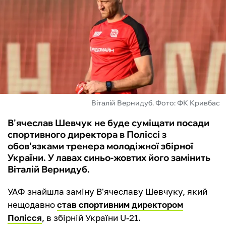
ФУТЗАЛ
ІНШІ
БУКМЕКЕРИ
Віталій Вернидуб. Фото: ФК Кривбас
В'ячеслав Шевчук не буде суміщати посади
спортивного директора в Поліссі з
обов'язками тренера молодіжної збірної
України. У лавах синьо-жовтих його замінить
Віталій Вернидуб.
УАФ знайшла заміну В'ячеславу Шевчуку, який
нещодавно
став спортивним директором
Полісся
, в збірній України U-21.