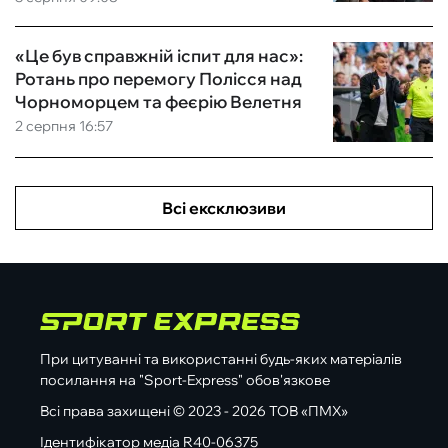
«Це був справжній іспит для нас»:
Ротань про перемогу Полісся над
Чорноморцем та феєрію Велетня
2 серпня 16:57
Всі ексклюзиви
При цитуванні та використанні будь-яких матеріалів
посилання на "Sport-Express" обов'язкове
Всі права захищені © 2023 - 2026 ТОВ «ПМХ»
Ідентифікатор медіа R40-06375