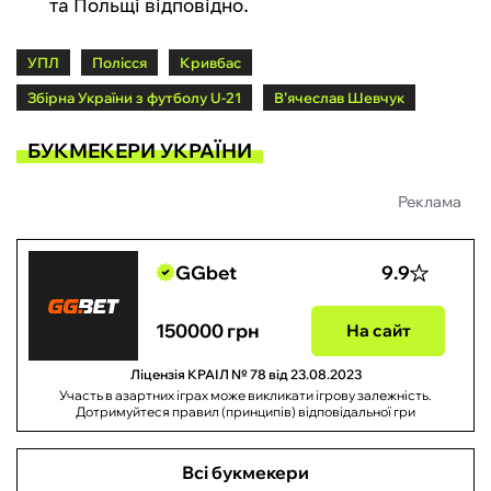
та Польщі відповідно.
УПЛ
Полісся
Кривбас
Збірна України з футболу U-21
В’ячеслав Шевчук
БУКМЕКЕРИ УКРАЇНИ
Реклама
GGbet
9.9
150000 грн
На сайт
Ліцензія КРАІЛ № 78 від 23.08.2023
Участь в азартних іграх може викликати ігрову залежність.
Дотримуйтеся правил (принципів) відповідальної гри
Всі букмекери