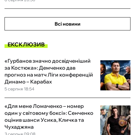
Всі новини
ЕКСКЛЮЗИВ
«Гурбанов значно досвідченіший
за Костюка»: Демченко дав
прогноз на матч Ліги конференцій
Динамо – Карабах
5 серпня 18:54
«Для мене Ломаченко – номер
один у світовому боксі»: Сенченко
оцінив шанси Усика, Кличка та
Чухаджяна
3 серпня 09:08