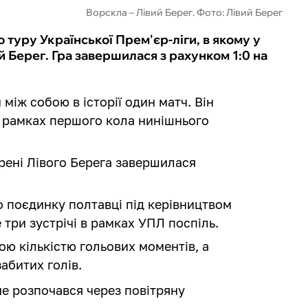
Ворскла – Лівий Берег. Фото: Лівий Берег
о туру Української Прем'єр-ліги, в якому у
й Берег. Гра завершилася з рахунком 1:0 на
 між собою в історії один матч. Він
 в рамках першого кола нинішнього
рені Лівого Берега завершилася
 поєдинку полтавці під керівництвом
три зустрічі в рамках УПЛ поспіль.
ою кількістю гольових моментів, а
абитих голів.
не розпочався через повітряну