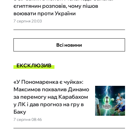
єгиптянин розповів, чому пішов
воювати проти України
7 серпня 20:03
Всі новини
ЕКСКЛЮЗИВ
«У Пономаренка є чуйка»:
Максимов похвалив Динамо
за перемогу над Карабахом
у ЛК і дав прогноз на гру в
Баку
7 серпня 08:46