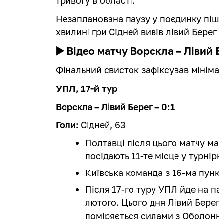
тривогу в області.
Незапланована паузу у поєдинку піш
хвилині гри Сідней вивів лівий Берег
▶️ Відео матчу Ворскла – Лівий 
Фінальний свисток зафіксував мінім
УПЛ, 17-й тур
Ворскла – Лівий Берег – 0:1
Голи:
Сідней, 63
Полтавці після цього матчу маю
посідають 11-те місце у турнір
Київська команда з 16-ма пунк
Після 17-го туру УПЛ йде на па
лютого. Цього дня Лівий Берег
поміряється силами з Оболон