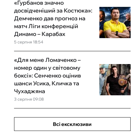
«Гурбанов значно
досвідченіший за Костюка»:
Демченко дав прогноз на
матч Ліги конференцій
Динамо – Карабах
5 серпня 18:54
«Для мене Ломаченко –
номер один у світовому
боксі»: Сенченко оцінив
шанси Усика, Кличка та
Чухаджяна
3 серпня 09:08
Всі ексклюзиви