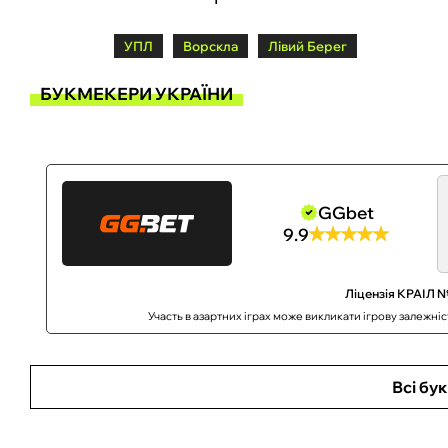
УПЛ
Ворскла
Лівий Берег
БУКМЕКЕРИ УКРАЇНИ
GGbet
9.9
Ліцензія КРАІЛ №
Участь в азартних іграх може викликати ігрову залежні
Всі бу