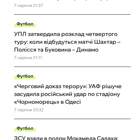
7 серпня 21:37
Футбол
УПЛ затвердила розклад четвертого
туру: коли відбудуться матчі Шахтар –
Полісся та Буковина – Динамо
7 серпня 21:11
Футбол
«Черговий доказ терору»: УАФ рішуче
засудила російський удар по стадіону
«Чорноморець» в Одесі
7 серпня 20:32
Футбол
ЗСУ взяли в полон Мохамеда Салаха: