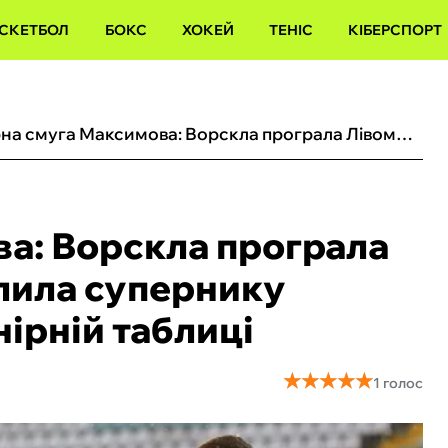
СКЕТБОЛ
БОКС
ХОКЕЙ
ТЕНІС
КІБЕРСПОРТ
Чорна смуга Максимова: Ворскла програла Лівому берегу і дозволила супернику наздогнати себе в турнірній таблиці
а: Ворскла програла
олила супернику
нірній таблиці
★
★
★
★
★
★
★
★
★
★
1 голос