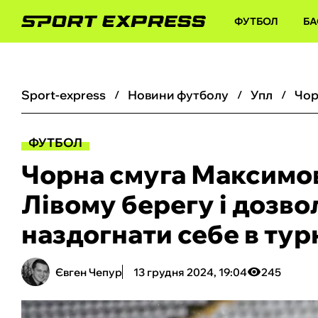
ФУТБОЛ
БА
sport-express
новини футболу
упл
ФУТБОЛ
Чорна смуга Максимов
Лівому берегу і дозв
наздогнати себе в тур
Євген Чепур
13 грудня 2024, 19:04
245