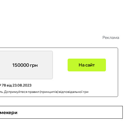
Реклама
150000 грн
На сайт
 78 від 23.08.2023
сть. Дотримуйтеся правил (принципів) відповідальної гри
кмекери