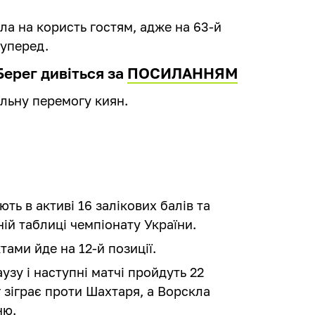
ла на користь гостям, адже на 63-й
 уперед.
Берег дивіться за
ПОСИЛАННЯМ
альну перемогу киян.
ть в активі 16 залікових балів та
ній таблиці чемпіонату України.
тами йде на 12-й позиції.
узу і наступні матчі пройдуть 22
 зіграє проти Шахтаря, а Ворскла
ню.