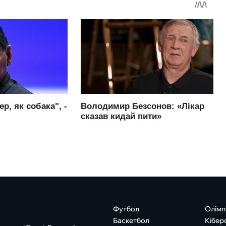
Футбол
Олімп
Баскетбол
Кібер