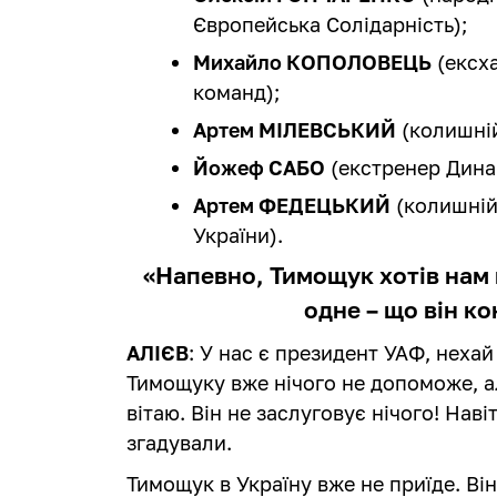
Європейська Солідарність);
Михайло КОПОЛОВЕЦЬ
(ексха
команд);
Артем МІЛЕВСЬКИЙ
(колишній
Йожеф САБО
(екстренер Динам
Артем ФЕДЕЦЬКИЙ
(колишній 
України).
«Напевно, Тимощук хотів нам 
одне – що він к
АЛІЄВ
: У нас є президент УАФ, нехай
Тимощуку вже нічого не допоможе, а
вітаю. Він не заслуговує нічого! Наві
згадували.
Тимощук в Україну вже не приїде. Ві