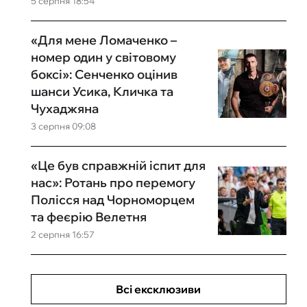
5 серпня 18:54
«Для мене Ломаченко –
номер один у світовому
боксі»: Сенченко оцінив
шанси Усика, Кличка та
Чухаджяна
3 серпня 09:08
«Це був справжній іспит для
нас»: Ротань про перемогу
Полісся над Чорноморцем
та феєрію Велетня
2 серпня 16:57
Всі ексклюзиви