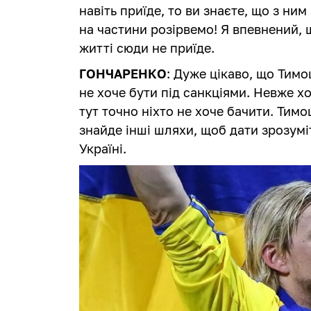
навіть приїде, то ви знаєте, що з ним
на частини розірвемо! Я впевнений, 
житті сюди не приїде.
ГОНЧАРЕНКО
: Дуже цікаво, що Тимо
не хоче бути під санкціями. Невже х
тут точно ніхто не хоче бачити. Тим
знайде інші шляхи, щоб дати зрозумі
Україні.