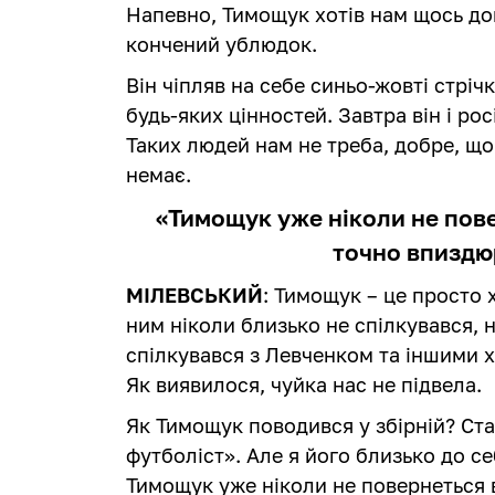
Напевно, Тимощук хотів нам щось дов
кончений ублюдок.
Він чіпляв на себе синьо-жовті стріч
будь-яких цінностей. Завтра він і рос
Таких людей нам не треба, добре, що
немає.
«Тимощук уже ніколи не пове
точно впиздю
МІЛЕВСЬКИЙ
: Тимощук – це просто х
ним ніколи близько не спілкувався, на
спілкувався з Левченком та іншими х
Як виявилося, чуйка нас не підвела.
Як Тимощук поводився у збірній? Ста
футболіст». Але я його близько до се
Тимощук уже ніколи не повернеться в