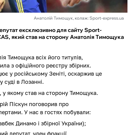
Анатолій Тимощук, колаж: Sport-express.ua
епутат ексклюзивно для сайту Sport-
САЅ, який став на сторону Анатолія Тимощука
я Тимощука всіх його титулів,
чила з офіційного реєстру збірних.
цює у російському Зеніті, оскаржив це
 суді в Лозанні.
, у якому став на сторону Тимощука.
ій Піскун поговорив про
ертами. У нас в гостях побували:
вбек Динамо і збірної України);
ий депутат, член фракції