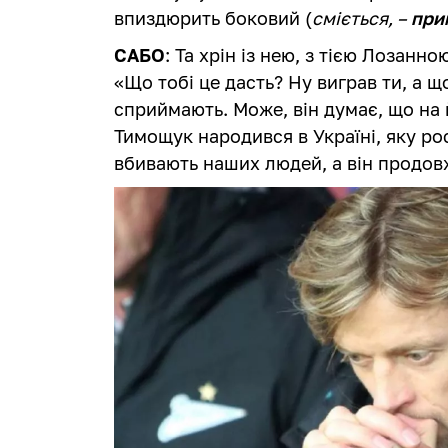
впиздюрить боковий (
сміється, –
при
САБО
: Та хрін із нею, з тією Лозанн
«Що тобі це дасть? Ну виграв ти, а що
сприймають. Може, він думає, що на
Тимощук народився в Україні, яку ро
вбивають наших людей, а він продов