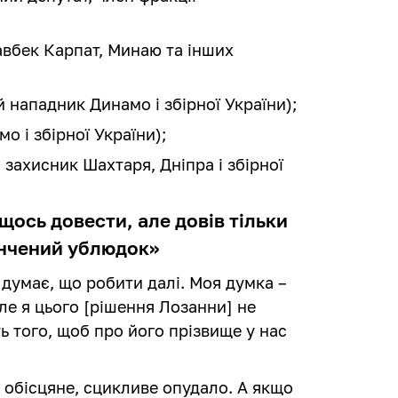
вбек Карпат, Минаю та інших
 нападник Динамо і збірної України);
о і збірної України);
захисник Шахтаря, Дніпра і збірної
щось довести, але довів тільки
ончений ублюдок»
 думає, що робити далі. Моя думка –
ле я цього [рішення Лозанни] не
ть того, щоб про його прізвище у нас
н обісцяне, сцикливе опудало. А якщо