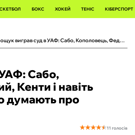
СКЕТБОЛ
БОКС
ХОКЕЙ
ТЕНІС
КІБЕРСПОРТ
Тимощук виграв суд в УАФ: Сабо, Кополовець, Федецький, Кенти і навіть нардеп сказали все, що думають про зрадника
УАФ: Сабо,
, Кенти і навіть
що думають про
★
★
★
★
★
★
★
★
★
★
11 голосів