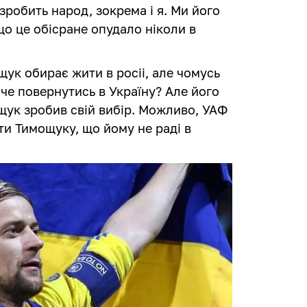
 зробить народ, зокрема і я. Ми його
що це обісране опудало ніколи в
щук обирає жити в росіі, але чомусь
оче повернутись в Україну? Але його
ощук зробив свій вибір. Можливо, УАФ
ти Тимощуку, що йому не раді в