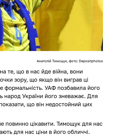
Анатолій Тимощук, фото: Depositphotos
на те, що в нас йде війна, вони
очки зору, що якщо він виграв ці
це формальність. УАФ позбавила його
сь народ України його зневажає. Для
 показати, що він недостойний цих
 не повинно цікавити. Тимощук для нас
ають для нас ціни в його обличчі.