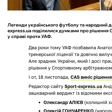
Легенди українського футболу та народний д
express.ua поділилися думками про рішення 
у справі проти УАФ.
Два роки тому УАФ позбавила Анатолі
тренерської ліцензії та довічно вилу
Але зрадник України, який і досі пра
рішення у Спортивному арбітражному
І от, 18 листопада,
CAS виніс рішення
Редактор сайту
Sport-express.ua
Андр
зашкварний вердикт із відомими експ
Олександр АЛІЄВ
(колишній ха
Олексій ГОНЧАРЕНКО
(народн