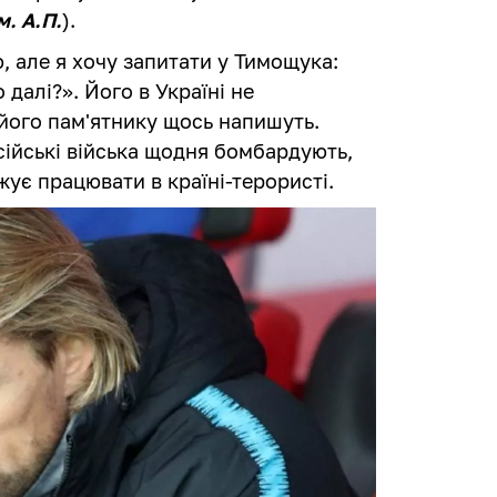
м. А.П.
).
ою, але я хочу запитати у Тимощука:
 далі?». Його в Україні не
 його пам'ятнику щось напишуть.
сійські війська щодня бомбардують,
жує працювати в країні-терористі.