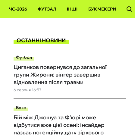
ЧС-2026
ФУТЗАЛ
ІНШІ
БУКМЕКЕРИ
ОСТАННІ НОВИНИ
Футбол
Циганков повернувся до загальної
групи Жирони: вінгер завершив
відновлення після травми
6 серпня 16:57
Бокс
Бій між Джошуа та Ф'юрі може
відбутися вже цієї осені: інсайдер
назвав потенційну дату зіркового