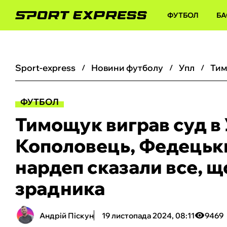
ФУТБОЛ
БА
sport-express
новини футболу
упл
ФУТБОЛ
Тимощук виграв суд в 
Кополовець, Федецький
нардеп сказали все, 
зрадника
Андрій Піскун
19 листопада 2024, 08:11
9469