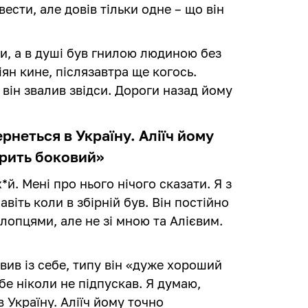
ести, але довів тільки одне – що він
ки, а в душі був гнилою людиною без
іян кине, післязавтра ще когось.
 він звалив звідси. Дороги назад йому
рнеться в Україну. Аліїч йому
рить боковий»
*й. Мені про нього нічого сказати. Я з
віть коли в збірній був. Він постійно
лопцями, але не зі мною та Алієвим.
вив із себе, типу він «дуже хороший
бе ніколи не підпускав. Я думаю,
 Україну. Аліїч йому точно