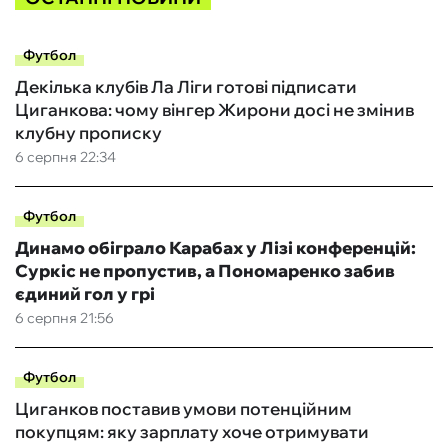
Футбол
Декілька клубів Ла Ліги готові підписати
Циганкова: чому вінгер Жирони досі не змінив
клубну прописку
6 серпня 22:34
Футбол
Динамо обіграло Карабах у Лізі конференцій:
Суркіс не пропустив, а Пономаренко забив
єдиний гол у грі
6 серпня 21:56
Футбол
Циганков поставив умови потенційним
покупцям: яку зарплату хоче отримувати