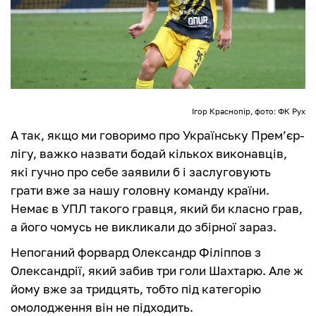
Ігор Краснопір, фото: ФК Рух
А так, якщо ми говоримо про Українську Прем’єр-
лігу, важко назвати бодай кількох виконавців,
які гучно про себе заявили б і заслуговують
грати вже за нашу головну команду країни.
Немає в УПЛ такого гравця, який би класно грав,
а його чомусь не викликали до збірної зараз.
Непоганий форвард Олександр Філіппов з
Олександрії, який забив три голи Шахтарю. Але ж
йому вже за тридцять, тобто під категорію
омолодження він не підходить.