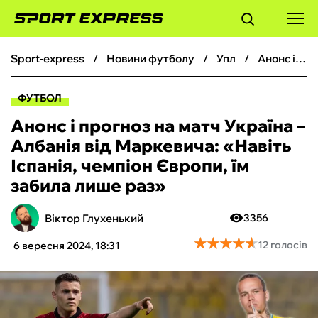
sport-express
новини футболу
упл
Анонс і прогноз на матч Україна – Албанія від Маркевича: «Навіть Іспанія, чемпіон Європи, їм забила лише раз»
ФУТБОЛ
ФУТБОЛ
БАСКЕТБОЛ
Анонс і прогноз на матч Україна –
Албанія від Маркевича: «Навіть
БОКС
Іспанія, чемпіон Європи, їм
забила лише раз»
ХОКЕЙ
Віктор Глухенький
3356
ТЕНІС
★
★
★
★
★
★
★
★
★
★
12 голосів
6 вересня 2024, 18:31
КІБЕРСПОРТ
ЧС-2026