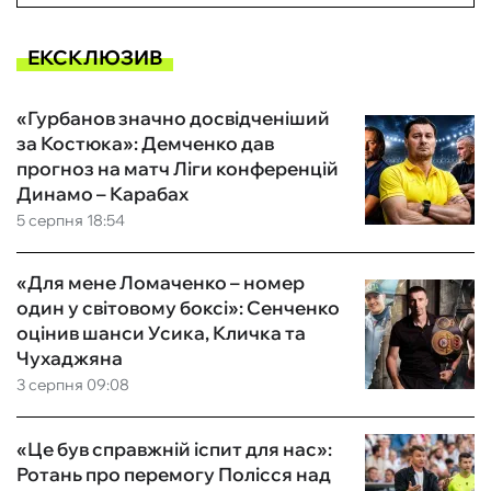
ЕКСКЛЮЗИВ
«Гурбанов значно досвідченіший
за Костюка»: Демченко дав
прогноз на матч Ліги конференцій
Динамо – Карабах
5 серпня 18:54
«Для мене Ломаченко – номер
один у світовому боксі»: Сенченко
оцінив шанси Усика, Кличка та
Чухаджяна
3 серпня 09:08
«Це був справжній іспит для нас»:
Ротань про перемогу Полісся над