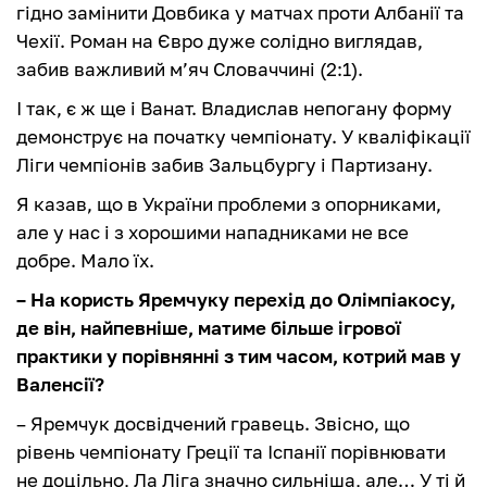
гідно замінити Довбика у матчах проти Албанії та
Чехії. Роман на Євро дуже солідно виглядав,
забив важливий м’яч Словаччині (2:1).
І так, є ж ще і Ванат. Владислав непогану форму
демонструє на початку чемпіонату. У кваліфікації
Ліги чемпіонів забив Зальцбургу і Партизану.
Я казав, що в України проблеми з опорниками,
але у нас і з хорошими нападниками не все
добре. Мало їх.
– На користь Яремчуку перехід до Олімпіакосу,
де він, найпевніше, матиме більше ігрової
практики у порівнянні з тим часом, котрий мав у
Валенсії?
– Яремчук досвідчений гравець. Звісно, що
рівень чемпіонату Греції та Іспанії порівнювати
не доцільно, Ла Ліга значно сильніша, але… У ті й