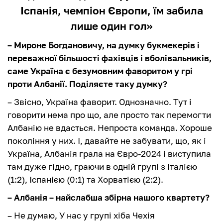
Іспанія, чемпіон Європи, їм забила
лише один гол»
– Мироне Богдановичу, на думку букмекерів і
переважної більшості фахівців і вболівальників,
саме Україна є безумовним фаворитом у грі
проти Албанії. Поділяєте таку думку?
– Звісно, Україна фаворит. Однозначно. Тут і
говорити нема про що, але просто так перемогти
Албанію не вдасться. Непроста команда. Хороше
покоління у них. І, давайте не забувати, що, як і
Україна, Албанія грала на Євро-2024 і виступила
там дуже гідно, граючи в одній групі з Італією
(1:2), Іспанією (0:1) та Хорватією (2:2).
– Албанія – найслабша збірна нашого квартету?
– Не думаю, У нас у групі хіба Чехія