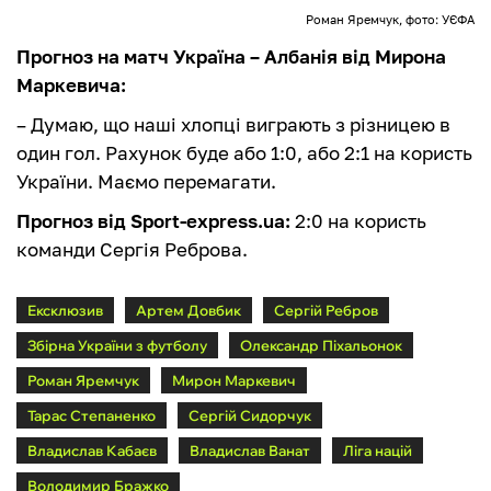
Роман Яремчук, фото: УЄФА
Прогноз на матч Україна – Албанія від Мирона
Маркевича:
– Думаю, що наші хлопці виграють з різницею в
один гол. Рахунок буде або 1:0, або 2:1 на користь
України. Маємо перемагати.
Прогноз від Sport-express.ua:
2:0 на користь
команди Сергія Реброва.
Ексклюзив
Артем Довбик
Сергій Ребров
Збірна України з футболу
Олександр Піхальонок
Роман Яремчук
Мирон Маркевич
Тарас Степаненко
Сергій Сидорчук
Владислав Кабаєв
Владислав Ванат
Ліга націй
Володимир Бражко