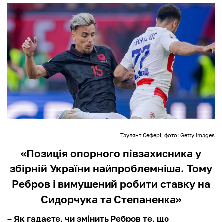
Таулянт Сефері, фото: Getty Images
«Позиція опорного півзахисника у
збірній України найпроблемніша. Тому
Ребров і вимушений робити ставку на
Сидорчука та Степаненка»
– Як гадаєте, чи змінить Ребров те, що