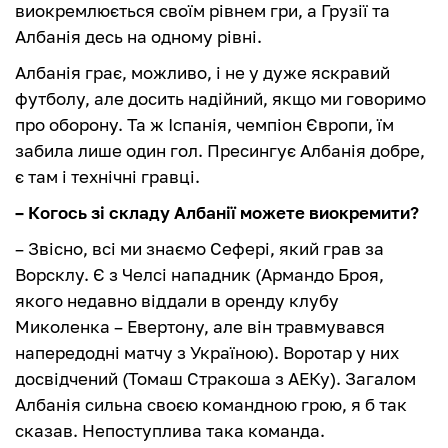
виокремлюється своїм рівнем гри, а Грузії та
Албанія десь на одному рівні.
Албанія грає, можливо, і не у дуже яскравий
футболу, але досить надійний, якщо ми говоримо
про оборону. Та ж Іспанія, чемпіон Європи, їм
забила лише один гол. Пресингує Албанія добре,
є там і технічні гравці.
– Когось зі складу Албанії можете виокремити?
– Звісно, всі ми знаємо Сефері, який грав за
Ворсклу. Є з Челсі нападник (Армандо Броя,
якого недавно віддали в оренду клубу
Миколенка – Евертону, але він травмувався
напередодні матчу з Україною). Воротар у них
досвідчений (Томаш Стракоша з АЕКу). Загалом
Албанія сильна своєю командною грою, я б так
сказав. Непоступлива така команда.