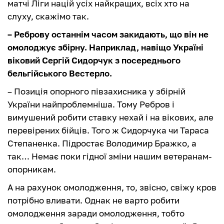
матчі Ліги націй усіх найкращих, всіх хто на
слуху, скажімо так.
– Реброву останнім часом закидають, що він не
омолоджує збірну. Наприклад, навіщо Україні
віковий Сергій Сидорчук з посереднього
бельгійського Вестерло.
– Позиція опорного півзахисника у збірній
України найпроблемніша. Тому Ребров і
вимушений робити ставку нехай і на вікових, але
перевірених бійців. Того ж Сидорчука чи Тараса
Степаненка. Підростає Володимир Бражко, а
так… Немає поки гідної зміни нашим ветеранам-
опорникам.
А на рахунок омолодження, то, звісно, свіжу кров
потрібно вливати. Однак не варто робити
омолодження заради омолодження, тобто