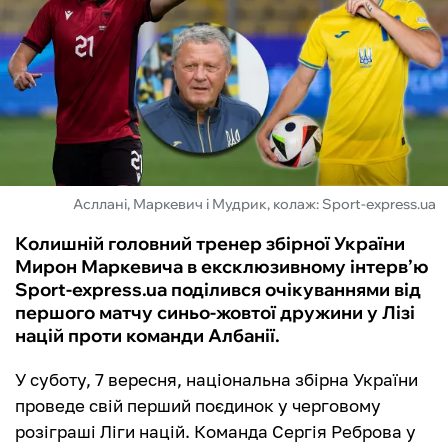
ФУТЗАЛ
ІНШІ
БУКМЕКЕРИ
Асллані, Маркевич і Мудрик, колаж: Sport-express.ua
Колишній головний тренер збірної України
Мирон Маркевича в ексклюзивному інтерв’ю
Sport-express.ua поділився очікуваннями від
першого матчу синьо-жовтої дружини у Лізі
націй проти команди Албанії.
У суботу, 7 вересня, національна збірна України
проведе свій перший поєдинок у черговому
розіграші Ліги націй. Команда Сергія Реброва у