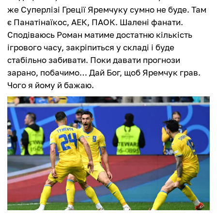
же Суперлізі Греції Яремчуку сумно не буде. Там
є Панатінаїкос, АЕК, ПАОК. Шалені фанати.
Сподіваюсь Роман матиме достатню кількість
ігрового часу, закріпиться у складі і буде
стабільно забивати. Поки давати прогнози
зарано, побачимо… Дай Бог, щоб Яремчук грав.
Чого я йому й бажаю.