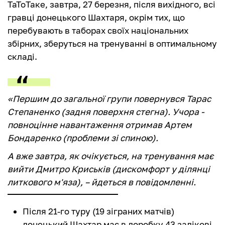
ТаТоТаке, завтра, 27 березня, після вихідного, всі
гравці донецького Шахтаря, окрім тих, що
перебувають в таборах своїх національних
збірних, зберуться на тренуванні в оптимальному
складі.
«Першим до загальної групи повернувся Тарас
Степаненко (задня поверхня стегна). Учора -
повноцінне навантаження отримав Артем
Бондаренко (проблеми зі спиною).
А вже завтра, як очікується, на тренування має
вийти Дмитро Криськів (дискомфорт у ділянці
литкового м'яза), – йдеться в повідомленні.
Після 21-го туру (19 зіграних матчів)
донецький Шахтар має в доробку 43 залікові