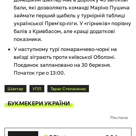
бали, які дозволяють команді Маріно Пушича
займати перший щабель у турнірній таблиці
української Прем'єр-ліги. У «гірників» порівну
балів з Кривбасом, але кращі додаткові
показники.
У наступному турі помаранчево-чорні на
виїзді зіграють проти київської Оболоні.
Поєдинок заплановано на 30 березня.
Початок гри о 13:00.
Шахтар
УПЛ
Тарас Степаненко
БУКМЕКЕРИ УКРАЇНИ
Реклама