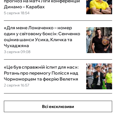
прогноз на матч Ліги конференцій
Динамо – Карабах
5 серпня 18:54
«Для мене Ломаченко – номер
один у світовому боксі»: Сенченко
оцінив шанси Усика, Кличка та
Чухаджяна
3 серпня 09:08
«Це був справжній іспит для нас»:
Ротань про перемогу Полісся над
Чорноморцем та феєрію Велетня
2 серпня 16:57
Всі ексклюзиви