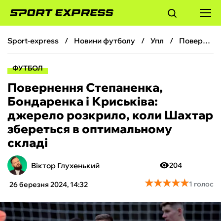
sport-express
новини футболу
упл
Повернення Степаненка, Бондаренка і Криськіва: джерело розкрило, коли Шахтар збереться в оптимальному складі
ФУТБОЛ
ФУТБОЛ
БАСКЕТБОЛ
Повернення Степаненка,
Бондаренка і Криськіва:
БОКС
джерело розкрило, коли Шахтар
збереться в оптимальному
ХОКЕЙ
складі
ТЕНІС
Віктор Глухенький
204
★
★
★
★
★
★
★
★
★
★
1 голос
26 березня 2024, 14:32
КІБЕРСПОРТ
ЧС-2026