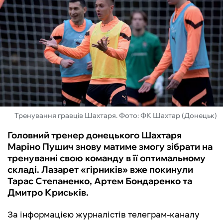
ФУТЗАЛ
ІНШІ
БУКМЕКЕРИ
Тренування гравців Шахтаря. Фото: ФК Шахтар (Донецьк)
Головний тренер донецького Шахтаря
Маріно Пушич знову матиме змогу зібрати на
тренуванні свою команду в її оптимальному
складі. Лазарет «гірників» вже покинули
Тарас Степаненко, Артем Бондаренко та
Дмитро Криськів.
За інформацією журналістів телеграм-каналу